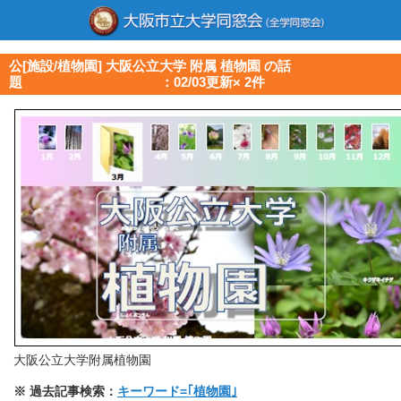
公[施設/植物園] 大阪公立大学 附属 植物園 の話
題 ：02/03更新× 2件
大阪公立大学附属植物園
※ 過去記事検索：
キーワード=｢植物園｣