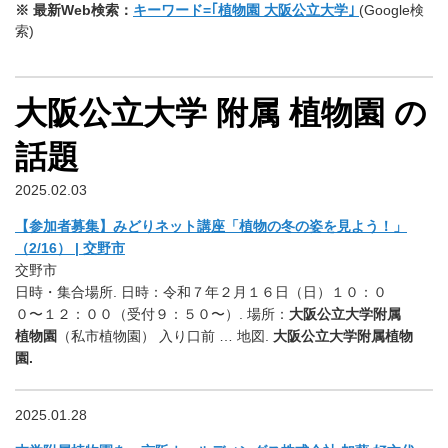
※ 最新Web検索：
キーワード=｢植物園 大阪公立大学｣
(Google検
索)
大阪公立大学 附属 植物園 の
話題
2025.02.03
【参加者募集】みどりネット講座「植物の冬の姿を見よう！」
（2/16） | 交野市
交野市
日時・集合場所. 日時：令和７年２月１６日（日）１０：０
０〜１２：００（受付９：５０〜）. 場所：
大阪公立大学附属
植物園
（私市植物園） 入り口前 … 地図.
大阪公立大学附属植物
園.
2025.01.28