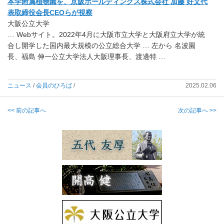
本学附属植物園を、京阪ホールディングス株式会社 加藤 好文代
表取締役会長CEOらが視察
大阪公立大学
… Webサイト。2022年4月に大阪市立大学と大阪府立大学が統
合し開学した国内最大規模の公立総合大学 … 左から 名波園
長、福島 伸一公立大学法人大阪理事長、渡邊特 …
ニュース
/
会員のひろば
/
2025.02.06
<< 前の記事へ
次の記事へ >>