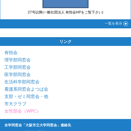
27号以降(一般社団法人 有恒会HPをご覧下さい)
一覧
を表示
リンク
有恒会
理学部同窓会
工学部同窓会
医学部同窓会
生活科学部同窓会
看護系同窓会よつば会
支部・ゼミ同窓会・他
市大クラブ
女性部会（WPC）
全学同窓会「大阪市立大学同窓会」連絡先