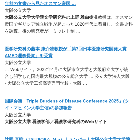
年前の文書から見たオスマン帝国 …
大阪公立大学
大阪公立大学大学院文学研究科
の
上野 雅由樹
准教授は、オスマン
帝国でギリシア独立戦争が起こった1820年代に着目し、文書史料
を調査。後の研究者が「ミッレト制 …
医学研究科の藤本 康介准教授が「第7回日本医療研究開発大賞
AMED理事長賞」を受賞
大阪公立大学
… Webサイト。2022年4月に大阪市立大学と大阪府立大学が統
合し開学した国内最大規模の公立総合大学 … 公立大学法人大阪
· 大阪公立大学工業高等専門学校 · 大阪 …
国際会議「Triple Burdens of Disease Conference 2025」(タ
イ・マヒドン大学主催)の参加報告
大阪公立大学
大阪公立大学 看護学部／看護学研究科のWebサイト
.
辻岡 真唯（TSUJIOKA, Mai）｜メンバー｜大阪公立大学大学院