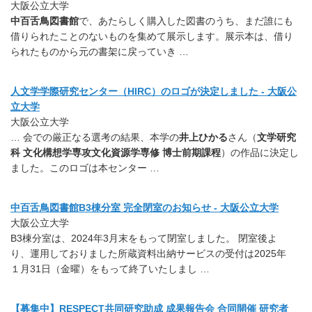
大阪公立大学
中百舌鳥図書館
で、あたらしく購入した図書のうち、まだ誰にも
借りられたことのないものを集めて展示します。展示本は、借り
られたものから元の書架に戻っていき …
人文学学際研究センター（HIRC）のロゴが決定しました - 大阪公
立大学
大阪公立大学
… 会での厳正なる選考の結果、本学の
井上ひかる
さん（
文学研究
科 文化構想学専攻文化資源学専修 博士前期課程
）の作品に決定し
ました。このロゴは本センター …
中百舌鳥図書館B3棟分室 完全閉室のお知らせ - 大阪公立大学
大阪公立大学
B3棟分室は、2024年3月末をもって閉室しました。 閉室後よ
り、運用しておりました所蔵資料出納サービスの受付は2025年
１月31日（金曜）をもって終了いたしまし …
【募集中】RESPECT共同研究助成 成果報告会 合同開催 研究者