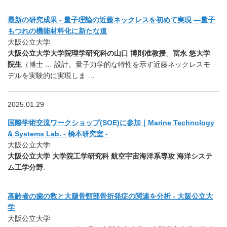
最新の研究成果 - 量子理論の近藤ネックレスを初めて実現 ―量子
もつれの機能材料化に新たな道
大阪公立大学
大阪公立大学大学院理学研究科の山口 博則准教授
、
冨永 悠大学
院生
（博士 … 設計。量子力学的な特性を示す近藤ネックレスモ
デルを実験的に実現しま …
2025.01.29
国際学術交流ワークショップ(SOE)に参加｜Marine Technology
& Systems Lab. - 橋本研究室 -
大阪公立大学
大阪公立大学 大学院工学研究科 航空宇宙海洋系専攻 海洋システ
ム工学分野
.
高齢者の歯の数と大腿骨頸部骨折発症の関連を分析 - 大阪公立大
学
大阪公立大学