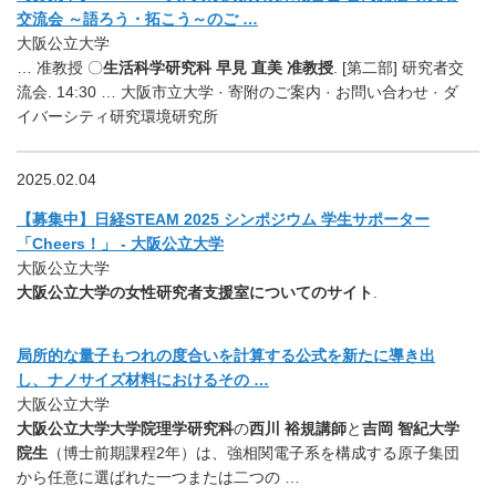
交流会 ～語ろう・拓こう～のご …
大阪公立大学
… 准教授 〇
生活科学研究科 早見 直美 准教授
. [第二部] 研究者交
流会. 14:30 … 大阪市立大学 · 寄附のご案内 · お問い合わせ · ダ
イバーシティ研究環境研究所
2025.02.04
【募集中】日経STEAM 2025 シンポジウム 学生サポーター
「Cheers！」 - 大阪公立大学
大阪公立大学
大阪公立大学の女性研究者支援室についてのサイト
.
局所的な量子もつれの度合いを計算する公式を新たに導き出
し、ナノサイズ材料におけるその …
大阪公立大学
大阪公立大学大学院理学研究科
の
西川 裕規講師
と
吉岡 智紀大学
院生
（博士前期課程2年）は、強相関電子系を構成する原子集団
から任意に選ばれた一つまたは二つの …