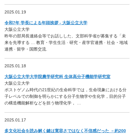
2025.01.19
令和7年 学長による年頭挨拶 - 大阪公立大学
大阪公立大学
昨年の部局長連絡会等でお話しした、文部科学省が募集する「未
来を先導する … 教育・学生生活 · 研究・産学官連携 · 社会・地域
連携 · 留学・国際交流.
2025.01.18
大阪公立大学大学院農学研究科 生体高分子機能学研究室
大阪公立大学
ポストゲノム時代の21世紀の生命科学では，生命現象における分
子レベルでの制御を明らかにする分子生物学や生化学，目的分子
の構造機能解析などを担う物理化学， …
2025.01.17
多文化社会を読み解く鍵は寛容さではなく不信感だった －約200