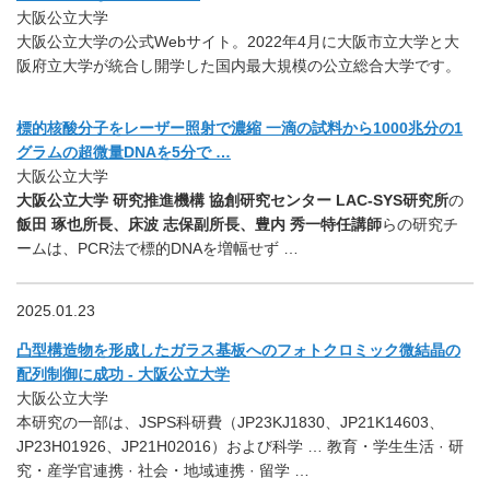
大阪公立大学
大阪公立大学の公式Webサイト。2022年4月に大阪市立大学と大
阪府立大学が統合し開学した国内最大規模の公立総合大学です。
標的核酸分子をレーザー照射で濃縮 一滴の試料から1000兆分の1
グラムの超微量DNAを5分で …
大阪公立大学
大阪公立大学 研究推進機構 協創研究センター LAC-SYS研究所
の
飯田 琢也所長、床波 志保副所長、豊内 秀一特任講師
らの研究チ
ームは、PCR法で標的DNAを増幅せず …
2025.01.23
凸型構造物を形成したガラス基板へのフォトクロミック微結晶の
配列制御に成功 - 大阪公立大学
大阪公立大学
本研究の一部は、JSPS科研費（JP23KJ1830、JP21K14603、
JP23H01926、JP21H02016）および科学 … 教育・学生生活 · 研
究・産学官連携 · 社会・地域連携 · 留学 …