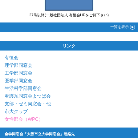
27号以降(一般社団法人 有恒会HPをご覧下さい)
一覧
を表示
リンク
有恒会
理学部同窓会
工学部同窓会
医学部同窓会
生活科学部同窓会
看護系同窓会よつば会
支部・ゼミ同窓会・他
市大クラブ
女性部会（WPC）
全学同窓会「大阪市立大学同窓会」連絡先