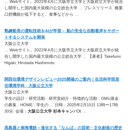
… Webサイト。2022年4月に大阪市立大学と大阪府立大学が統合
し開学した国内最大規模の公立総合大学 … プレスリリース. 概要.
口腔機能が低下すると、食事などから …
熟練船長の運転技術をAIが学習－ 船の安全な自動着岸をサポー
トするシステムを開発
大阪公立大学
… Webサイト。2022年4月に大阪市立大学と大阪府立大学が統
合し開学した国内最大規模の公立総合大学 … 【著者】Takefumi
Higaki, Hirotada Hashimoto
関西住環境デザインレビュー2025開催のご案内｜生活科学部居
住環境学科 - 大阪公立大学
大阪公立大学
学生の設計・研究活動 · 研究室紹介 · 特徴的な活動 · OMU基金
の募集 · HOME · 学生の … 日時：2025年2月15日 13時〜17時
30分. 会場：
大阪公立大学 杉本キャンパス
…
髙島屋と南海電鉄～進化する「なんば」の芸術・文化創造の歴史