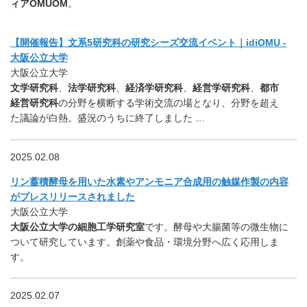
ィアOMUOM
。
【開催報告】文系5研究科の研究シーズ交流イベント｜idiOMU -
大阪公立大学
大阪公立大学
文学研究科
、
法学研究科
、
経済学研究科
、
経営学研究科
、
都市
経営研究科
の分野を横断する学術交流の場となり、分野を超え
た議論が白熱。盛況のうちに終了しました …
2025.02.08
リン蓄積酵母を用いた水素やアンモニア合成用の触媒作製の内容
がプレスリリースされました
大阪公立大学
大阪公立大学の細胞工学研究室
です。酵母や大腸菌等の微生物に
ついて研究しています。創薬や食品・環境分野へ広く応用しま
す。
2025.02.07