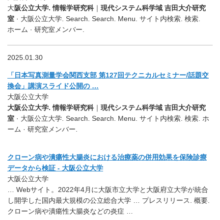
大
阪公立大学. 情報学研究科
｜
現代システム科学域 吉田大介研究
室
· 大阪公立大学. Search. Search. Menu. サイト内検索. 検索.
ホーム · 研究室メンバー.
2025.01.30
「日本写真測量学会関西支部 第127回テクニカルセミナー/話題交
換会」講演スライド公開の …
大阪公立大学
大阪公立大学. 情報学研究科
｜
現代システム科学域 吉田大介研究
室
· 大阪公立大学. Search. Search. Menu. サイト内検索. 検索. ホ
ーム · 研究室メンバー.
クローン病や潰瘍性大腸炎における治療薬の併用効果を保険診療
データから検証 - 大阪公立大学
大阪公立大学
… Webサイト。2022年4月に大阪市立大学と大阪府立大学が統合
し開学した国内最大規模の公立総合大学 … プレスリリース. 概要.
クローン病や潰瘍性大腸炎などの炎症 …