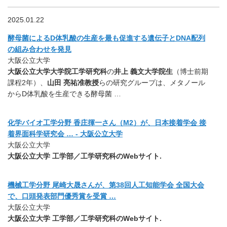
2025.01.22
酵母菌によるD体乳酸の生産を最も促進する遺伝子とDNA配列
の組み合わせを発見
大阪公立大学
大阪公立大学大学院工学研究科
の
井上 義文大学院生
（博士前期
課程2年）、
山田 亮祐准教授
らの研究グループは、メタノール
からD体乳酸を生産できる酵母菌 …
化学バイオ工学分野 香庄揮一さん（M2）が、日本接着学会 接
着界面科学研究会 … - 大阪公立大学
大阪公立大学
大阪公立大学 工学部／工学研究科のWebサイト.
機械工学分野 尾崎大晟さんが、第38回人工知能学会 全国大会
で、口頭発表部門優秀賞を受賞 …
大阪公立大学
大阪公立大学 工学部／工学研究科のWebサイト.