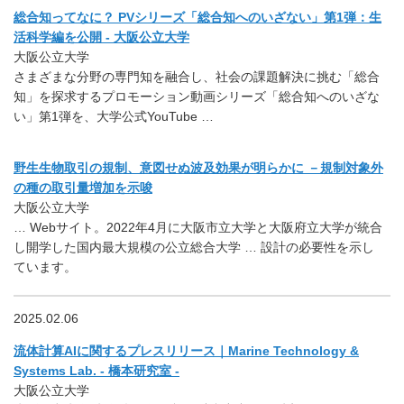
総合知ってなに？ PVシリーズ「総合知へのいざない」第1弾：生
活科学編を公開 - 大阪公立大学
大阪公立大学
さまざまな分野の専門知を融合し、社会の課題解決に挑む「総合
知」を探求するプロモーション動画シリーズ「総合知へのいざな
い」第1弾を、大学公式YouTube …
野生生物取引の規制、意図せぬ波及効果が明らかに －規制対象外
の種の取引量増加を示唆
大阪公立大学
… Webサイト。2022年4月に大阪市立大学と大阪府立大学が統合
し開学した国内最大規模の公立総合大学 … 設計の必要性を示し
ています。
2025.02.06
流体計算AIに関するプレスリリース｜Marine Technology &
Systems Lab. - 橋本研究室 -
大阪公立大学