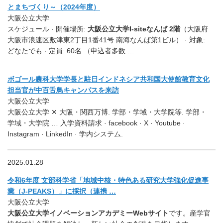
とまちづくり～（2024年度）
大阪公立大学
スケジュール · 開催場所:
大阪公立大学I-siteなんば 2階
（大阪府
大阪市浪速区敷津東2丁目1番41号 南海なんば第1ビル） · 対象:
どなたでも · 定員: 60名 （申込者多数 …
ボゴール農科大学学長と駐日インドネシア共和国大使館教育文化
担当官が中百舌鳥キャンパスを来訪
大阪公立大学
大阪公立大学 ✕ 大阪・関西万博. 学部・学域・大学院等. 学部・
学域・大学院 … 入学資料請求 · facebook · X · Youtube ·
Instagram · LinkedIn · 学内システム.
2025.01.28
令和6年度 文部科学省「地域中核・特色ある研究大学強化促進事
業（J-PEAKS）」に採択（連携 …
大阪公立大学
大阪公立大学イノベーションアカデミーWebサイト
です。産学官