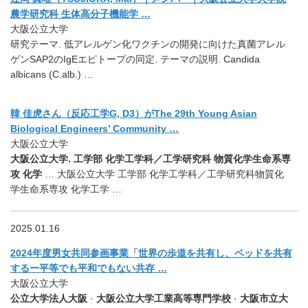
農学研究科 生体高分子機能学 …
大阪公立大学
研究テーマ. 低アレルゲン化ワクチンの開発に向けた真菌アレル
ゲンSAP2のIgEエピトープの同定. テーマの説明. Candida
albicans (C.alb.) …
韓 佳虎さん（反応工学G, D3）がThe 29th Young Asian
Biological Engineers’ Community …
大阪公立大学
大阪公立大学. 工学部 化学工学科／⼯学研究科 物質化学⽣命系専
攻 化学
… 大阪公立大学 工学部 化学工学科／⼯学研究科物質化
学⽣命系専攻 化学⼯学 …
2025.01.16
2024年度男女共同参画事業「世界の歩道を共有し、ベッドを共有
するー平等でも平和でもない共存 …
大阪公立大学
公立大学法人大阪
·
大阪公立大学工業高等専門学校
·
大阪市立大