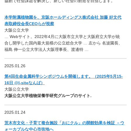
協創で社会課題を解決し、新しい社会の創造を目指します。
本学附属植物園を、京阪ホールディングス株式会社 加藤 好文代
表取締役会長CEOらが視察
大阪公立大学
… Webサイト。2022年4月に大阪市立大学と大阪府立大学が統
合し開学した国内最大規模の公立総合大学 … 左から 名波園長、
福島 伸一公立大学法人大阪理事長、渡邊特 …
2025.01.26
第4回生命金属科学シンポジウムを開催します。（2025年5月15-
16日 @I-siteなんば）
大阪公立大学
大阪公立大学植物栄養学研究グループのサイト.
2025.01.24
茨木市文化・子育て複合施設「おにクル」の開館効果を検証 －ウ
ォーカブルな中心市街地へ