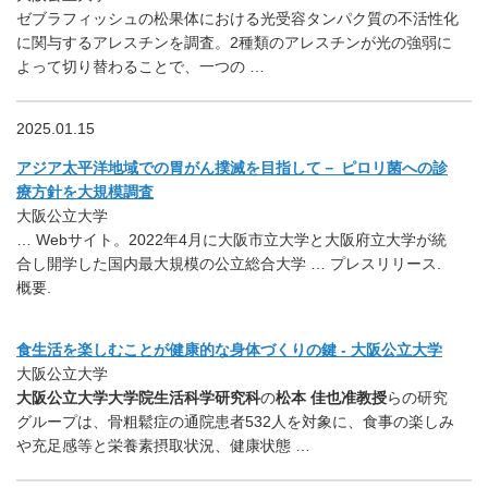
ゼブラフィッシュの松果体における光受容タンパク質の不活性化
に関与するアレスチンを調査。2種類のアレスチンが光の強弱に
よって切り替わることで、一つの …
2025.01.15
アジア太平洋地域での胃がん撲滅を目指して－ ピロリ菌への診
療方針を大規模調査
大阪公立大学
… Webサイト。2022年4月に大阪市立大学と大阪府立大学が統
合し開学した国内最大規模の公立総合大学 … プレスリリース.
概要.
食生活を楽しむことが健康的な身体づくりの鍵 - 大阪公立大学
大阪公立大学
大阪公立大学大学院生活科学研究科
の
松本 佳也准教授
らの研究
グループは、骨粗鬆症の通院患者532人を対象に、食事の楽しみ
や充足感等と栄養素摂取状況、健康状態 …