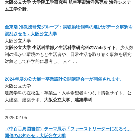
大阪公立大学 大学院工学研究科 航空宇宙海洋系専攻 海洋システ
ム工学分野
.
金東浩 准教授研究グループ：実験動物飼料の選択がデータ解釈を
混乱させる - 大阪公立大学
大阪公立大学
大阪公立大学 生活科学部／生活科学研究科のWebサイト
。少人数
制の温かい環境のもと生活者や、日常生活を取り巻く事象を研究
対象として科学的に思考し、 人々 …
2024年度の公大展ー卒業設計公開講評会ーが開催されます。
大阪公立大学
建築学科の在校生・卒業生・入学希望者をつなぐ情報サイト、公
大建築、建築ラボ、
大阪公立大学
、
建築学科
.
2025.02.05
（中百舌鳥図書館）テーマ展示「ファーストリーダーになろう」
開催のお知らせ - 大阪公立大学