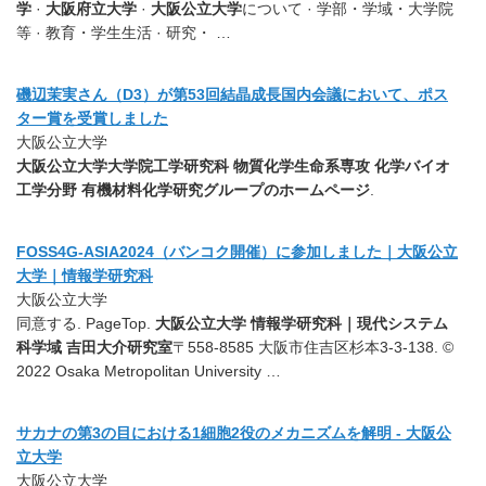
学
·
大阪府立大学
·
大阪公立大学
について · 学部・学域・大学院
等 · 教育・学生生活 · 研究・ …
磯辺茉実さん（D3）が第53回結晶成長国内会議において、ポス
ター賞を受賞しました
大阪公立大学
大阪公立大学大学院工学研究科 物質化学生命系専攻 化学バイオ
工学分野 有機材料化学研究グループのホームページ
.
FOSS4G-ASIA2024（バンコク開催）に参加しました｜大阪公立
大学｜情報学研究科
大阪公立大学
同意する. PageTop.
大阪公立大学 情報学研究科｜現代システム
科学域 吉田大介研究室
〒558-8585 大阪市住吉区杉本3-3-138. ©
2022 Osaka Metropolitan University …
サカナの第3の目における1細胞2役のメカニズムを解明 - 大阪公
立大学
大阪公立大学