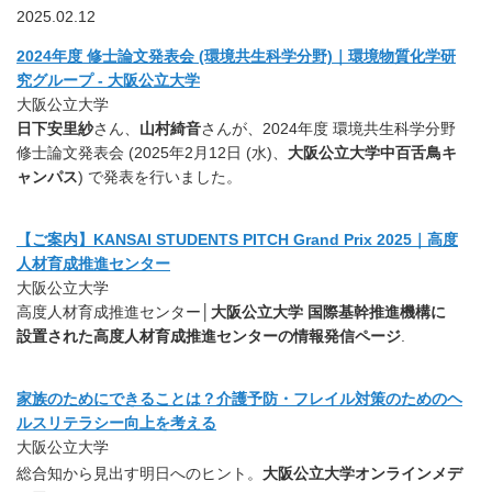
2025.02.12
2024年度 修士論文発表会 (環境共生科学分野)｜環境物質化学研
究グループ - 大阪公立大学
大阪公立大学
日下安里紗
さん、
山村綺音
さんが、2024年度 環境共生科学分野
修士論文発表会 (2025年2月12日 (水)、
大阪公立大学中百舌鳥キ
ャンパス
) で発表を行いました。
【ご案内】KANSAI STUDENTS PITCH Grand Prix 2025｜高度
人材育成推進センター
大阪公立大学
高度人材育成推進センター│
大阪公立大学 国際基幹推進機構に
設置された高度人材育成推進センターの情報発信ページ
.
家族のためにできることは？介護予防・フレイル対策のためのヘ
ルスリテラシー向上を考える
大阪公立大学
総合知から見出す明日へのヒント。
大阪公立大学オンラインメデ