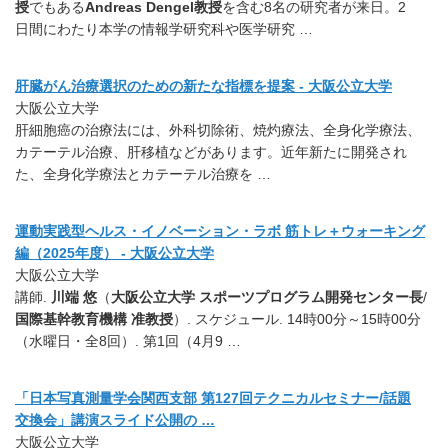
授
でもある
Andreas Dengel教授
を含む8名の研究者が来日。2
日間にわたり本学の情報学研究科や医学研究 …
肝臓がん治療選択のための新たな指標を提案 - 大阪公立大学
大阪公立大学
肝細胞癌の治療法には、外科切除術、焼灼療法、全身化学療法、
カテーテル治療、肝移植などがあります。近年新たに開発され
た、全身化学療法とカテーテル治療を …
運動実践型ヘルス・イノベーション・ラボ 筋トレ＋ウォーキング
編（2025年度） - 大阪公立大学
大阪公立大学
講師.
川端
悠
（
大阪公立大学 スポーツプログラム開発センター長
/
国際基幹教育機構 准教授
）. スケジュール. 14時00分～15時00分
（水曜日・全8回）. 第1回（4月9 …
「日本写真測量学会関西支部 第127回テクニカルセミナー/話題
交換会」講演スライド公開の …
大阪公立大学