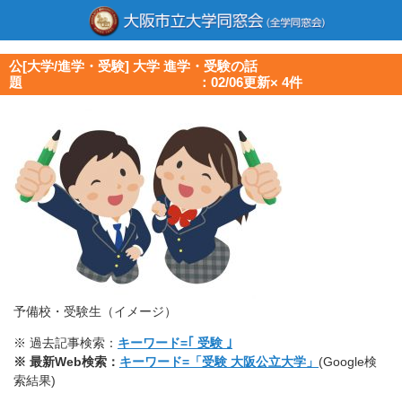
公[大学/進学・受験] 大学 進学・受験の話
題 ：02/06更新× 4件
予備校・受験生（イメージ）
※ 過去記事検索：
キーワード=｢ 受験 ｣
※ 最新Web検索：
キーワード=「受験 大阪公立大学」
(Google検
索結果)