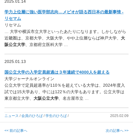
2025.01.14
学力上位層に強い医学部志向…メビオが語る西日本の最新事情 -
リセマム
リセマム
… 大学や横浜市立大学といったあたりになります。しかしながら
近畿圏は、京都大学、大阪大学、やや上位層ならば神戸大学、
大
阪公立大学
、京都府立医科大学 …
2025.01.13
国公立大学の入学定員超過は３年連続で4000人を超える
大学ジャーナルオンライン
公立大学で定員超過率が110％を超えている大学は、2024年度入
試では15大学あり、中には122％の大学もあります。公立大学は
東京都立大学、
大阪公立大学
、名古屋市立 …
ニュース
/
会員のひろば
/
学生のひろば
/
2025.02.09
<< 前の記事へ
次の記事へ >>