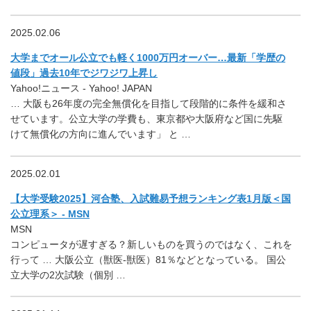
2025.02.06
大学までオール公立でも軽く1000万円オーバー…最新「学歴の
値段」過去10年でジワジワ上昇し
Yahoo!ニュース - Yahoo! JAPAN
… 大阪も26年度の完全無償化を目指して段階的に条件を緩和さ
せています。公立大学の学費も、東京都や大阪府など国に先駆
けて無償化の方向に進んでいます」 と …
2025.02.01
【大学受験2025】河合塾、入試難易予想ランキング表1月版＜国
公立理系＞ - MSN
MSN
コンピュータが遅すぎる？新しいものを買うのではなく、これを
行って … 大阪公立（獣医-獣医）81％などとなっている。 国公
立大学の2次試験（個別 …