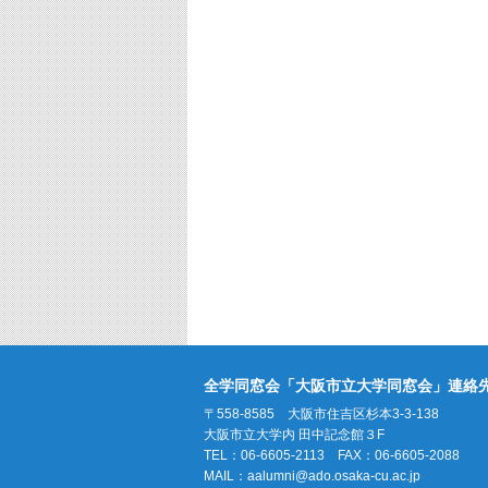
全学同窓会「大阪市立大学同窓会」連絡
〒558-8585 大阪市住吉区杉本3-3-138
大阪市立大学内 田中記念館３F
TEL：06-6605-2113 FAX：06-6605-2088
MAIL：
aalumni@ado.osaka-cu.ac.jp