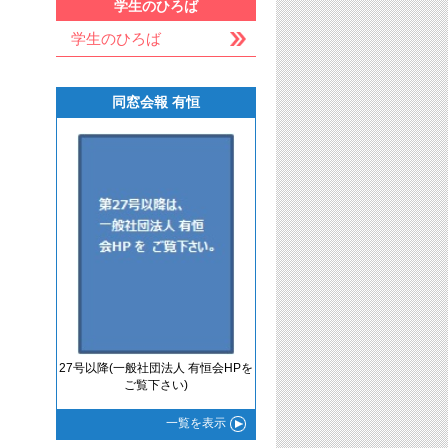
学生のひろば
学生のひろば
同窓会報 有恒
27号以降(一般社団法人 有恒会HPを
ご覧下さい)
一覧
を表示