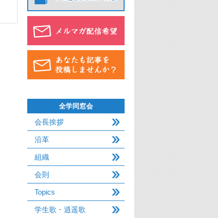
全学同窓会
会長挨拶
沿革
組織
会則
Topics
学生歌・逍遥歌