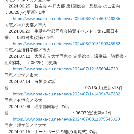
2024.06.25 校友会 神戸支部 第1回総会・懇親会 のご案内
：06/25(火)更新× 1件
https://www.osaka-cu.net/news/
2024/06/2517460746335
同窓／神戸支部／市大
2024.06.20 生活科学部同窓会協賛イベント：第71回日本
栄…：06/19(
水)更新× 1件
https://www.osaka-cu.net/news/
2024/06/2015190345962
同窓／生活科学部／市大
2024.07.12 大阪市立大学同窓会 定期総会／議事録・議案書・
組織体制 ：05/25(土)更新
https://www.osaka-cu.net/news/
2024/07/1215560447291
同窓／全学／市大
2024.07.14 有恒会 の話
題 ：07/13(土)更新×15件
https://www.osaka-cu.net/news/
2024/07/1414094747382
同窓／有恒会／公大
2024.07.08 理学部同窓会 の話
題 ：06/07(金)更新× 1件
https://www.osaka-cu.net/news/
2024/07/0811375546920
同窓／理学部／全大学
2024.07.15 ホームページの翻訳(追尾式) の話