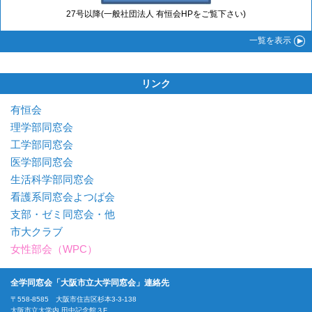
27号以降(一般社団法人 有恒会HPをご覧下さい)
一覧
を表示
リンク
有恒会
理学部同窓会
工学部同窓会
医学部同窓会
生活科学部同窓会
看護系同窓会よつば会
支部・ゼミ同窓会・他
市大クラブ
女性部会（WPC）
全学同窓会「大阪市立大学同窓会」連絡先
〒558-8585 大阪市住吉区杉本3-3-138
大阪市立大学内 田中記念館３F