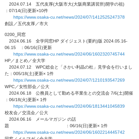
2024.07.14 五代友厚(大阪市大(大阪商業講習所)開学の祖)
：07/14(日)更新×10件
https://www.osaka-cu.net/news/
2024/07/1412525247378
創設／五代友厚／市大
0200_同窓
2024.06.16 全学同窓HP ダイジェスト(要約)版 2024.05.16-
06.15 ：06/16(日)更新
https://www.osaka-cu.net/news/
2024/06/1602320745744
HP／まとめ／全大学
2024.07.12 WPC総会と「さかい利晶の杜」見学会を行いまし
た：005/1
8(土)更新× 1件
https://www.osaka-cu.net/news/
2024/07/1210193547269
WPC／女性部会／公大
2024.06.18 公務員として勤める卒業生との交流会 7/6(土)開催
：06/18(火)更新× 1件
https://www.osaka-cu.net/news/
2024/06/1813441045839
校友会／交流会／公大
2024.06.16 メールマガジン の話
題 ：06/16(日)更新× 1件
https://www.osaka-cu.net/news/
2024/06/1602214445742
同窓／メルマガ／全大学