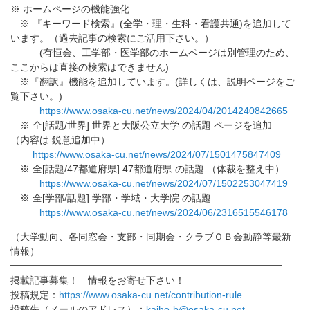
※ ホームページの機能強化
※ 『キーワード検索』(全学・理・生科・看護共通)を追加して
いま
す。（過去記事の検索にご活用下さい。）
(有恒会、工学部・医学部のホームページは別管理のため、
ここか
らは直接の検索はできません)
※『翻訳』機能を追加しています。(詳しくは、説明ページをご
覧
下さい。)
https://www.osaka-cu.net/news/
2024/04/2014240842665
※ 全[話題/世界] 世界と大阪公立大学 の話題 ページを追加
（内容は 鋭意追加中）
https://www.osaka-cu.net/news/
2024/07/1501475847409
※ 全[話題/47都道府県] 47都道府県 の話題 （体裁を整え中）
https://www.osaka-cu.net/news/
2024/07/1502253047419
※ 全[学部/話題] 学部・学域・大学院 の話題
https://www.osaka-cu.net/news/
2024/06/2316515546178
（大学動向、各同窓会・支部・同期会・クラブＯＢ会動静等最新
情
報）
━━━━━━━━━━━━━━━━━━━━━━━━━━━━
掲載記事募集！ 情報をお寄せ下さい！
投稿規定：
https://www.osaka-cu.net/
contribution-rule
投稿先（メールのアドレス）：
kaiho-b@osaka-cu
.net