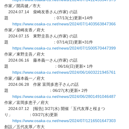
作家／開高健／市大
2024.07.14 柴崎友香さん(作家) の話
題 ：07/13(土)更新×14件
https://www.osaka-cu.net/news/
2024/07/1403563847366
作家／柴崎友香／府大
2024.07.15 東野圭吾さん(作家) の話
題 ：07/14(日)更新×31件
https://www.osaka-cu.net/news/
2024/07/1500570447399
作家／東野圭吾／府大
2024.06.16 藤本義一さん(作家) の話
題 ：06/16(日)更新× 1件
https://www.osaka-cu.net/news/
2024/06/1603221945761
作家／藤本義一／府大
2024.06.28 作家 富岡多恵子さんの話
題 ：06/27(木)更新× 2件
https://www.osaka-cu.net/news/
2024/06/2801491046487
作家／富岡多恵子／府大
2024.07.12 [報告] 3/27(水) 開催「五代友厚と桜まつ
り」 ：03/27(水)更新
https://www.osaka-cu.net/news/
2024/07/1216501647303
創設／五代友厚／市大