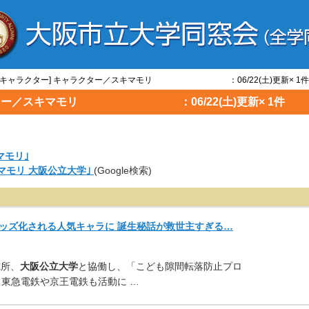
学/キャラクター] キャラクター／スキマモリ ：06/22(土)更新× 1件
ラクター／スキマモリ ：06/22(土)更新× 1件
マモリ｣
キマモリ 大阪公立大学｣
(Google検索)
ッズ化される人気キャラに 誕生秘話が救世主すぎる…
究所、
大阪公立大学
と協働し
、「こども隙間転落防止プロ
、東急電鉄や京王電鉄も活動に …