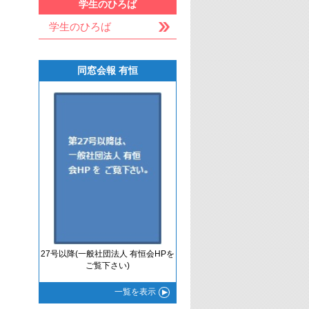
学生のひろば
学生のひろば
同窓会報 有恒
27号以降(一般社団法人 有恒会HPを
ご覧下さい)
一覧
を表示