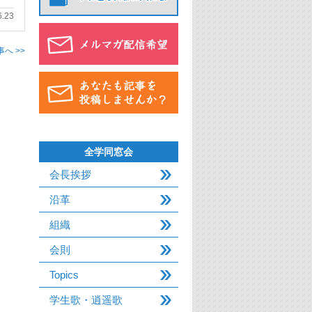
6.23
へ >>
全学同窓会
会長挨拶
沿革
組織
会則
Topics
学生歌・逍遥歌