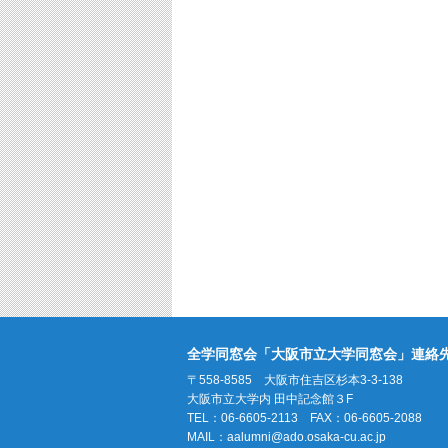
全学同窓会「大阪市立大学同窓会」連絡
〒558-8585 大阪市住吉区杉本3-3-138
大阪市立大学内 田中記念館３F
TEL：06-6605-2113 FAX：06-6605-2088
MAIL：
aalumni@ado.osaka-cu.ac.jp