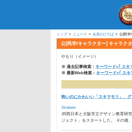
トップ
>
ニュース
>
会員のひろば
> 公[民
公[民学/キャラクター] キャ
やもり（イメージ）
※ 過去記事検索：
キーワード=｢ スキ
※ 最新Web検索：
キーワード=｢ ス
怖いのにかわいい「スキマモリ」、グ
Sirabee
JR西日本と大阪市立デザイン教育研
ジェクト」をスタートした。 その後