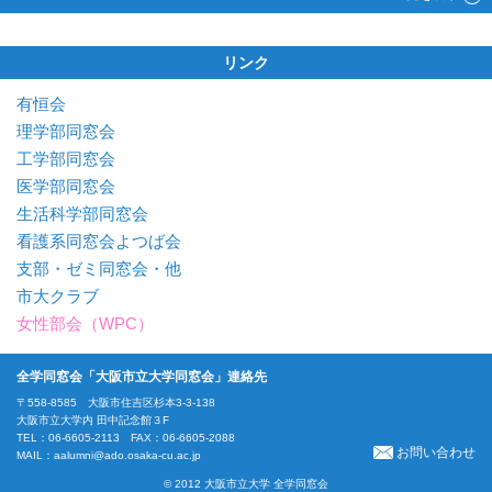
リンク
有恒会
理学部同窓会
工学部同窓会
医学部同窓会
生活科学部同窓会
看護系同窓会よつば会
支部・ゼミ同窓会・他
市大クラブ
女性部会（WPC）
全学同窓会「大阪市立大学同窓会」連絡先
〒558-8585 大阪市住吉区杉本3-3-138
大阪市立大学内 田中記念館３F
TEL：06-6605-2113 FAX：06-6605-2088
お問い合わせ
MAIL：
aalumni@ado.osaka-cu.ac.jp
© 2012 大阪市立大学 全学同窓会