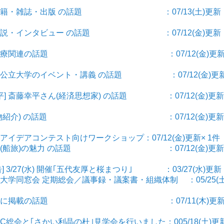
報] 書籍・雑誌・出版 の話題 ：07/13(土)更新
話題の解説・インタビュー の話題 ：07/12(金)更新
 医学・医療関連の話題 ：07/12(金)更新
 大阪公立大学のイベント・講義 の話題 ：07/12(金)更
平] 斎藤幸平さん(経済思想家) の話題 ：07/12(金)更新
 ひと(人物紹介) の話題 ：07/12(金)更新
スアイデアコンテスト向けワークショップ：07/12(金)更新× 1件
クルーズ(船旅)の魅力 の話題 ：07/12(金)更新
告] 3/27(水) 開催｢五代友厚と桜まつり｣ ：03/27(水)更新
市立大学同窓会 定期総会／議事録・議案書・組織体制 ：05/25(土
 新聞各紙に掲載の話題 ：07/11(木)更
WPC総会と｢さかい利晶の杜｣見学会を行いました：005/18(土)更