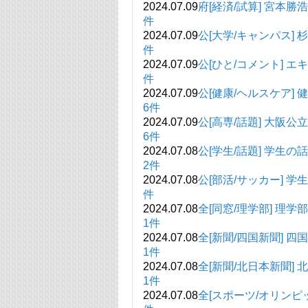
2024.07.09
府[経済/試算] 宮本勝
件
2024.07.09
公[大学/キャンパス] 
件
2024.07.09
公[ひと/コメント] エ
件
2024.07.09
公[健康/ヘルスケ
6件
2024.07.09
公[高専/話題] 大
6件
2024.07.08
公[学生/話
2件
2024.07.08
公[部活/サッカー] 学
件
2024.07.08
全[同窓/理学部
1件
2024.07.08
全[新聞/四国新
1件
2024.07.08
全[新聞/北日本新
1件
2024.07.08
全[スポーツ/オリンピ