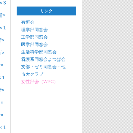
 3
リンク
新×
有恒会
 1
理学部同窓会
工学部同窓会
×
医学部同窓会
生活科学部同窓会
×
看護系同窓会よつば会
×
支部・ゼミ同窓会・他
市大クラブ
 1
女性部会（WPC）
×
×
×
 1