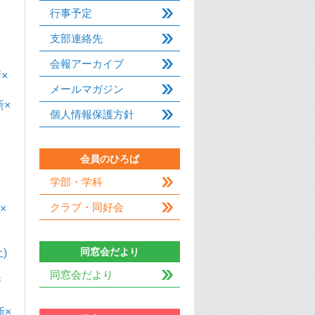
行事予定
支部連絡先
会報アーカイブ
×
メールマガジン
新×
個人情報保護方針
会員のひろば
学部・学科
クラブ・同好会
×
同窓会だより
)
同窓会だより
新
新×