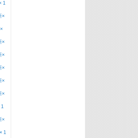
 1
×
×
×
×
×
×
×
1
×
 1