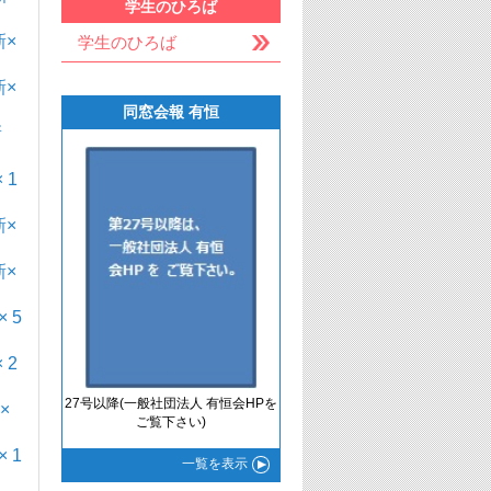
学生のひろば
×
学生のひろば
×
同窓会報 有恒
新
 1
×
×
 5
2
27号以降(一般社団法人 有恒会HPを
×
ご覧下さい)
 1
一覧
を表示