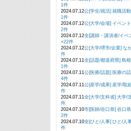
1件
2024.07.12
公[学生/就活
1件
2024.07.12
公[大学/会場] イ
2件
2024.07.12
全[講師・講演者/イ
×22件
2024.07.12
公[大学/堺市/企業]
件
2024.07.11
全[話題/都道
1件
2024.07.11
公[医療/話
4件
2024.07.11
公[産学/成果] 
件
2024.07.11
全[大学/文科省]
件
2024.07.10
市[医師/谷口恭]
2件
2024.07.10
全[ひと/人事]
件