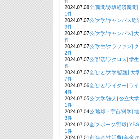
件
2024.07.08
全[新聞/赤坂経済
1件
2024.07.07
公[大学/キャンパス近
9件
2024.07.07
公[大学/キャンパス
件
2024.07.07
公[学生/クラファン]
2件
2024.07.07
公[部活/ラクロス]
件
2024.07.07
全[ひと/大学/話題]
7件
2024.07.06
全[ひと/ライター] 
4件
2024.07.05
公[大学/法人]
1件
2024.07.04
公[地球・宇宙/科
3件
2024.07.02
全[スポーツ/野球] Y
1件
2024.07.01
市[年金/生活