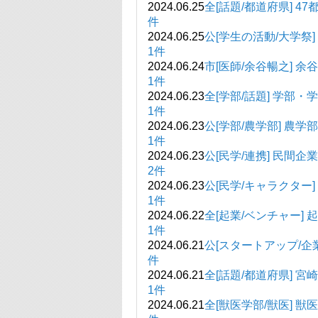
2024.06.25
全[話題/都道府県] 4
件
2024.06.25
公[学生の活動/大
1件
2024.06.24
市[医師/余谷暢之
1件
2024.06.23
全[学部/話題]
1件
2024.06.23
公[学部/農学
1件
2024.06.23
公[民学/連携] 
2件
2024.06.23
公[民学/キャラク
1件
2024.06.22
全[起業/ベンチャ
1件
2024.06.21
公[スタートアップ/
件
2024.06.21
全[話題/都道
1件
2024.06.21
全[獣医学部/獣医