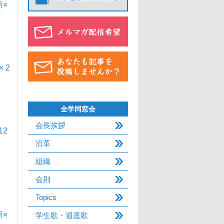
新×
 2
全学同窓会
会長挨拶
2
沿革
組織
会則
Topics
×
学生歌・逍遥歌