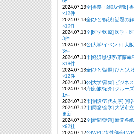
6件
2024.07.13
全[書籍・雑誌/情
×12件
2024.07.13
全[ひと/解説] 
×10件
2024.07.13
全[医学/医療]
3件
2024.07.13
公[大学/イベント]
3件
2024.07.13
市[経済思想家/斎藤幸
×18件
2024.07.13
全[ひと/話題]
×12件
2024.07.13
公[大学/募集] ビジネ
2024.07.13
府[船旅/紹介] 
1件
2024.07.12
市[創設/五代友厚] [報
2024.07.12
市[同窓/全学] 大阪
更新
2024.07.12
全[新聞/話題]
×92社
2024.07.12
公[WPC/女性部会] 