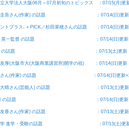
公立大学法人大阪06月～07月初旬のトピックス ：07/15(月)更
] 東野圭吾さん(作家) の話題 ：07/14(日)更新
メントプラス､＋PICK／杉田菜穂さんの話題 ：07/14(日)更新
] 辻盛 英一監督 の話題 ：07/14(日)更新×
会] 有恒会 の話題 ：07/13(土)更新
代友厚(大阪市大(大阪商業講習所)開学の祖) ：07/14(日)更新
 開高健さん(作家) の話題 ：07/14(日)更新×1
 福本大晴さん(芸能人) の話題 ：07/13(土)更新
] 大学/成果 の話題 ：07/14(日)更新
] 柴崎友香さん(作家) の話題 ：07/13(土)更新
験] 大学 進学・受験の話題 ：07/13(土)更新