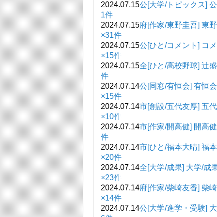
2024.07.15
公[大学/トピックス] 
1件
2024.07.15
府[作家/東野圭吾
×31件
2024.07.15
公[ひと/コメント] コ
×15件
2024.07.15
全[ひと/高校野球
件
2024.07.14
公[同窓/有恒
×15件
2024.07.14
市[創設/五代友厚] 五
×10件
2024.07.14
市[作家/開高健]
件
2024.07.14
市[ひと/福本大晴]
×20件
2024.07.14
全[大学/成果
×23件
2024.07.14
府[作家/柴崎友香
×14件
2024.07.14
公[大学/進学・受