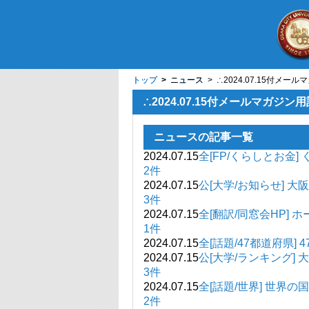
トップ
トップ
>
> ニュース
ニュース
> ∴2024.07.15付メ
∴2024.07.15付メールマガジ
ニュースの記事一覧
2024.07.15
全[FP/くらしと
2件
2024.07.15
公[大学/お知らせ]
3件
2024.07.15
全[翻訳/同窓会HP]
1件
2024.07.15
全[話題/47都道
2024.07.15
公[大学/ランキン
3件
2024.07.15
全[話題/世界] 
2件