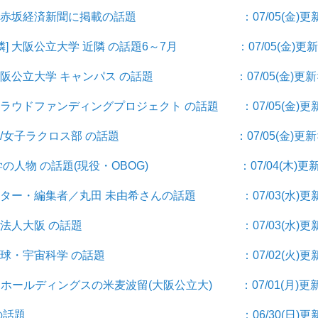
新聞] 赤坂経済新聞に掲載の話題 ：07/05(金)更新
隣] 大阪公立大学 近隣 の話題6～7月 ：07/05(金)更新
] 大阪公立大学 キャンパス の話題 ：07/05(金)更新×
 クラウドファンディングプロジェクト の話題 ：07/05(金)更
 学生/女子ラクロス部 の話題 ：07/05(金)更新×
 大学の人物 の話題(現役・OBOG) ：07/04(木)更新
ライター・編集者／丸田 未由希さんの話題 ：07/03(水)更
 公立大学法人大阪 の話題 ：07/03(水)更新
学] 地球・宇宙科学 の話題 ：07/02(火)更新
BSホールディングスの米麦波留(大阪公立大) ：07/01(月)更
費] 年金 の話題 ：06/30(日)更新