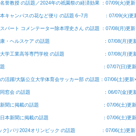
浩名誉教授 の話題／2024年の祇園祭の経済効果 ：07/09(火)更新×
杉本キャンパスの花など便り の話題 6~7月 ：07/09(火)更
キスパート コメンテーター除本理史さん の話題 ：07/08(月)更新×
ア] 健康・ヘルスケア の話題 ：07/08(月)更新
阪公立大学工業高等専門学校 の話題 ：07/08(月)更新
題] 学生の話題 ：07/07(日)更新
生の活躍/大阪公立大学体育会サッカー部 の話題：07/06(土)更新×
] 理学部同窓会 の話題 ：06/07(金)更新
聞] 四国新聞に掲載の話題 ：07/06(土)更新
聞] 北日本新聞に掲載の話題 ：07/06(土)更新
ック] パリ2024オリンピック の話題 ：07/06(土)更新×