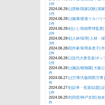
1件
2024.06.29
公[受験/国家試
1件
2024.06.29
公[健康/産後リカ
1件
2024.06.29
全[ひと/高校野球監督
2件
2024.06.29
全[人材/採用] 
3件
2024.06.28
府[作家/富岡多恵
2件
2024.06.28
公[近代大衆音楽/ポッ
1件
2024.06.28
公[施設/植物園] 
件
2024.06.27
公[万博/大阪関西
件
2024.06.27
全[証券・投資/
1件
2024.06.25
市[同窓/神戸支部] 校
件