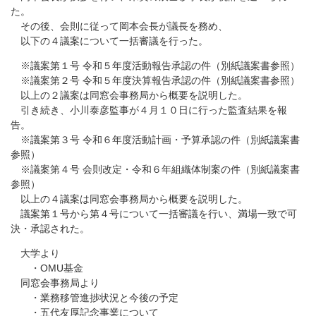
た。
その後、会則に従って岡本会長が議長を務め、
以下の４議案について一括審議を行った。
※議案第１号 令和５年度活動報告承認の件（別紙議案書参照）
※議案第２号 令和５年度決算報告承認の件（別紙議案書参照）
以上の２議案は同窓会事務局から概要を説明した。
引き続き、小川泰彦監事が４月１０日に行った監査結果を報
告。
※議案第３号 令和６年度活動計画・予算承認の件（別紙議案書
参照）
※議案第４号 会則改定・令和６年組織体制案の件（別紙議案書
参照）
以上の４議案は同窓会事務局から概要を説明した。
議案第１号から第４号について一括審議を行い、満場一致で可
決・承認された。
大学より
・OMU基金
同窓会事務局より
・業務移管進捗状況と今後の予定
・五代友厚記念事業について