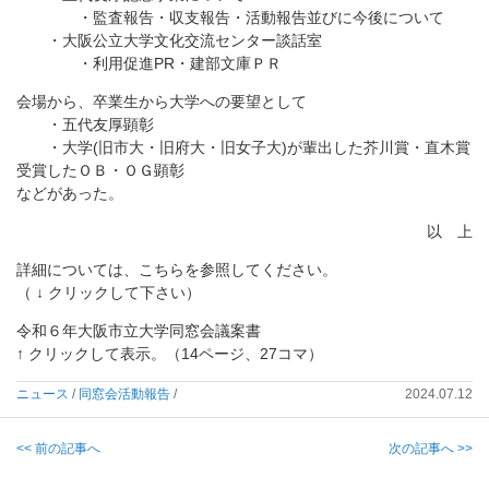
・監査報告・収支報告・活動報告並びに今後について
・大阪公立大学文化交流センター談話室
・利用促進PR・建部文庫ＰＲ
会場から、卒業生から大学への要望として
・五代友厚顕彰
・大学(旧市大・旧府大・旧女子大)が輩出した芥川賞・直木賞
受賞したＯＢ・ＯＧ顕彰
などがあった。
以 上
詳細については、こちらを参照してください。
（ ↓ クリックして下さい）
令和６年大阪市立大学同窓会議案書
↑ クリックして表示。（14ページ、27コマ）
ニュース
/
同窓会活動報告
/
2024.07.12
<< 前の記事へ
次の記事へ >>