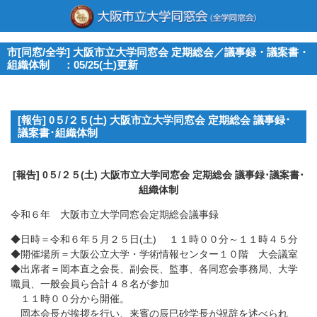
市[同窓/全学] 大阪市立大学同窓会 定期総会／議事録・議案書・
組織体制 ：05/25(土)更新
[報告] 0５/２５(土) 大阪市立大学同窓会 定期総会 議事録･
議案書･組織体制
[報告] 0５/２５(土) 大阪市立大学同窓会 定期総会 議事録･議案書･
組織体制
令和６年 大阪市立大学同窓会定期総会議事録
◆日時＝令和６年５月２５日(土) １１時００分～１１時４５分
◆開催場所＝大阪公立大学・学術情報センター１０階 大会議室
◆出席者＝岡本直之会長、副会長、監事、各同窓会事務局、大学
職員、一般会員ら合計４８名が参加
１１時００分から開催。
岡本会長が挨拶を行い、来賓の辰巳砂学長が祝辞を述べられ