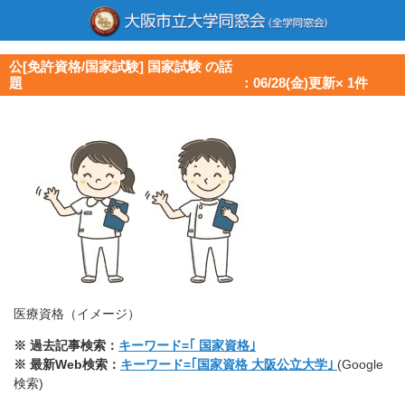
公[免許資格/国家試験] 国家試験 の話
題 ：06/28(金)更新× 1件
医療資格（イメージ）
※ 過去記事検索：
キーワード=｢
国家資格｣
※ 最新Web検索：
キーワード=｢国家資格 大阪公立大学｣
(Google
検索)