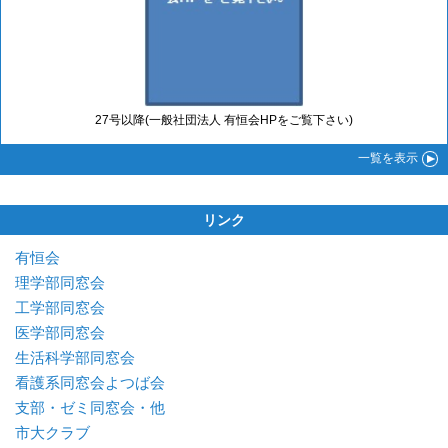
27号以降(一般社団法人 有恒会HPをご覧下さい)
一覧
を表示
リンク
有恒会
理学部同窓会
工学部同窓会
医学部同窓会
生活科学部同窓会
看護系同窓会よつば会
支部・ゼミ同窓会・他
市大クラブ