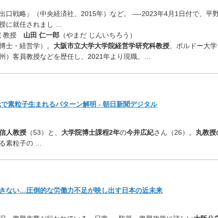
出口戦略』（中央経済社、
2015年）など。 —-2023年4月1日付で、平
授に就任されまし …
院 教授
山田 仁一郎
（やまだ じんいちろう）
博士・経営学）。
大阪市立大学大学院経営学研究科教授
、ボルドー大学
州）客員教授などを歴任し、2021年より現職。…
で素粒子生まれるパターン解明 - 朝日新聞デジタル
信人教授
（53）と、
大学院博士課程2年
の
今井広紀
さん（26）。
丸教授
る素粒子の …
きない…
圧倒的な労働力不足が映し出す日本の近未来