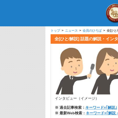
トップ
>
ニュース
>
会員のひろば
> 全[ひ
全[ひと/解説] 話題の解説・
インタビュー（イメージ）
※ 過去記事検索：
キーワード=｢解説｣
※ 最新Web検索：
キーワード=｢解説