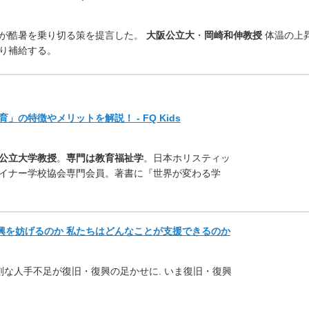
が酷暑を乗り切る策を提言し
た。
大阪公立大
・
岡崎和伸教授
体温の上
り補給する。
育」
の特徴やメリットを解説！ - FQ Kids
公立大学教授
。
専門は教育福祉学
。日本ホリスティッ
イナー学校協会専門会員。著書に『
世界が変わる学
復興を妨げるのか 私たちはどんなことが支援できるのか
深刻な人手不足が復旧・復興の足かせに. いま復旧・復興