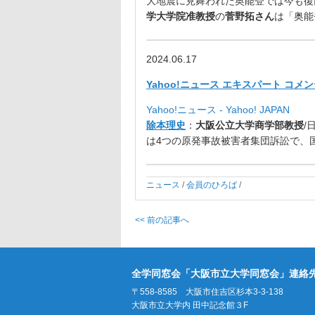
大地震に見舞われた奥能登では今も復
学
大学院准教授
の
菅野拓さん
は
「奥能
2024.06.17
Yahoo!ニュース エキスパート コ
Yahoo!ニュース - Yahoo! JAPAN
除本理史
：
大阪公立大学商学部
教授
/
は4つの原発事故被害者集団訴訟で、
ニュース
/
会員のひろば
/
<< 前の記事へ
全学同窓会「大阪市立大学同窓会」連絡
〒558-8585 大阪市住吉区杉本3-3-138
大阪市立大学内 田中記念館３F