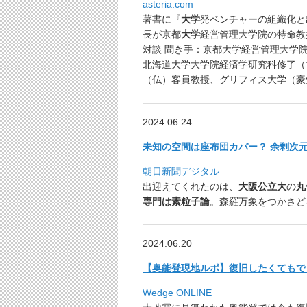
asteria.com
著書に『
大学
発ベンチャーの組織化と
長が京都
大学
経営管理大学院
の特命教
対談 聞き手：
京都大学経営管理大学
北海道大学大学院経済学研究科修了（
（仏）客員教授、グリフィス大学（豪
2024.06.24
未知の空間は座布団カバー？ 余剰次元
朝日新聞デジタル
出迎えてくれたのは、
大阪公立大
の
丸
専門は素粒子論
。森羅万象をつかさど
2024.06.20
【奥能登現地ルポ】復旧したくてもで
Wedge ONLINE