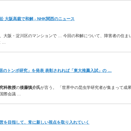
 大阪高裁で和解 - NHK関西のニュース
、大阪・
淀川区のマンションで … 今回の和解について、障害者の住ま
 …
居のトンボ研究」を発表 表彰されれば「東大推薦入試」の …
究科教授
の
後藤慎介氏
が言う
。 「世界中の昆虫学研究者が集まって成
国際会議 …
営を目指して、
常に新しい視点を取り入れていく