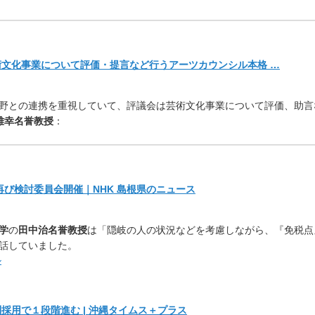
術文化事業について評価・
提言など行うアーツカウンシル本格 …
野との連携を重視していて、
評議会は芸術文化事業について評価、助言
雅幸名誉教授
：
再び検討委員会開催｜NHK 島根県のニュース
学
の
田中治名誉教授
は「
隠岐の人の状況などを考慮しながら、『免税点
話していました。
ル
採用で１段階進む | 沖縄タイムス＋プラス