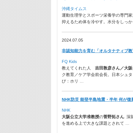
沖縄タイムス
運動生理学とスポーツ栄養学の専門家
抑えるため体を冷やす。水分をしっか
2024.07.05
非認知能力を育む「オルタナティブ教
FQ Kids
教えてくれた人
吉田敦彦さん／大阪
ク教育／
ケア学会前会長。日本シュタ
び：ホリ …
NHK防災 能登半島地震・半年 何が
NHK
大阪公立大学准教授
の
菅野拓さん
. 
を進める上で大きな課題とされて …