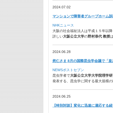
2024.07.02
マンションで障害者グループホーム訴訟
NHKニュース
大阪の社会福祉法人は平成１５年以降
詳しい
大阪公立大学
の
野村
恭代 教授
は
2024.06.28
悠仁さま 8月の国際昆虫学会議で「皇
NEWSポストセブン
昆虫学者で
大阪公立大学大学院理学研
発表する、
昆虫学に関する最大規模の
2024.06.25
【特別対談】変化に迅速に適応する経