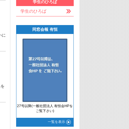
学生のひろば
学生のひろば
同窓会報 有恒
いに
果を
27号以降(一般社団法人 有恒会HPを
ご覧下さい)
一覧
を表示