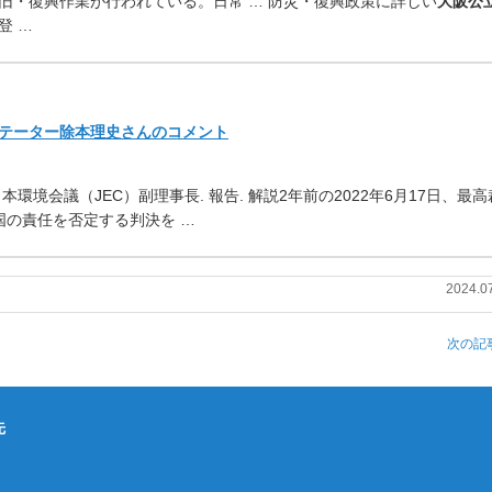
旧・
復興作業が行われている。日常 … 防災・復興政策に詳しい
大阪公
登 …
メンテーター除本理史さんのコメント
日本環境会議（JEC）副理事長. 報告. 解説2年前の2022年6月17日、
最高
国の責任を否定する判決を …
2024.0
次の記事
先