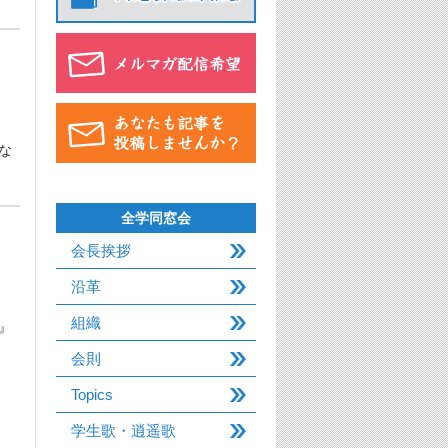
な
全学同窓会
会長挨拶
沿革
組織
』
会則
Topics
学生歌・逍遥歌