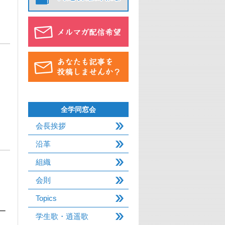
全学同窓会
会長挨拶
沿革
組織
会則
Topics
ー
学生歌・逍遥歌