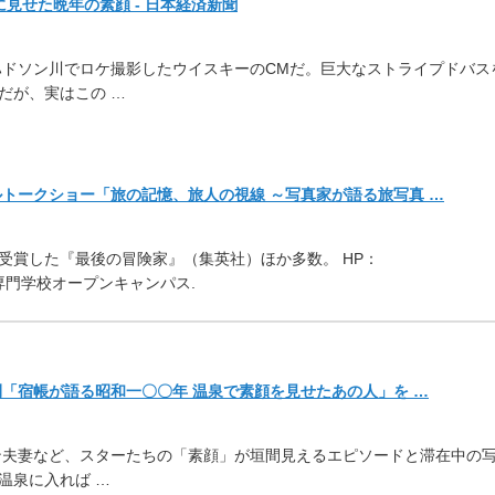
見せた晩年の素顔 - 日本経済新聞
ハドソン川でロケ撮影した
ウイスキーのCMだ。
巨大なストライプドバス
だ
が、実はこの …
ルトークショー「旅の記憶、旅人の視線 ～写真家が語る旅写真 …
受賞した『最後の冒険家』（
集英社）ほか多数。 HP：
術専門学校オープンキャンパス.
新刊「宿帳が語る昭和一〇〇年 温泉で素顔を見せたあの人」を …
ン夫妻など、スターたちの「
素顔」
が垣間見えるエピソードと滞在中の
温泉に入れば …