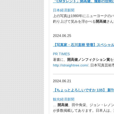
「CMタレント」開高健、撮影の合間に
日本経済新聞
上の写真は1980年にニューヨークの
釣り上げて笑みを浮かべる
開高健
さん
2024.06.25
【写真家・石川直樹 登壇】スペシャ
PR TIMES
著書に、
開高健ノンフィクション賞
を
http://straightree.com/
. 日本写真芸
2024.06.21
【ちょっとよろしいですか 135】 
観光経済新聞
…
開高健
、田中角栄、ジョン・レノ
が多数掲載してあります。
日本人は、