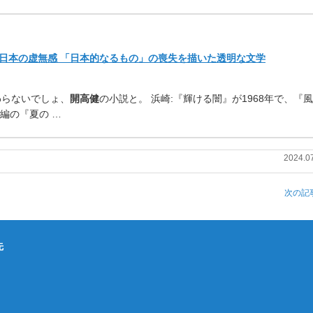
日本の虚無感 「日本的なるもの」の喪失を描いた透明な文学
わらないでしょ、
開高健
の小
説と。 浜崎:『輝ける闇』が1968年で、『
編の『夏の …
2024.0
次の記事
先