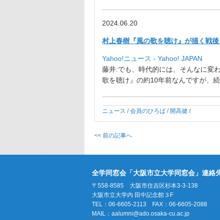
2024.06.20
村上春樹『風の歌を聴け』が描く戦後
Yahoo!ニュース - Yahoo! JAPAN
藤井:でも、時代的には、そんなに変
歌を聴け』
の約10年前なんですが、続
ニュース
/
会員のひろば
/
開高健
/
<< 前の記事へ
全学同窓会「大阪市立大学同窓会」連絡
〒558-8585 大阪市住吉区杉本3-3-138
大阪市立大学内 田中記念館３F
TEL：06-6605-2113 FAX：06-6605-2088
MAIL：
aalumni@ado.osaka-cu.ac.jp