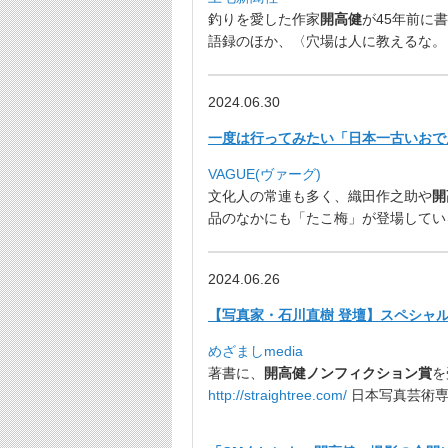
釣りを愛した作家
開高健
が45年前に
語録のほか、〈
穴場は人に教えるな。
2024.06.30
一度は行ってみたい「日本一古いおでん
VAGUE(ヴァーグ)
文化人の常連も多く、織田作之助や
開
品のなかにも「たこ梅」が登場してい
2024.06.26
【写真家・石川直樹 登壇】スペシャ
めざましmedia
著書に、
開高健
ノンフィクション賞
を
http://straightree.com/
日本写真芸術専