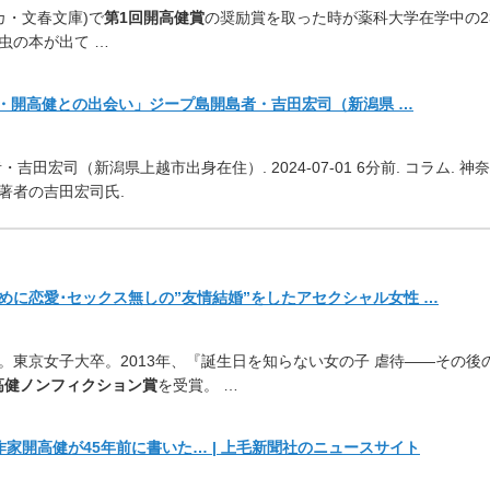
カ・文春文庫)で
第1回開高
健賞
の奨励賞を取った時が薬科大学在学中の2
虫の本が出て …
家・開高健との出会い」ジープ島開島者・吉田宏司（
新潟県 …
者・吉田宏司（
新潟県上越市出身在住）. 2024-07-01 6分前. コラム. 神
著者の吉田宏司氏.
めに恋愛･
セックス無しの”友情結婚”をしたアセクシャル女性 …
。東京女子大卒。
2013年、『誕生日を知らない女の子 虐待――その後
高健ノンフィクション賞
を受賞。 …
た作家開高健が45年
前に書いた… | 上毛新聞社のニュースサイト