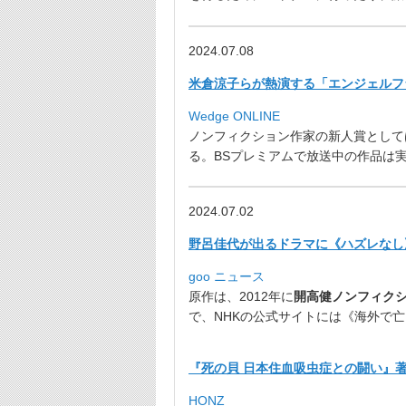
2024.07.08
米倉涼子らが熱演する「エンジェルフ
Wedge ONLINE
ノンフィクション作家の新人賞として
る。
BSプレミアムで放送中の作品は実
2024.07.02
野呂佳代が出るドラマに《ハズレなし
goo ニュース
原作は、2012年に
開高健ノンフィク
で、NHKの公式サイトには《
海外で亡
『死の貝 日本住血吸虫症との闘い』著者
HONZ