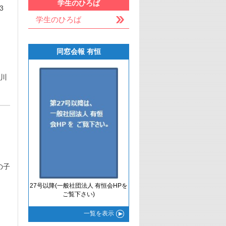
学生のひろば
3
学生のひろば
同窓会報 有恒
奈川
の子
27号以降(一般社団法人 有恒会HPを
ご覧下さい)
一覧
を表示