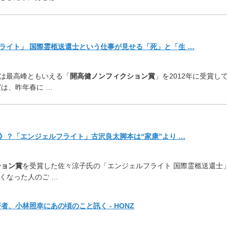
ライト」 国際霊柩送還士という仕事が見せる「死」と「生 …
は最高峰ともいえる「
開高健
ノンフィクション賞
」を2012年に受賞し
は、昨年春に …
》？「エンジェルフライト」
古沢良太脚本は“家康”より …
ション賞
を受賞した佐々涼
子氏の「エンジェルフライト 国際霊柩送還士
くなった人のご …
、小林照幸にあの頃のこと訊く - HONZ