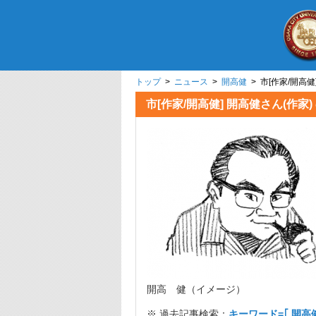
トップ
>
ニュース
>
開高健
> 市[作家/開
市[作家/開高健] 開高健さ
開高 健（イメージ）
※ 過去記事検索：
キーワード=｢ 開高健