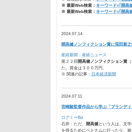
※ 最新Web検索：
キーワード=｢開高
※ 最新Web検索：
キーワード=｢開高
2024.07.14
開高健ノンフィクション賞に窪田新之助
産経新聞：産経ニュース
第２２回
開高健
ノンフィクション賞
（
た。
賞金は３００万円。
※ 関連の記事：
日本経済新聞
2024.07.11
宮崎駿監督作品から学ぶ「ブランディ
ログミーBiz
石井：ただ、
開高健
という人は、
文学
を得るためにベトナムに行ったり、
旅