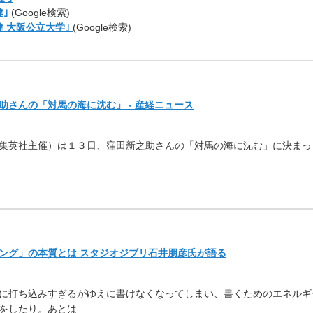
健｣
(Google検索)
健 大阪公立大学｣
(Google検索)
さんの「対馬の海に沈む」 - 産経ニュース
集英社主催）は１３日、
窪田新之助さんの「対馬の海に沈む」に決まっ
ング」の本質とは スタジオジブリ石井朋彦氏が語る
に打ち込みすぎるがゆえに書けなくなってしまい、
書くためのエネルギ
をしたり。あとは …