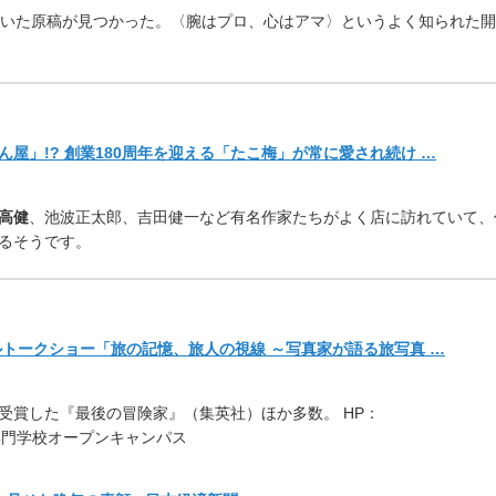
書いた原稿が見つかった。〈
腕はプロ、心はアマ〉というよく知られた開
屋」!? 創業180周年を迎える「たこ梅」が常に愛され続け …
高健
、池波正太郎、
吉田健一など有名作家たちがよく店に訪れていて、
るそうです。
ルトークショー「旅の記憶、旅人の視線 ～写真家が語る旅写真 …
受賞した『最後の冒険家』（
集英社）ほか多数。 HP：
門学校オープンキャンパス