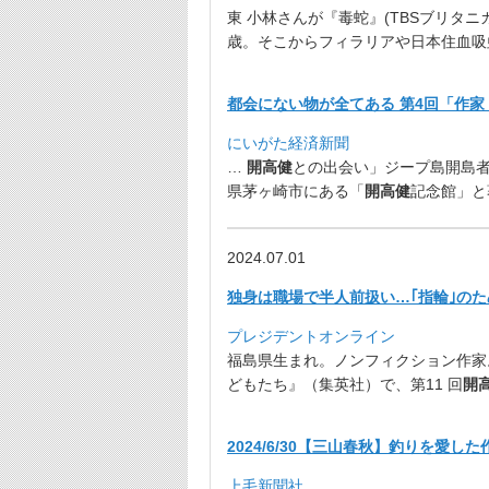
東 小林さんが『毒蛇』(TBSブリタニ
歳。
そこからフィラリアや日本住血吸
都会にない物が全てある 第4回「作
にいがた経済新聞
…
開高健
との出会い」ジープ島開島
県茅ヶ崎市にある「
開高健
記念館」と
2024.07.01
独身は職場で半人前扱い…｢指輪｣のた
プレジデントオンライン
福島県生まれ。ノンフィクション作家
どもたち』（集英社）で、第11 回
開
2024/6/30【三山春秋】釣りを愛し
上毛新聞社