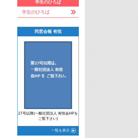
学生のひろば
学生のひろば
同窓会報 有恒
27号以降(一般社団法人 有恒会HPを
ご覧下さい)
一覧
を表示