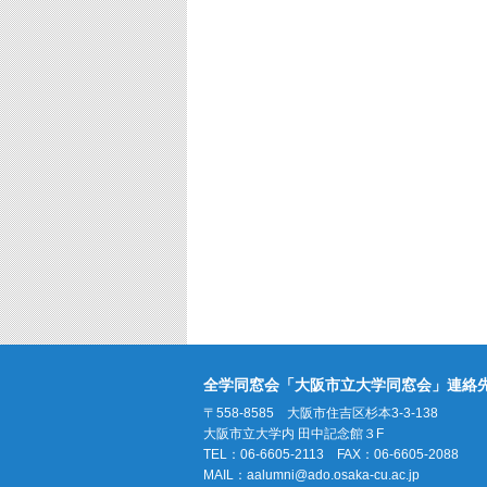
全学同窓会「大阪市立大学同窓会」連絡
〒558-8585 大阪市住吉区杉本3-3-138
大阪市立大学内 田中記念館３F
TEL：06-6605-2113 FAX：06-6605-2088
MAIL：
aalumni@ado.osaka-cu.ac.jp