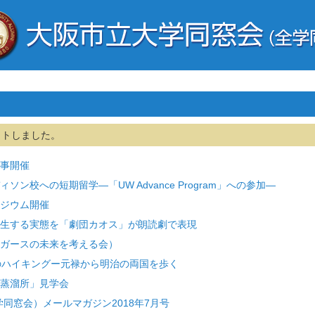
ットしました。
事開催
ン校への短期留学―「UW Advance Program」への参加―
ジウム開催
生する実態を「劇団カオス」が朗読劇で表現
ガースの未来を考える会）
のハイキングー元禄から明治の両国を歩く
蒸溜所」見学会
同窓会）メールマガジン2018年7月号