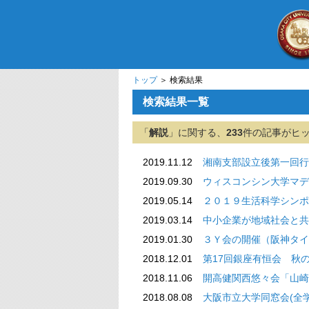
トップ
＞ 検索結果
検索結果一覧
「
解説
」に関する、
233
件の記事がヒ
2019.11.12
湘南支部設立後第一回行
2019.09.30
ウィスコンシン大学マディソ
2019.05.14
２０１９生活科学シンポ
2019.03.14
中小企業が地域社会と共
2019.01.30
３Ｙ会の開催（阪神タイ
2018.12.01
第17回銀座有恒会 秋
2018.11.06
開高健関西悠々会「山崎
2018.08.08
大阪市立大学同窓会(全学