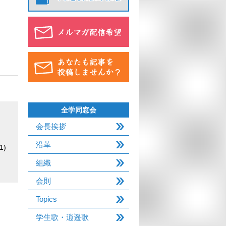
全学同窓会
会長挨拶
沿革
1)
組織
会則
Topics
学生歌・逍遥歌