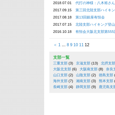
2018.07.01
代打の神様：八木裕さん
2017.09.15
第三回北陸支部ハイキン
2017.08.18
第13回銀座有恒会
2017.07.15
北陸支部ハイキング登山
2016.10.18
有恒会大阪北支部第555
＜
1
…
8
9
10
11
12
支部一覧
三重支部
(3)
京滋支部
(13)
北摂支
大阪北支部
(6)
大阪南支部
(8)
奈良
山口支部
(2)
山陰支部
(2)
徳島支部
海外支部
(7)
湘南支部
(3)
熊本支部
長崎支部
(4)
静岡支部
(9)
鹿児島支