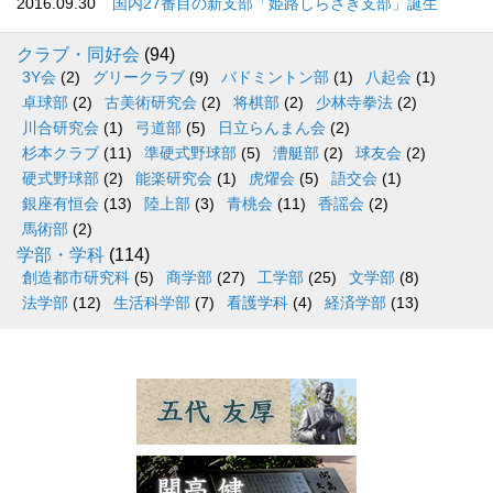
2016.09.30
国内27番目の新支部「姫路しらさぎ支部」誕生
クラブ・同好会
(94)
3Y会
(2)
グリークラブ
(9)
バドミントン部
(1)
八起会
(1)
卓球部
(2)
古美術研究会
(2)
将棋部
(2)
少林寺拳法
(2)
川合研究会
(1)
弓道部
(5)
日立らんまん会
(2)
杉本クラブ
(11)
準硬式野球部
(5)
漕艇部
(2)
球友会
(2)
硬式野球部
(2)
能楽研究会
(1)
虎燿会
(5)
語交会
(1)
銀座有恒会
(13)
陸上部
(3)
青桃会
(11)
香謡会
(2)
馬術部
(2)
学部・学科
(114)
創造都市研究科
(5)
商学部
(27)
工学部
(25)
文学部
(8)
法学部
(12)
生活科学部
(7)
看護学科
(4)
経済学部
(13)