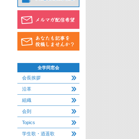
全学同窓会
会長挨拶
沿革
組織
会則
Topics
学生歌・逍遥歌