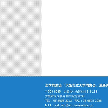
全学同窓会「大阪市立大学同窓会」連絡
〒558-8585 大阪市住吉区杉本3-3-138
大阪市立大学内 田中記念館３F
TEL：06-6605-2113 FAX：06-6605-2088
MAIL：
aalumni@ado.osaka-cu.ac.jp