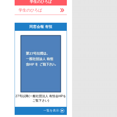
学生のひろば
学生のひろば
同窓会報 有恒
27号以降(一般社団法人 有恒会HPを
ご覧下さい)
一覧
を表示