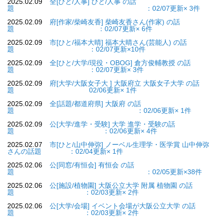
2025.02.09
全[ひと/人事] ひと/人事 の話
題 ：02/07更新× 3件
2025.02.09
府[作家/柴崎友香] 柴崎友香さん(作家) の話
題 ：02/07更新× 6件
2025.02.09
市[ひと/福本大晴] 福本大晴さん(芸能人) の話
題 ：02/07更新×10件
2025.02.09
全[ひと/大学/現役・OBOG] 倉方俊輔教授 の話
題 ：02/07更新× 3件
2025.02.09
府[大学/大阪女子大 ] 大阪府立 大阪女子大学 の話
題 02/06更新× 1件
2025.02.09
全[話題/都道府県] 大阪府 の話
題 ：02/06更新× 1件
2025.02.09
公[大学/進学・受験] 大学 進学・受験の話
題 ：02/06更新× 4件
2025.02.07
市[ひと/山中伸弥] ノーベル生理学・医学賞 山中伸弥
さんの話題 ：02/04更新× 1件
2025.02.06
公[同窓/有恒会] 有恒会 の話
題 ：02/05更新×38件
2025.02.06
公[施設/植物園] 大阪公立大学 附属 植物園 の話
題 ：02/03更新× 2件
2025.02.06
公[大学/会場] イベント会場が大阪公立大学 の話
題 ：02/03更新× 2件