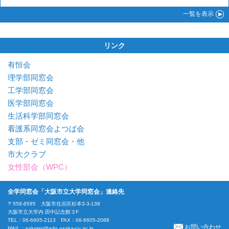
一覧
を表示
リンク
有恒会
理学部同窓会
工学部同窓会
医学部同窓会
生活科学部同窓会
看護系同窓会よつば会
支部・ゼミ同窓会・他
市大クラブ
女性部会（WPC）
全学同窓会「大阪市立大学同窓会」連絡先
〒558-8585 大阪市住吉区杉本3-3-138
大阪市立大学内 田中記念館３F
TEL：06-6605-2113 FAX：06-6605-2088
お問い合わせ
MAIL：
aalumni@ado.osaka-cu.ac.jp