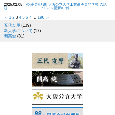
2025.02.05
公[高専/話題] 大阪公立大学工業高等専門学校 の話
題 ：02/02更新× 7件
＜
1
2
3
4
5
6
7
…
190
＞
五代友厚
(139)
新大学について
(17)
開高健
(81)