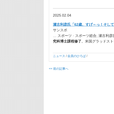
2025.02.04
瀬古利彦氏「62歳、すげ～っ！そして
サンスポ
… スポーツ · スポーツ総合; 瀬古
究科博士課程修了
。米国グラッドスト
ニュース
/
会員のひろば
/
<< 前の記事へ