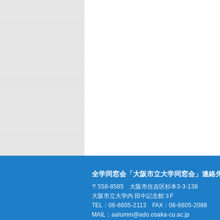
全学同窓会「大阪市立大学同窓会」連絡
〒558-8585 大阪市住吉区杉本3-3-138
大阪市立大学内 田中記念館３F
TEL：06-6605-2113 FAX：06-6605-2088
MAIL：
aalumni@ado.osaka-cu.ac.jp