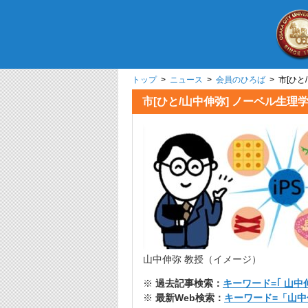
トップ
>
ニュース
>
会員のひろば
> 市[ひ
市[ひと/山中伸弥] ノーベル生
山中伸弥 教授（イメージ）
※
過去記事検索：
キーワード=｢ 山中伸
※
最新Web検索：
キーワード=「山中