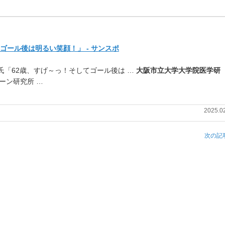
ゴール後は明るい笑顔！」 - サンスポ
利彦氏「62歳、すげ～っ！そしてゴール後は …
大阪市立大学大学院医学研
ーン研究所 …
2025.0
次の記事