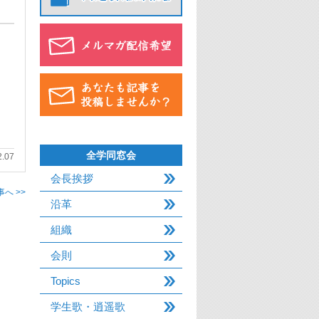
全学同窓会
2.07
会長挨拶
へ >>
沿革
組織
会則
Topics
学生歌・逍遥歌