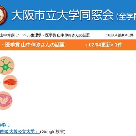
と/山中伸弥] ノーベル生理学・医学賞 山中伸弥さんの話題 ：02/04更新× 1件
理学・医学賞 山中伸弥さんの話題 ：02/04更新× 1件
弥 ｣
伸弥 大阪公立大学」
(Google検索)