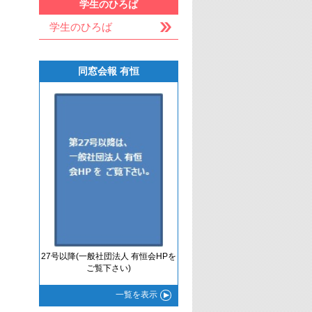
学生のひろば
学生のひろば
同窓会報 有恒
27号以降(一般社団法人 有恒会HPを
ご覧下さい)
一覧
を表示