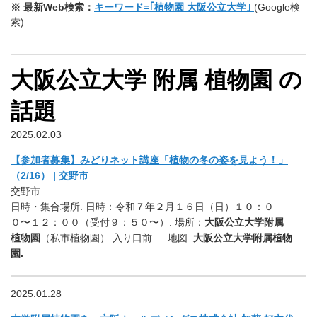
※ 最新Web検索：
キーワード=｢植物園 大阪公立大学｣
(Google検
索)
大阪公立大学 附属 植物園 の
話題
2025.02.03
【参加者募集】みどりネット講座「植物の冬の姿を見よう！」
（2/16） | 交野市
交野市
日時・集合場所. 日時：令和７年２月１６日（日）１０：０
０〜１２：００（受付９：５０〜）. 場所：
大阪公立大学附属
植物園
（私市植物園） 入り口前 … 地図.
大阪公立大学附属植物
園.
2025.01.28