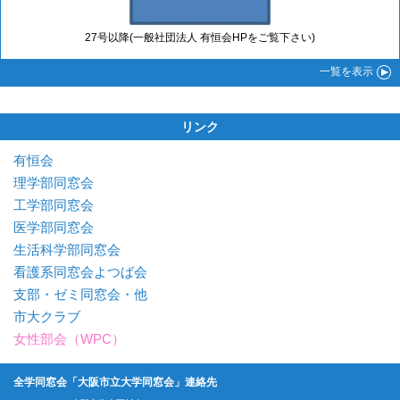
27号以降(一般社団法人 有恒会HPをご覧下さい)
一覧
を表示
リンク
有恒会
理学部同窓会
工学部同窓会
医学部同窓会
生活科学部同窓会
看護系同窓会よつば会
支部・ゼミ同窓会・他
市大クラブ
女性部会（WPC）
全学同窓会「大阪市立大学同窓会」連絡先