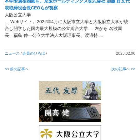
本学附属植物園を、京阪ホールディングス株式会社 加藤 好文代
表取締役会長CEOらが視察
大阪公立大学
… Webサイト。2022年4月に大阪市立大学と大阪府立大学が統
合し開学した国内最大規模の公立総合大学 … 左から 名波園
長、福島 伸一公立大学法人大阪理事長、渡邊特 …
ニュース
/
会員のひろば
/
2025.02.06
<< 前の記事へ
次の記事へ >>