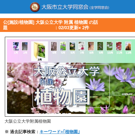
公[施設/植物園] 大阪公立大学 附属 植物園 の話
題 ：02/03更新× 2件
大阪公立大学附属植物園
※ 過去記事検索：
キーワード=｢植物園｣