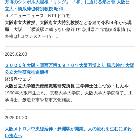
万博のシンボル大屋根「リング」 「和」に通じる形と音 大阪公
立大・橋爪紳也特別教授 昭和 …
ｄメニューニュース - NTTドコモ
大阪市立大教授
、
大阪府立大特別教授
などを経て
令和４年から現
職
。大阪 … ｢横浜駅に頼らない路線｣神奈川県ご当地鉄道事情 代
表格は｢ロマンスカー｣で …
2025.02.03
２０２５年大阪・関西万博１９７０年大阪万博より 橋爪紳也 大阪
公立大学研究推進機構
経済界ウェブ
大阪公立大学観光産業戦略研究所長 工学博士はしづめ・しんや
1960年大阪市生まれ。京都大学大学院、大阪大学大学院修了。工
学博士。創造都市や都市文化施設、 …
2025.01.20
大阪メトロ／中央線延伸・夢洲駅が開業、人の流れを生むにぎわ
い拠点へ