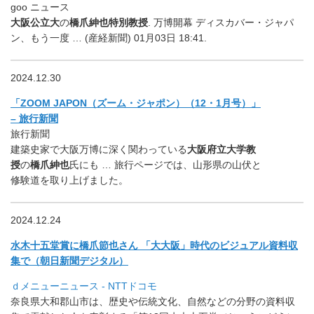
goo ニュース
大阪公立大
の
橋爪紳也特別教授
. 万博開幕 ディスカバー・ジャパ
ン、もう一度 … (産経新聞) 01月03日 18:41.
2024.12.30
「ZOOM JAPON（ズーム・ジャポン）（12・1月号）」
– 旅行新聞
旅行新聞
建築史家で大阪万博に深く関わっている
大阪府立大学教
授
の
橋爪紳也
氏にも … 旅行ページでは、山形県の山伏と
修験道を取り上げました。
2024.12.24
水木十五堂賞に橋爪節也さん 「大大阪」時代のビジュアル資料収
集で（朝日新聞デジタル）
ｄメニューニュース - NTTドコモ
奈良県大和郡山市は、歴史や伝統文化、
自然などの分野の資料収