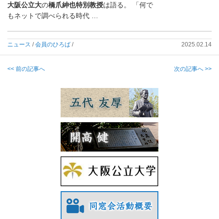
大阪公立大
の
橋爪紳也特別教授
は語る。 「何で
もネットで調べられる時代 …
ニュース
/
会員のひろば
/
2025.02.14
<< 前の記事へ
次の記事へ >>