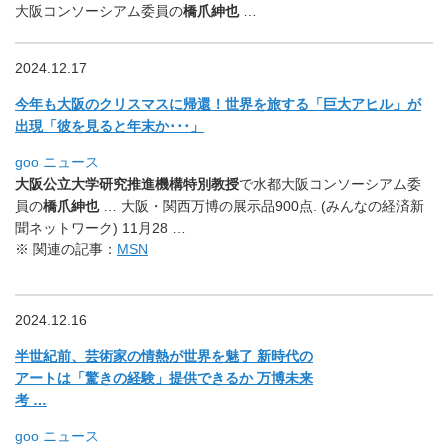
大阪コンソーシアム委員
の
橋爪紳也
…
2024.12.17
今年も大阪のクリスマスに帰還！世界を旅する「巨大アヒル」
が
出現「彼を見ると年末か･･･」
goo ニュース
大阪公立大学研究推進機構特別教授
で水都大阪コンソーシアム委
員
の
橋爪紳也
… 大阪・関西万博の展示品900点. (みんなの経済新
聞ネットワーク) 11月28 …
※ 関連の記事：
MSN
2024.12.16
半世紀前、芸術家の情熱が世界を魅了 新時代の
アートは「驚きの経験」提供できるか 万博未来
考 …
goo ニュース