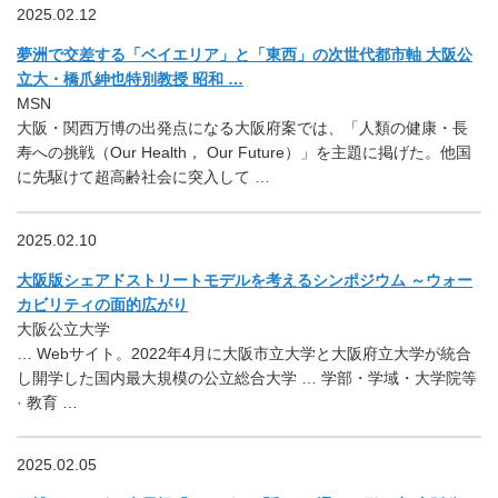
2025.02.12
夢洲で交差する「ベイエリア」と「東西」の次世代都市軸 大阪公
立大・橋爪紳也特別教授 昭和 …
MSN
大阪・関西万博の出発点になる大阪府案では、「人類の健康・長
寿への挑戦（Our Health， Our Future）」を主題に掲げた。他国
に先駆けて超高齢社会に突入して …
2025.02.10
大阪版シェアドストリートモデルを考えるシンポジウム ～ウォー
カビリティの面的広がり
大阪公立大学
… Webサイト。2022年4月に大阪市立大学と大阪府立大学が統合
し開学した国内最大規模の公立総合大学 … 学部・学域・大学院等
· 教育 …
2025.02.05