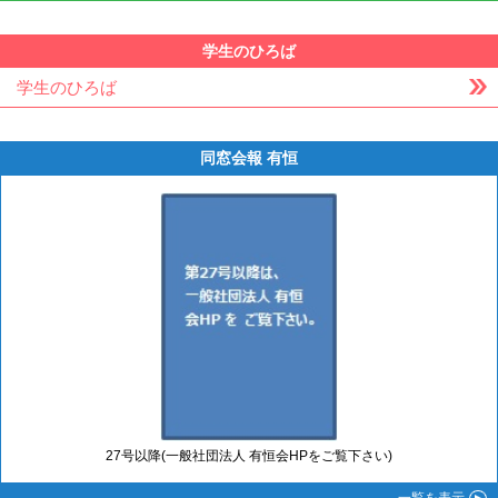
学生のひろば
学生のひろば
同窓会報 有恒
27号以降(一般社団法人 有恒会HPをご覧下さい)
一覧
を表示