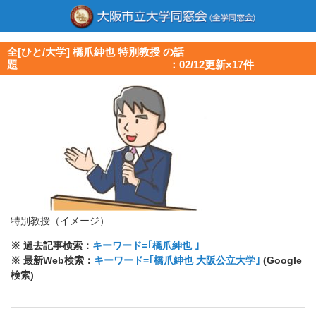
全[ひと/大学] 橋爪紳也 特別教授 の話
題 ：02/12更新×17件
特別教授（イメージ）
※ 過去記事検索：
キーワード=｢橋爪紳也 ｣
※ 最新Web検索：
キーワード=｢橋爪紳也 大阪公立大学｣
(Google
検索)