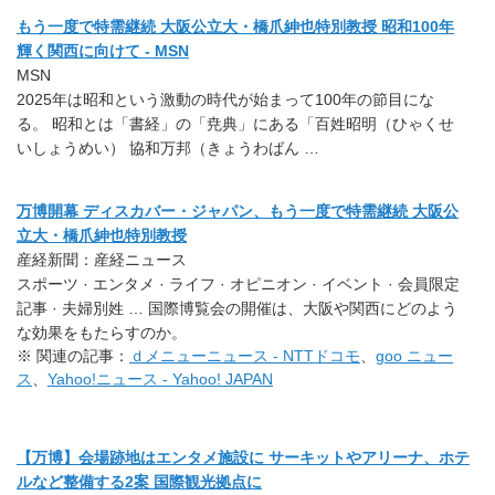
もう一度で特需継続 大阪公立大・橋爪紳也特別教授 昭和100年
輝く関西に向けて - MSN
MSN
2025年は昭和という激動の時代が始まって100年の節目にな
る。 昭和とは「書経」の「尭典」にある「百姓昭明（ひゃくせ
いしょうめい） 協和万邦（きょうわばん …
万博開幕 ディスカバー・ジャパン、もう一度で特需継続 大阪公
立大・橋爪紳也特別教授
産経新聞：産経ニュース
スポーツ · エンタメ · ライフ · オピニオン · イベント · 会員限定
記事 · 夫婦別姓 … 国際博覧会の開催は、大阪や関西にどのよう
な効果をもたらすのか。
※ 関連の記事：
ｄメニューニュース - NTTドコモ
、
goo ニュー
ス
、
Yahoo!ニュース - Yahoo! JAPAN
【万博】会場跡地はエンタメ施設に サーキットやアリーナ、ホテ
ルなど整備する2案 国際観光拠点に