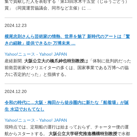
集で貢献した人を表彰する「
第13回水木十五堂（じゅうごどう）
賞」（同賞運営協議会、
同市など主催）に …
2024.12.23
横尾忠則さんら芸術家の情熱、世界を魅了 新時代のアートは「驚
きの経験」提供できるか 万博未来 …
Yahoo!ニュース - Yahoo! JAPAN
産経新聞.
大阪公立大の橋爪紳也特別教授
は「
体制に批判的だった
前衛芸術家やクリエイターの多くは、
国家事業である万博への協
力に否定的だった」と指摘する。
2024.12.20
令和の時代に…大阪・梅田から徒歩圏内に新たな「船着場」が誕
生 水辺でおもてなし
Yahoo!ニュース - Yahoo! JAPAN
現時点では、定期船の運行は始まっておらず、
チャーター便の運
航からスタートする。
大阪公立大学研究推進機構特別教授
で水都