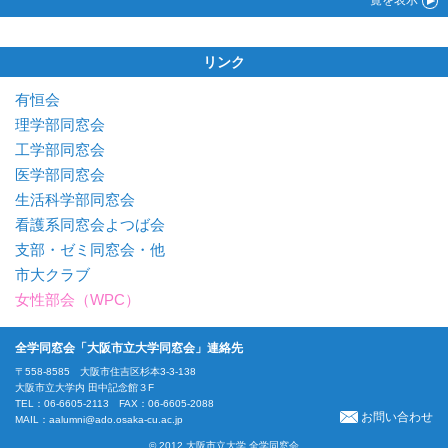
リンク
有恒会
理学部同窓会
工学部同窓会
医学部同窓会
生活科学部同窓会
看護系同窓会よつば会
支部・ゼミ同窓会・他
市大クラブ
女性部会（WPC）
全学同窓会「大阪市立大学同窓会」連絡先
〒558-8585 大阪市住吉区杉本3-3-138
大阪市立大学内 田中記念館３F
TEL：06-6605-2113 FAX：06-6605-2088
お問い合わせ
MAIL：
aalumni@ado.osaka-cu.ac.jp
© 2012 大阪市立大学 全学同窓会