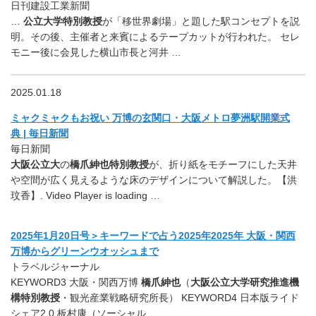
日刊建設工業新聞
…
公立大学特別教授
が「移世界劇場」と題した駅コンセプトを説
明。その後、主催者と来賓によるテープカットが行われた。 セレ
モニー後に会見した横山市長と河井 …
2025.01.18
ミャクミャクもお祝い 万博の玄関口・大阪メトロ夢洲駅開業式
典 | 毎日新聞
毎日新聞
大阪公立大
の
橋爪紳也特別教授
が、折り紙をモチーフにした天井
や空間が広く見えるような床のデザインについて解説した。【洪
玟香】. Video Player is loading …
2025年1月20日号＞キーワードで占う2025年2025年 大阪・関西
万博からグリーンウオッシュまで
トラベルジャーナル
KEYWORD3 大阪・関西万博
橋爪紳也
（
大阪公立大学研究推進機
構特別教授
・観光産業戦略研究所長） KEYWORD4 日本版ライド
シェア2.0 板村康（ソーシャル …