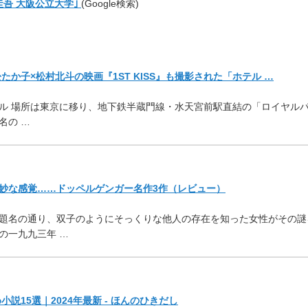
圭吾 大阪公立大学｣
(Google検索)
か子×松村北斗の映画『1ST KISS』も撮影された「ホテル …
ル 場所は東京に移り、地下鉄半蔵門線・水天宮前駅直結の「ロイヤル
名の …
妙な感覚……ドッペルゲンガー名作3作（レビュー）
題名の通り、双子のようにそっくりな他人の存在を知った女性がその謎
の一九九三年 …
説15選｜2024年最新 - ほんのひきだし