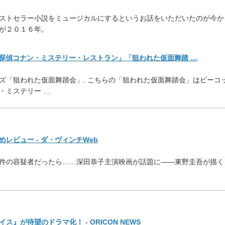
ストセラー小説をミュージカルにするというお話をいただいたのが今か
が２０１６年。
名探偵コナン・ミステリー・レストラン」「狙われた仮面舞踏 …
ズ「狙われた仮面舞踏会」. こちらの「狙われた仮面舞踏会」はピーコ
・ミステリー …
めレビュー - ダ・ヴィンチWeb
件の容疑者だったら……深田恭子主演映画が話題に――東野圭吾が描く
』が待望のドラマ化！ - ORICON NEWS