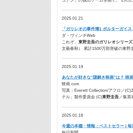
コナン」の脱出ゲームを開く。 23日
2025.01.21
「ガリレオの事件簿1 ポルターガイス
ダ・ヴィンチWeb
これぞ、
東野圭吾のガリレオシリーズ
文藝春秋） 累計1500万部突破の東野
2025.01.19
あなたが好きな“謎解き映画”は？ 映画
映画.com
写真：Everett Collection/ア
テル」製作委員会 (C)
東野圭吾
／集英社
2025.01.18
今週の本棚・情報：ベストセラー | 
毎日新聞