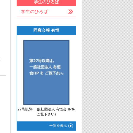
学生のひろば
学生のひろば
同窓会報 有恒
験
27号以降(一般社団法人 有恒会HPを
ご覧下さい)
一覧
を表示