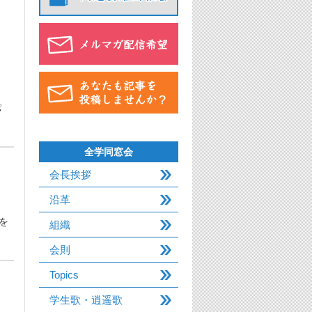
パ
全学同窓会
会長挨拶
沿革
を
組織
会則
Topics
学生歌・逍遥歌