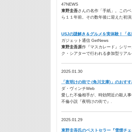
47NEWS
東野圭吾
さんの名作「手紙」。このベ
ら１１年前。その数年後に迎えた初演
USJの謎解き＆グルメを実体験！「
ガジェット通信 GetNews
東野圭吾原
作『マスカレード』シリー
ク・シアターで行われる参加型リアル
2025.01.30
「夜明けの街で (角川文庫)」のおすす
ダ・ヴィンチWeb
愛した不倫相手が、時効間近の殺人事
不倫小説『夜明けの街で』.
2025.01.29
東野圭吾氏のベストセラー『雪煙チェイス