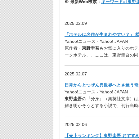
※ 最新Web検索：
キーワード=｢東野
2025.02.09
「ホテルは名作が生まれやすい？」 松た
Yahoo!ニュース - Yahoo! JAPAN
原作者・
東野圭吾
もお気に入りのホテ
ークホテル」。ここは、東野圭吾の同
2025.02.07
日常からとつぜん異世界へとさ迷う奇
Yahoo!ニュース - Yahoo! JAPAN
東野圭吾
の『分身』（集英社文庫）は
解き明かそうとする小説で、刊行当時
2025.02.06
【売上ランキング】東野圭吾 おすすめ小