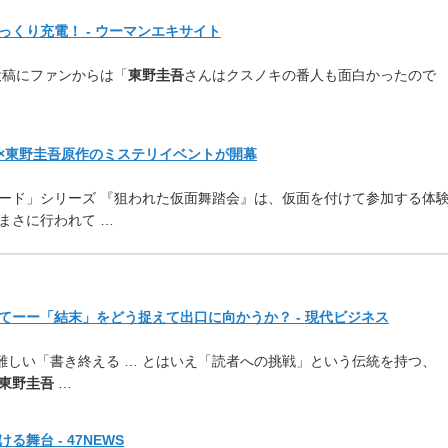
くり充電！ - ウーマンエキサイト
投稿にファンからは「
東野圭吾
さんはクスノキの番人も面白かったので
ス×東野圭吾原作のミステリイベントが開幕
ード」シリーズ 『狙われた仮面舞踏会』は、仮面を付けて参加する体
まさに行われて …
てーー「結末」をどう捉えて出口に向かうか？ - 現代ビジネス
最も難しい「書き終える … とはいえ「読者への挑戦」という伝統を持つ、
東野圭吾
…
舞台 - 47NEWS