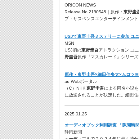
ORICON NEWS
Release No.2190548｜原作・
東野圭
プ・サスペンスエンターテインメント
USJで東野圭吾ミステリーに参加 ユ
MSN
USJ初の
東野圭吾
アトラクション ユ
野圭吾
原作『マスカレード』シリーズ
原作・東野圭吾×細田佳央太×ムロツヨ
au Webポータル
（C）NHK
東野圭吾
による同名小説を
に放送されることが決定した。細田佳
2025.01.25
オーディオブック利用調査 「隙間時間
静岡新聞
オーディブルで２０２４年に最も聴か