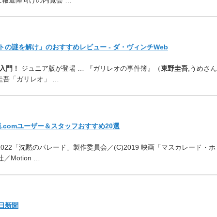
に報道陣向けの内覧会 …
トの謎を解け」のおすすめレビュー - ダ・ヴィンチWeb
入門！
ジュニア版が登場 … 『ガリレオの事件簿』（
東野圭吾
,うめさん
圭吾「ガリレオ」 …
.comユーザー＆スタッフおすすめ20選
フロ／(C)2022「沈黙のパレード」製作委員会／(C)2019 映画「マスカレード・ホ
／Motion …
毎日新聞