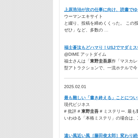
上原浩治が次の仕事に向け、読書でゆっ
ウーマンエキサイト
と綴り、投稿を締めくくった。 この
ぜひ」など、多数の …
福士蒼汰もどハマり！USJでマダミ
@DIME アットダイム
福士さんは「
東野圭吾原
作「マスカレ
型アトラクションで、一流ホテルで今
2025.02.01
最も難しい「書き終える」ことについ
現代ビジネス
# 批評 #
東野圭吾
# ミステリー. 
いわゆる「本格ミステリ」の場合は、
遠い風近い風［藤田俊太郎］変わり続ける