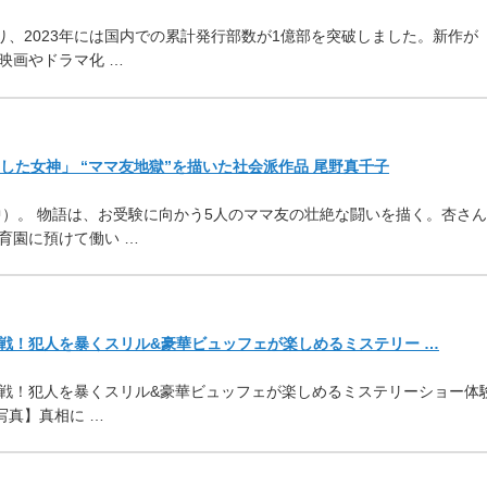
り、2023年には国内での累計発行部数が1億部を突破しました。新作が
映画やドラマ化 …
した女神」 “ママ友地獄”を描いた社会派作品 尾野真千子
）。 物語は、お受験に向かう5人のママ友の壮絶な闘いを描く。杏さん
育園に預けて働い …
戦！犯人を暴くスリル&豪華ビュッフェが楽しめるミステリー …
戦！犯人を暴くスリル&豪華ビュッフェが楽しめるミステリーショー体
【写真】真相に …