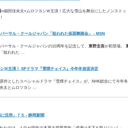
吾
×細田佳央太×ムロツヨシＷ主演！広大な雪山を舞台にしたノンストッ
！
ニバーサル・クールジャパン「狙われた仮面舞踏会」 - MSN
ニバーサル・クールジャパンの10周年を記念して、
東野圭吾
が初登場。
「狙われた …
シＷ主演！ SPドラマ『雪煙チェイス』今年冬放送決定
原作としたスペシャルドラマ『雪煙チェイス』が、NHK総合にて今年冬
央太とムロツヨシ …
に活用」７５ - 静岡新聞
れたのは、１位が同年の本屋大賞受賞作「成瀬は天下を取りにいく」