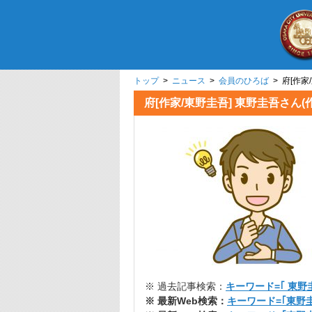
トップ
>
ニュース
>
会員のひろば
> 府[
府[作家/東野圭吾] 東野圭
※ 過去記事検索：
キーワード=｢ 東野圭
※ 最新Web検索：
キーワード=｢東野