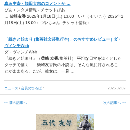
真＆主宰・額田大志のコメントが …
ぴあエンタメ情報 - チケットぴあ
…
柴崎友香
2025年1月18日(土) 13:00：いとうせいこう 2025年1
月18日(土) 18:00：つやちゃん. チケット情報：
「続きと始まり (集英社文芸単行本)」のおすすめレビュー | ダ・
ヴィンチWeb
ダ・ヴィンチWeb
『続きと始まり』（
柴崎 友香
/集英社） 平坦な日常を淡々とした
タッチで描く――柴崎友香氏の小説は、そんな風に評されるこ
とがままある。だが、彼女は、一見 …
ニュース
/
会員のひろば
/
2025.02.09
<< 前の記事へ
次の記事へ >>