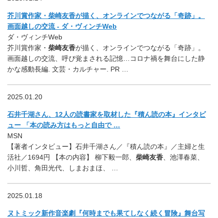
芥川賞作家・柴崎友香が描く、オンラインでつながる「奇跡」。
画面越しの交流 - ダ・ヴィンチWeb
ダ・ヴィンチWeb
芥川賞作家・
柴崎友香
が描く、オンラインでつながる「奇跡」。
画面越しの交流、呼び覚まされる記憶…コロナ禍を舞台にした静
かな感動長編. 文芸・カルチャー. PR …
2025.01.20
石井千湖さん、12人の読書家を取材した『積ん読の本』インタビ
ュー 「本の読み方はもっと自由で …
MSN
【著者インタビュー】石井千湖さん／『積ん読の本』／主婦と生
活社／1694円 【本の内容】 柳下毅一郎、
柴崎友香
、池澤春菜、
小川哲、角田光代、しまおまほ、 …
2025.01.18
ヌトミック新作音楽劇『何時までも果てしなく続く冒険』舞台写