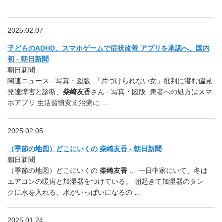
2025.02.07
子どものADHD、スマホゲームで症状改善 アプリを承認へ、国内
初 - 朝日新聞
朝日新聞
関連ニュース · 写真・図版. 「片づけられない女」批判に潜む偏見
発達障害と診断、
柴崎友香
さん · 写真・図版. 患者への処方はスマ
ホアプリ 生活習慣変え治療に …
2025.02.05
（季節の地図）どこにいくの 柴崎友香 - 朝日新聞
朝日新聞
（季節の地図）どこにいくの
柴崎友香
… 一日中家にいて、冬は
エアコンの暖房と加湿器をつけている。 朝起きて加湿器のタン
クに水を入れる。水がいっぱいになるの …
2025.01.24