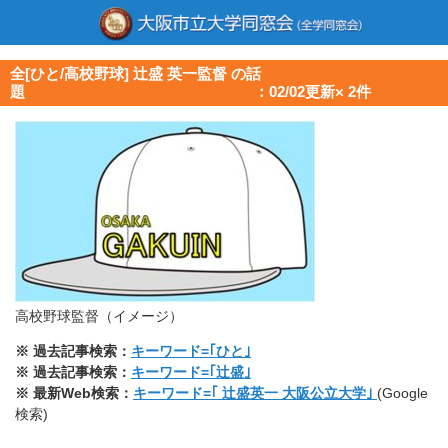
全[ひと/高校野球] 辻盛 英一監督 の話
題 ：02/02更新× 2件
高校野球監督（イメージ）
※ 過去記事検索：
キーワード=｢ひと｣
※ 過去記事検索：
キーワード=｢辻盛｣
※ 最新Web検索：
キーワード=｢ 辻盛英一 大阪公立大学｣
(Google
検索)