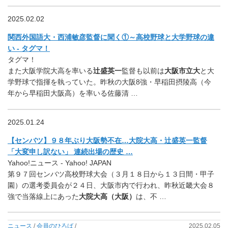
2025.02.02
関西外国語大・西浦敏彦監督に聞く①～高校野球と大学野球の違
い - タグマ！
タグマ！
また大阪学院大高を率いる
辻盛英一
監督も以前は
大阪市立大
と大
学野球で指揮を執っていた。昨秋の大阪8強・早稲田摂陵高（今
年から早稲田大阪高）を率いる佐藤清 …
2025.01.24
【センバツ】９８年ぶり大阪勢不在…大院大高・辻盛英一監督
「大変申し訳ない」 連続出場の歴史 …
Yahoo!ニュース - Yahoo! JAPAN
第９７回センバツ高校野球大会（３月１８日から１３日間・甲子
園）の選考委員会が２４日、大阪市内で行われ、昨秋近畿大会８
強で当落線上にあった
大院大高（大阪）
は、不 …
ニュース
/
会員のひろば
/
2025.02.05