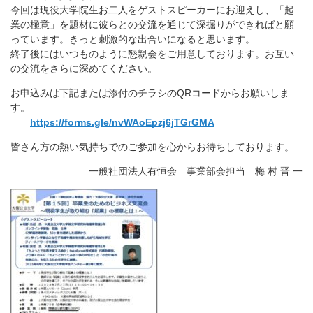
今回は現役大学院生お二人をゲストスピーカーにお迎えし、「起
業の極意」を題材に彼らとの交流を通じて深掘りができればと願
っています。きっと刺激的な出合いになると思います。
終了後にはいつものように懇親会をご用意しております。お互い
の交流をさらに深めてください。
お申込みは下記または添付のチラシのQRコードからお願いしま
す。
https://forms.gle/nvWAoEpzj6jTGrGMA
皆さん方の熱い気持ちでのご参加を心からお待ちしております。
一般社団法人有恒会 事業部会担当 梅 村 晋 一