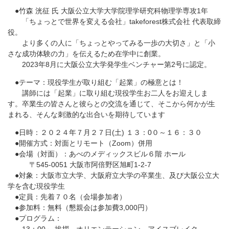
●竹森 洸征 氏 大阪公立大学大学院理学研究科物理学専攻1年
「ちょっとで世界を変える会社」takeforest株式会社 代表取締
役。
より多くの人に「ちょっとやってみる一歩の大切さ」と「小
さな成功体験の力」を伝えるため在学中に創業。
2023年8月に大阪公立大学発学生ベンチャー第2号に認定。
●テーマ：現役学生が取り組む「起業」の極意とは！
講師には「起業」に取り組む現役学生お二人をお迎えしま
す。卒業生の皆さんと彼らとの交流を通じて、そこから何かが生
まれる、そんな刺激的な出合いを期待しています
●日時：２０２４年７月２７日(土) １３：0０～１６：３０
●開催方式：対面とリモート（Zoom）併用
●会場（対面）：あべのメディックスビル６階 ホール
〒545-0051 大阪市阿倍野区旭町1-2-7
●対象：大阪市立大学、大阪府立大学の卒業生、及び大阪公立大
学を含む現役学生
●定員：先着７０名（会場参加者）
●参加料：無料（懇親会は参加費3,000円）
●プログラム：