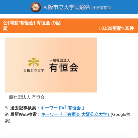
公[同窓/有恒会] 有恒会 の話
題 ：01/29更新×35件
一般社団法人 有恒会
※
過去記事検索：
キーワード=｢ 有恒会 ｣
※ 最新Web検索：
キーワード=｢有恒会 大阪公立大学｣
(Google検
索)