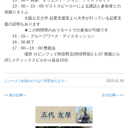
13：00～ 挨拶、オリエンテーション、アイスブレイク
13：30～ 15：00 ゲストスピーカーによる講話と参加者との
深掘りタイム
大阪公立大学 起業支援室より大学が行っている起業支
援の説明もあります
★この時間帯のみリモートでの参加が可能です
15：15～ グループワーク・ディスカッション
16：30 終了
17：00～19：00 懇親会
場所 ロビンフッド阿倍野店(阿倍野筋2-1-37 東陽ビル
2F) メディックスビルから徒歩10分
ニュース
/
会員のひろば
/
同窓会だより
/
2025.01.30
<< 前の記事へ
次の記事へ >>