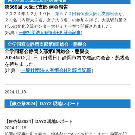
第569回 大阪北支部 例会報告
２０２４年１２月１０日、
第５７０回有恒会大阪北支部例会
が、
２１名（内府大２名、女子大３名）の参加を得て、大阪駅前第２
ビルの文化交流センター大セミナー室で開催されました。
(出典：
一般社団法人有恒会HP 該当記事
）
全学同窓会静岡支部第8回総会・懇親会
全学同窓会静岡支部第8回総会・懇親会
2024年12月1日（日曜日）静岡市内で標記の会合・懇親会
を持ちました。
(出典：
一般社団法人有恒会HP 該当記事
）
2024.11.18
【銀杏祭2024】DAY2 現地レポート
【銀杏祭2024】DAY2 現地レポート
2024.11.18
前回の記事に引き続き、銀杏祭についてお伝えします！前回の記