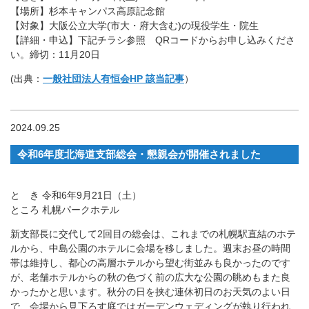
【場所】杉本キャンパス高原記念館
【対象】大阪公立大学(市大・府大含む)の現役学生・院生
【詳細・申込】下記チラシ参照 QRコードからお申し込みくださ
い。締切：11月20日
(出典：
一般社団法人有恒会HP 該当記事
）
2024.09.25
令和6年度北海道支部総会・懇親会が開催されました
と き 令和6年9月21日（土）
ところ 札幌パークホテル
新支部長に交代して2回目の総会は、これまでの札幌駅直結のホテ
ルから、中島公園のホテルに会場を移しました。週末お昼の時間
帯は維持し、都心の高層ホテルから望む街並みも良かったのです
が、老舗ホテルからの秋の色づく前の広大な公園の眺めもまた良
かったかと思います。秋分の日を挟む連休初日のお天気のよい日
で、会場から見下ろす庭ではガーデンウェディングが執り行われ