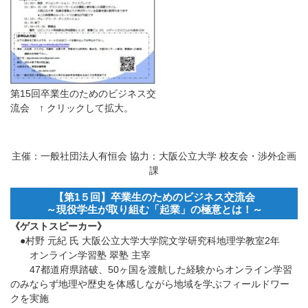
第15回卒業生のためのビジネス交
流会 ↑ クリックして拡大。
主催：一般社団法人有恒会 協力：大阪公立大学 校友会・渉外企画
課
【第1５回】卒業生のためのビジネス交流会
～現役学生が取り組む「起業」の極意とは！～
《ゲストスピーカー》
●村野 元紀 氏 大阪公立大学大学院文学研究科地理学教室2年
オンライン学習塾 翠塾 主宰
47都道府県踏破、50ヶ国を渡航した経験からオンライン学習
のみならず地理や歴史を体感しながら地域を学ぶフィールドワー
クを実施