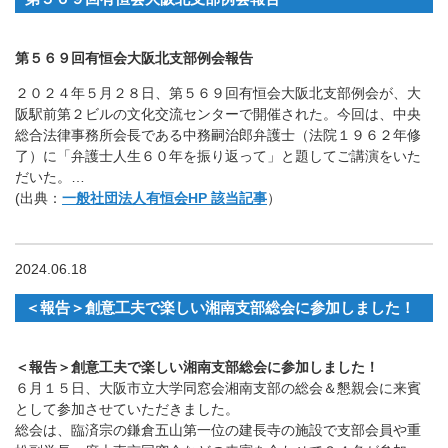
第５６９回有恒会大阪北支部例会報告
２０２４年５月２８日、第５６９回有恒会大阪北支部例会が、大
阪駅前第２ビルの文化交流センターで開催された。今回は、中央
総合法律事務所会長である中務嗣治郎弁護士（法院１９６２年修
了）に「弁護士人生６０年を振り返って」と題してご講演をいた
だいた。…
(出典：
一般社団法人有恒会HP 該当記事
）
2024.06.18
＜報告＞創意工夫で楽しい湘南支部総会に参加しました！
＜報告＞創意工夫で楽しい湘南支部総会に参加しました！
６月１５日、大阪市立大学同窓会湘南支部の総会＆懇親会に来賓
として参加させていただきました。
総会は、臨済宗の鎌倉五山第一位の建長寺の施設で支部会員や重