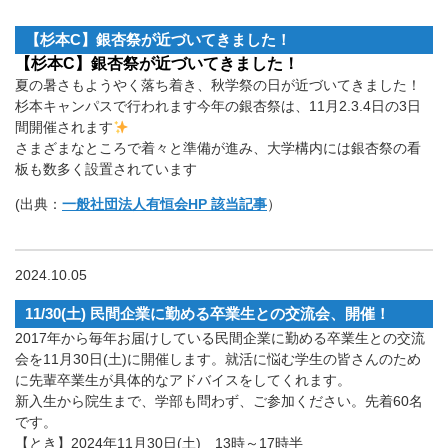
【杉本C】銀杏祭が近づいてきました！
【杉本C】銀杏祭が近づいてきました！
夏の暑さもようやく落ち着き、秋学祭の日が近づいてきました！
杉本キャンパスで行われます今年の銀杏祭は、11月2.3.4日の3日
間開催されます
さまざまなところで着々と準備が進み、大学構内には銀杏祭の看
板も数多く設置されています
(出典：
一般社団法人有恒会HP 該当記事
）
2024.10.05
11/30(土) 民間企業に勤める卒業生との交流会、開催！
2017年から毎年お届けしている民間企業に勤める卒業生との交流
会を11月30日(土)に開催します。就活に悩む学生の皆さんのため
に先輩卒業生が具体的なアドバイスをしてくれます。
新入生から院生まで、学部も問わず、ご参加ください。先着60名
です。
【とき】2024年11月30日(土) 13時～17時半