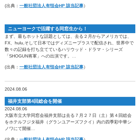
(出典：
一般社団法人有恒会HP 該当記事
）
ニューヨークで活躍する同窓生から！
まず、最もホットな話題としては、去る２月からアメリカでは、
FX、hulu,そして日本ではディズニープラスで配信され、世界中で
数々の記録を打ち立てているハリウッド・ドラマ・シリーズ
「SHOGUN将軍」への出演です。…
(出典：
一般社団法人有恒会HP 該当記事
）
2024.08.06
福井支部第4回総会を開催
2024.08.06
大阪市立大学同窓会福井支部は去る７月２７日（土）第４回総会
をホテルフジタ福井（グランユアーズフクイ）内の四季彩中華シ
ノワにて開催…
(出典：
一般社団法人有恒会HP 該当記事
）