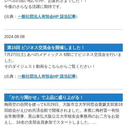
レベルの高い戦いの中、お疲れさまでした！！
今後のさらなる活躍に期待です。
(出典：
一般社団法人有恒会HP 該当記事
）
2024.08.08
第15回 ビジネス交流会を開催しました！
7月27日(土) あべのメディックス 6階にてビジネス交流会を行いま
した。
そのダイジェスト動画をこちらからご覧ください！
(出典：
一般社団法人有恒会HP 該当記事
）
「かたり聞かせ」で上品に盛り上がる！
梅雨空の合間を縫って6月29日、大阪市立大学同窓会愛媛支部第18
回総会がえひめ共済会館で開催されました。来賓に梅村晋一有恒
会常務理事、黒山泰弘大阪公立大学校友会事務局のお二方をお迎
えし、16名の支部会員参加でスタートしました。…