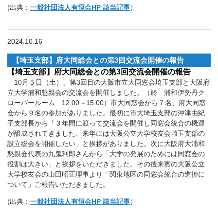
(出典：
一般社団法人有恒会HP 該当記事
）
2024.10.16
【埼玉支部】府大同総会との第3回交流会開催の報告
【埼玉支部】府大同総会との第3回交流会開催の報告
10月５日（土）、第3回目の大阪市立大同窓会埼玉支部と大阪府
立大学浦和懇親会の交流会を開催しました。（於 浦和伊勢丹ク
ローバールーム 12:00～15:00）市大同窓会から７名、府大同窓
会から９名の参加がありました。最初に市大埼玉支部の沖津由紀
子支部長から「３年間に渡って交流会を開催し同窓会統合の機運
が醸成されてきました、来年には大阪公立大学校友会埼玉支部の
設立総会を開催したい」と挨拶がありました。次に大阪府大浦和
懇親会代表の九鬼利郎さんから「大学の発展のためには同窓会の
役割は大きい」と挨拶をいただきました。その後来賓の大阪公立
大学校友会の山田昭正理事より「関東地区の同窓会統合の進捗に
ついて」ご報告いただきました。
(出典：
一般社団法人有恒会HP 該当記事
）