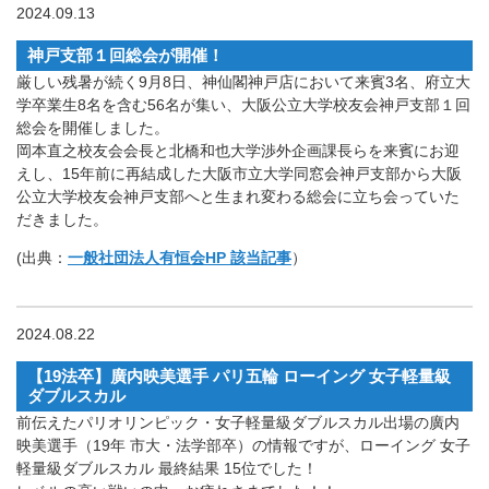
2024.09.13
神戸支部１回総会が開催！
厳しい残暑が続く9月8日、神仙閣神戸店において来賓3名、府立大
学卒業生8名を含む56名が集い、大阪公立大学校友会神戸支部１回
総会を開催しました。
岡本直之校友会会長と北橋和也大学渉外企画課長らを来賓にお迎
えし、15年前に再結成した大阪市立大学同窓会神戸支部から大阪
公立大学校友会神戸支部へと生まれ変わる総会に立ち会っていた
だきました。
(出典：
一般社団法人有恒会HP 該当記事
）
2024.08.22
【19法卒】廣内映美選手 パリ五輪 ローイング 女子軽量級
ダブルスカル
前伝えたパリオリンピック・女子軽量級ダブルスカル出場の廣内
映美選手（19年 市大・法学部卒）の情報ですが、ローイング 女子
軽量級ダブルスカル 最終結果 15位でした！