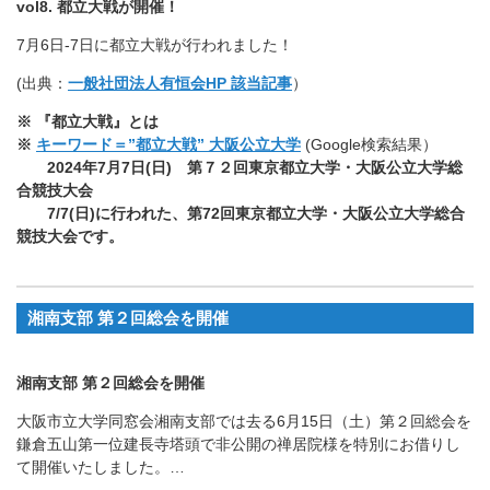
vol8. 都立大戦が開催！
7月6日-7日に都立大戦が行われました！
(出典：
一般社団法人有恒会HP 該当記事
）
※
『都立大戦』とは
※
キーワード＝”都立大戦” 大阪公立大学
(Google検索結果）
2024年7月7日(日) 第７２回東京都立大学・大阪公立大学総
合競技大会
7/7(
日)に行われた、第72回東京都立大学・大阪公立大学総合
競技大会です。
湘南支部 第２回総会を開催
湘南支部 第２回総会を開催
大阪市立大学同窓会湘南支部では去る6月15日（土）第２回総会を
鎌倉五山第一位建長寺塔頭で非公開の禅居院様を特別にお借りし
て開催いたしました。…