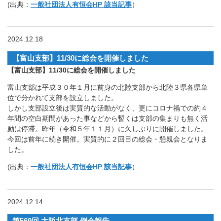
(出典：
一般社団法人有恒会HP 該当記事
）
2024.12.18
【富山支部】11/30に総会を開催しました
【富山支部】11/30に総会を開催しました
富山支部は平成３０年１月に前身の北陸支部から北陸３県各県単
位で分かれて支部を設立しました。
しかし支部設立後は実質的な活動がなく、更にコロナ禍での約４
年間の空白期間があった事などから暫くは支部の集まりも無く活
動は停滞。昨年（令和５年１１月）に久しぶりに開催しました。
今回は前年に続き開催。実質的に２回目の総会・懇親会となりま
した。
(出典：
一般社団法人有恒会HP 該当記事
）
2024.12.14
第569回 大阪北支部 例会報告