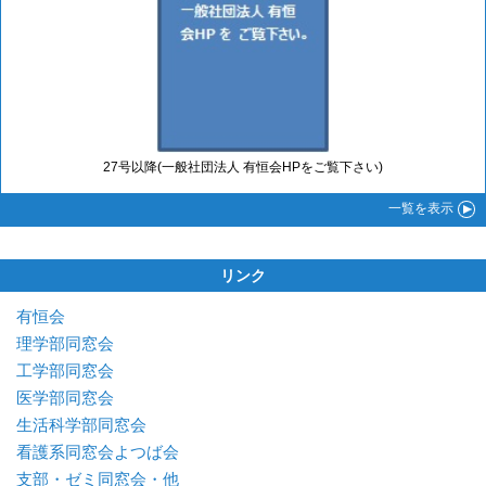
27号以降(一般社団法人 有恒会HPをご覧下さい)
一覧
を表示
リンク
有恒会
理学部同窓会
工学部同窓会
医学部同窓会
生活科学部同窓会
看護系同窓会よつば会
支部・ゼミ同窓会・他