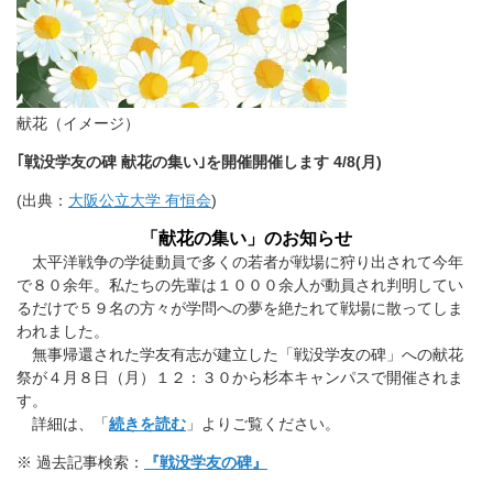
献花（イメージ）
｢戦没学友の碑 献花の集い｣を開催開催します 4/8(月)
(出典：
大阪公立大学 有恒会
)
「献花の集い」のお知らせ
太平洋戦争の学徒動員で多くの若者が戦場に狩り出されて今年
で８０余年。私たちの先輩は１０００余人が動員され判明してい
るだけで５９名の方々が学問への夢を絶たれて戦場に散ってしま
われました。
無事帰還された学友有志が建立した「戦没学友の碑」への献花
祭が４月８日（月）１２：３０から杉本キャンパスで開催されま
す。
詳細は、「
続きを読む
」よりご覧ください。
※ 過去記事検索：
『戦没学友の碑』