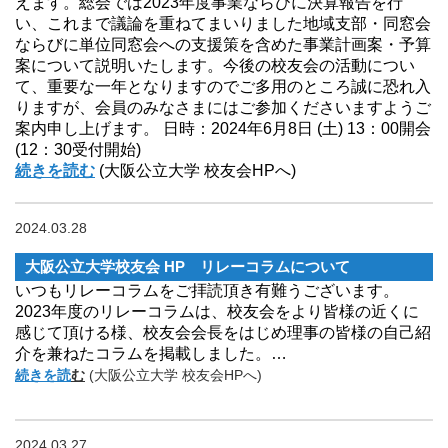
えます。総会では2023年度事業ならびに決算報告を行
い、これまで議論を重ねてまいりました地域支部・同窓会
ならびに単位同窓会への支援策を含めた事業計画案・予算
案について説明いたします。今後の校友会の活動につい
て、重要な一年となりますのでご多用のところ誠に恐れ入
りますが、会員のみなさまにはご参加くださいますようご
案内申し上げます。 日時：2024年6月8日 (土) 13：00開会
(12：30受付開始)
続きを読む
(大阪公立大学 校友会HPへ)
2024.03.28
大阪公立大学校友会 HP リレーコラムについて
いつもリレーコラムをご拝読頂き有難うございます。
2023年度のリレーコラムは、校友会をより皆様の近くに
感じて頂ける様、校友会会長をはじめ理事の皆様の自己紹
介を兼ねたコラムを掲載しました。…
続きを読
む
(大阪公立大学 校友会HPへ)
2024.03.27