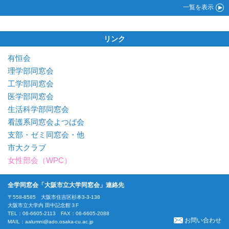
一覧
を表示
リンク
有恒会
理学部同窓会
工学部同窓会
医学部同窓会
生活科学部同窓会
看護系同窓会よつば会
支部・ゼミ同窓会・他
市大クラブ
女性部会（WPC）
全学同窓会「大阪市立大学同窓会」連絡先
〒558-8585 大阪市住吉区杉本3-3-138
大阪市立大学内 田中記念館３F
TEL：06-6605-2113 FAX：06-6605-2088
お問い合わせ
MAIL：
aalumni@ado.osaka-cu.ac.jp