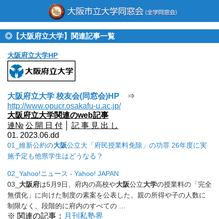
◎【大阪府立大学】関連記事一覧
大阪府立大学HP
大阪府立大学 校友会(同窓会)HP
⇒
http://www.opucr.osakafu-u.ac.jp/
大阪府立大学関連のweb記事
連№
公 開 日 付
│
記 事 見 出 し
01. 2023.06.dd
01_維新公約の
大阪
公立大「府民授業料免除」の功罪 26年度に実
施予定も他県学生はどうなる？
02_Yahoo!ニュース - Yahoo! JAPAN
03_
大阪府
は5月9日、府内の高校や
大阪
公立
大学
の授業料の「
完全
無償化」に向けた制度の素案を公表した。
親の所得や子の人数に
制限なく、段階的に府内のすべての …
※ 関連の記事：
月刊私塾界