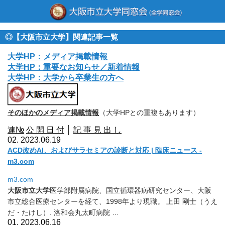
◎【大阪市立大学】関連記事一覧
大学HP：メディア掲載情報
大学HP：重要なお知らせ／新着情報
大学HP：大学から卒業生の方へ
そのほかのメディア掲載情報
（大学HPとの重複もあります）
連№
公 開 日 付
│
記 事 見 出 し
02. 2023.06.19
ACD改めAI、およびサラセミアの診断と対応 | 臨床ニュース -
m3.com
m3.com
大阪市立大学
医学部附属病院、国立循環器病研究センター、
大阪
市立総合医療センターを経て、1998年より現職。 上田 剛士（うえ
だ・たけし）. 洛和会丸太町病院 …
01. 2023.06.16