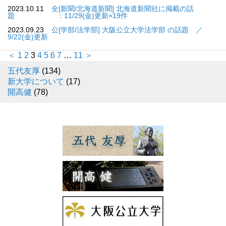
2023.10.11
全[新聞/北海道新聞] 北海道新聞社に掲載の話
題 ：11/29(金)更新×19件
2023.09.23
公[学部/法学部] 大阪公立大学法学部 の話題 ／
9/22(金)更新
＜
1
2
3
4
5
6
7
…
11
＞
五代友厚
(134)
新大学について
(17)
開高健
(78)