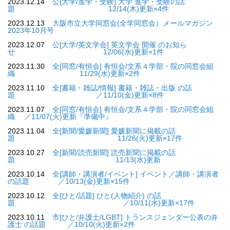
2023.12.14
公[大学/進学・受験] 大学 進学・受験の話
題 12/14(木)更新×4件
2023.12.13
大阪市立大学同窓会(全学同窓会）メールマガジン
2023年10月号
2023.12.07
公[大学/英文学会] 英文学会 開催 のお知ら
せ 12/06(水)更新×1件
2023.11.30
全[同窓/有恒会] 有恒会/文系４学部・院の同窓会組
織 11/29(水)更新×2件
2023.11.10
全[書籍・雑誌/情報] 書籍・雑誌・出版 の話
題 ／11/10(金)更新×8件
2023.11.07
全[同窓/有恒会] 有恒会/文系４学部・院の同窓会組
織 ／11/07(火)更新『準備中』
2023.11.04
全[新聞/愛媛新聞] 愛媛新聞に掲載の話
題 11/26(火)更新×17件
2023.10.27
全[新聞/読売新聞] 読売新聞に掲載の話
題 11/13(水)更新
2023.10.14
全[講師・講演者/イベント] イベント／講師・講演者
の話題 ／10/13(金)更新×15件
2023.10.12
全[ひと/話題] ひと(人物紹介) の話
題 ／10/11(水)更新×17件
2023.10.11
市[ひと/弁護士/LGBT] トランスジェンダー公表の弁
護士 の話題 ／10/10(火)更新×2件