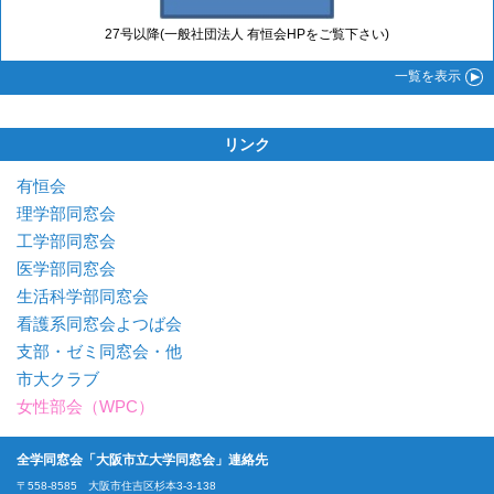
27号以降(一般社団法人 有恒会HPをご覧下さい)
一覧
を表示
リンク
有恒会
理学部同窓会
工学部同窓会
医学部同窓会
生活科学部同窓会
看護系同窓会よつば会
支部・ゼミ同窓会・他
市大クラブ
女性部会（WPC）
全学同窓会「大阪市立大学同窓会」連絡先
〒558-8585 大阪市住吉区杉本3-3-138