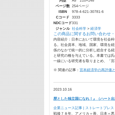
判型
A5 210×148
ページ数
254ページ
ISBN
978-4-621-30781-6
Cコード
3333
NDCコード
331
ジャンル
社会科学
>
経済学
この商品に関するお問い合わせ・
内容紹介：日本において環境を社会科
る。社会資本、地域、国家、環境を経
係のなかで統一的に分析し総合する経
と研究の種を与えている。本書では氏
一線にいる研究者を取りまとめ、「宮
※ 関連の記事：
宮本経済学の再評価
2023.10.16
歴とした独立国になれ！』（ハート出版
企業ニュース記事 | ストレートプレス：S
戦後７８年、アメリカ＝善、日本＝悪