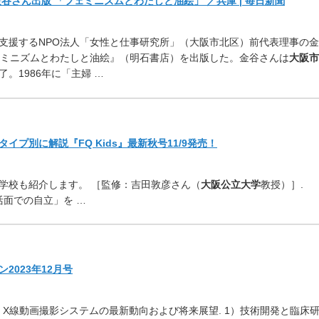
谷さん出版 「フェミニズムとわたしと油絵」 ／兵庫 | 毎日新聞
支援するNPO法人「
女性と仕事研究所」（大阪市北区）前代表理事の金
ェミニズムとわたしと油絵』（明石書店）を出版した。金谷さんは
大阪市
了。
1986年に「主婦 …
プ別に解説『FQ Kids』最新秋号11/9発売！
学校も紹介します。 ［監修：吉田敦彦さん（
大阪公立大学
教授）］.
生活面での自立」を …
2023年12月号
4．X線動画撮影システムの最新動向および将来展望. 1）技術開発と臨床