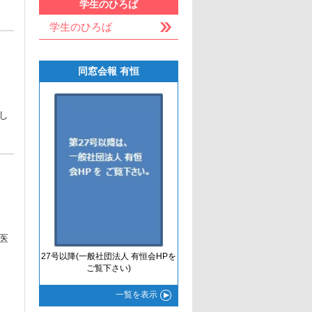
学生のひろば
学生のひろば
同窓会報 有恒
し
医
27号以降(一般社団法人 有恒会HPを
ご覧下さい)
一覧
を表示