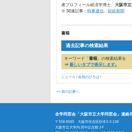
者プロフィール経済学博士、
大阪市立
※ 関連記事：
時事通信
、
財経新聞
書籍
過去記事の検索結果
キーワード「
書籍
」の検索結果を
⇒
新しいタブで表示します｡
ニュース
/
会員のひろば
/
<< 前の記事へ
全学同窓会「大阪市立大学同窓会」連絡
〒558-8585 大阪市住吉区杉本3-3-138
大阪市立大学内 田中記念館３F