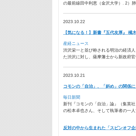
の最前線田中利恵（金沢大学）. 2）
2023.10.22
【気になる！】新書『五代友厚』 橘木
産経ニュース
渋沢栄一と並び称される明治の経済人
た渋沢に対し、
薩摩藩士から新政府官
2023.10.21
コモンの「自治」、「斜め」の関係にカ
毎日新聞
新刊『コモンの「自治」論』（集英社
の松本卓也さん、
そして執筆者の一人
反対の中から生まれた「スピンオフ企業」の