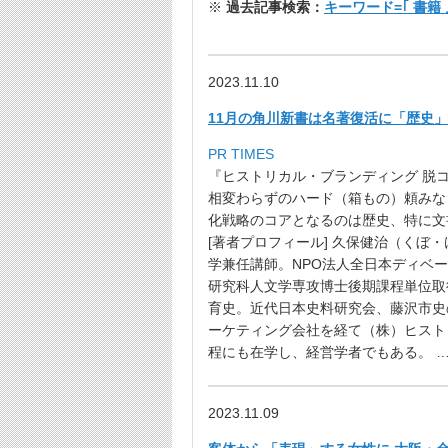
※
過去記事検索：
キーワード=｢ 書籍
2023.11.10
11月の角川新書は名著復活に「歴史
PR TIMES
『ヒストリカル・ブランディング 脱
相変わらずのハード（箱もの）頼みな
化戦略のコアとなるのは歴史、特に文
[著者プロフィール] 久保健治（く
学兼任講師。NPO法人全日本ディベ
研究科人文学専攻博士後期課程単位取
育史。近代日本史料研究会、藤沢市史
ーケティング会社を経て（株）ヒスト
程にも在学し、経営学者でもある。
2023.11.09