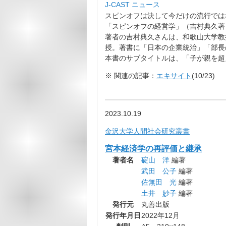
J-CAST ニュース
スピンオフは決して今だけの流行では
「スピンオフの経営学」（吉村典久著
著者の吉村典久さんは、和歌山大学教
授。著書に「日本の企業統治」「部長
本書のサブタイトルは、「子が親を超
※ 関連の記事：
エキサイト
(10/23)
2023.10.19
金沢大学人間社会研究叢書
宮本経済学の再評価と継承
著者名
碇山 洋
編著
武田 公子
編著
佐無田 光
編著
土井 妙子
編著
発行元
丸善出版
発行年月日
2022年12月