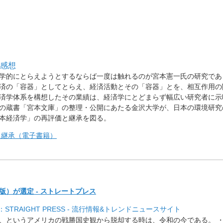
感想
学的にとらえようとするならば一度は触れるのが宮本憲一氏の研究であ
済の「容器」としてとらえ、経済活動とその「容器」とを、相互作用の
済学体系を構想したその業績は、経済学にとどまらず幅広い研究者に示
の蔵書「宮本文庫」の整理・公開にあたる金沢大学が、日本の環境研究
本経済学」の再評価と継承を図る。
と継承（電子書籍）
）が選定 - ストレートプレス
TRAIGHT PRESS - 流行情報&トレンドニュースサイト
、
というアメリカの戦勝国史観から脱却する時は、令和の今である。 