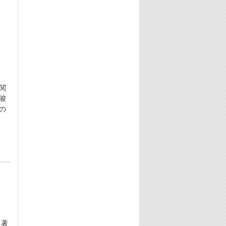
関
唆
の
・著