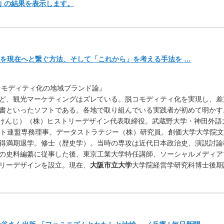
 ｣ の結果を表示します。
」を現在へと繋ぐ方法、
そして「これから」を考える手法を …
コモディティ化の地域ブランド論』
ど、観光マーケティングはズレている。脱コモディティ化を実現し、差
書といったソフトである。各地で取り組んでいる実践者が初めて明かす
ぼ・けんじ）（株）ヒストリーデザイン代表取締役。武蔵野大学・神田外語
ート連盟専務理事。データストラテジー（株）研究員。創価大学大学院
得満期退学。修士（歴史学）。当時の専攻は近代日本政治史、演説討論
の史料編纂に従事した後、東京工業大学特任講師、ソーシャルメディア
リーデザインを設立。現在、
大阪市立大学
大学院経営学研究科博士後期
…