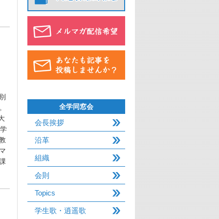
別
全学同窓会
。
大
会長挨拶
文学
沿革
教
マ
組織
課
会則
Topics
学生歌・逍遥歌