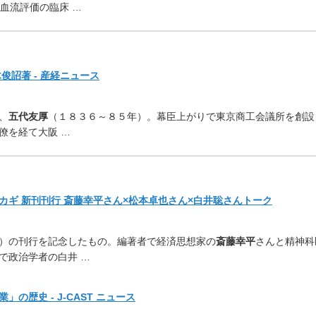
肺血流評価の臨床 …
俊詔著 - 産経ニュース
、
五代友厚
（１８３６～
８５年）。幕臣上がりで東京商工会議所を創設
僚を経て大阪 …
ギ 新刊刊行 斎藤幸平さん×松本卓也さん×白井聡さんトーク
）の刊行を記念したもの。
編著者で経済思想家の
斎藤幸平
さんと精神科
で政治学者の白井 …
歴史 - J-CAST ニュース