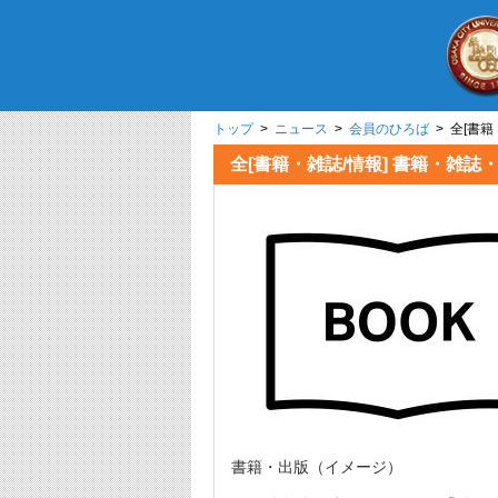
トップ
>
ニュース
>
会員のひろば
> 全[
全[書籍・雑誌/情報] 書籍
書籍・出版（イメージ）