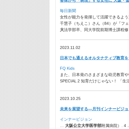
客体から「表現」する女性に 大阪・金
毎日新聞
女性が能力を発揮して活躍できるよう
千慧子（ちえこ）さん（84）が『フ
大
法学部卒、同大学院前期博士課程修
2023.11.02
日本でも通えるオルタナティブ教育をタイ
FQ Kids
また、日本発のさまざまな幼児教育や
SPECIAL 2 知育だけじゃない！ 「
2023.10.25
未来を展望する—月刊インナービジョン
インナービジョン
…
大阪公立大学医学部
附属病院）. 