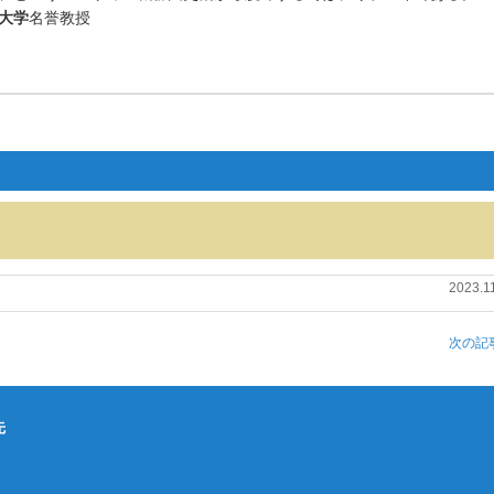
大学
名誉教授
2023.1
次の記事
先