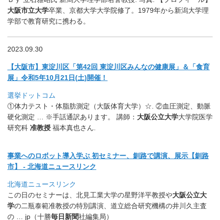
大阪市立大学
卒業、京都大学大学院修了。
1979年から新潟大学理
学部で教育研究に携わる。
2023.09.30
【大阪市】東淀川区「第42回 東淀川区みんなの健康展」＆「食育
展」令和5年10月21日(
土)開催！
選挙ドットコム
①体力テスト・体脂肪測定（大阪体育大学）☆. ②血圧測定、動脈
硬化測定 … ※手話通訳あります。 講師：
大阪公立大学
大学院医学
研究科
准教授
福本真也さん.
事業へのロボット導入学ぶ 初セミナー、釧路で講演、展示【釧路
市】 - 北海道ニュースリンク
北海道ニュースリンク
この日のセミナーは、北見工業大学の星野洋平教授や
大阪公立大
学
の二瓶泰範准教授の特別講演、道立総合研究機構の井川久主査
の … jp（十勝
毎日新聞
社編集局）