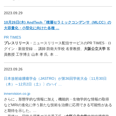
2023.09.29
10月26日(木) AndTech「積層セラミックコンデンサ（MLCC）の
大容量化・小型化に向けた各種 …
PR TIMES
プレスリリース
・ニュースリリース配信サービスのPR TIMES · ロ
グイン · 新規登録 … 講師 防衛大学校 名誉教授、
大阪公立大学
客
員教授 工学博士 山本 孝 氏. 本 …
2023.09.26
日本放射線腫瘍学会（JASTRO）が第36回学術大会〔
11月30日
（木）～12月2日（土）〕のハイ …
innervision.co.jp
さらに，形態学的な情報に加え，機能的・
生物学的な情報の取得
などMRIの進化に伴う新たな技術を治療に
応用できる可能性がある
と期待を示した。…