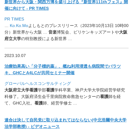
新世界から大阪・関西万博を盛り上げる『
新世界111thフェス』開
催に向けて - PR TIMES
PR TIMES
…
Ko.Ko.Mo
よしもとのプレスリリース（
2023年10月13日 10時00
分）新世界から大阪 …
音楽
博覧会、ビリケンキッズアートや
大阪
府立大学
の特別教授によ
る新世界 …
2023.10.07
治療効果高い「分子標的薬」、概ね利用浸透も病院間でバラツ
キ、
GHCとA4LCが共同セミナー開催
グローバルヘルスコンサルティング
大阪府立大学看護
学部
看護
学科卒業、
神戸大学大学院経営学研究
科修了。
大阪府済生会千里病院救命救急センターの
看護
師を経
て、
GHC入社。
看護
師、経営学修士 …
連合は決して自民党に取り込まれてはならない(中北浩爾中央大学
法学部教授) - ビデオニュース