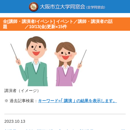
全[講師・講演者/イベント] イベント／講師・講演者の話
題 ／10/13(金)更新×15件
講演者（イメージ）
※ 過去記事検索：
キーワード=｢ 講演 ｣ の結果を表示します。
2023.10.13