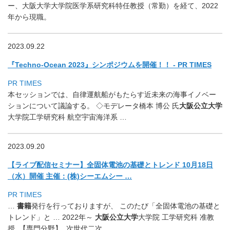
ー、大阪大学大学院医学系研究科特任教授（常勤）を経て、2022
年から現職。
2023.09.22
『Techno-Ocean 2023』シンポジウムを開催！！ - PR TIMES
PR TIMES
本セッションでは、
自律運航船がもたらす近未来の海事イノベー
ションについて議論す
る。 ◇モデレータ橋本 博公 氏
大阪公立大学
大学院工学研究科 航空宇宙海洋系 …
2023.09.20
【ライブ配信セミナー】全固体電池の基礎とトレンド 10月18日
（水）開催 主催：(株)シーエムシー …
PR TIMES
…
書籍
発行を行っておりますが、 このたび「全固体電池の基礎と
トレンド」と … 2022年～
大阪公立大学
大学院 工学研究科 准教
授. 【専門分野】. 次世代二次 …