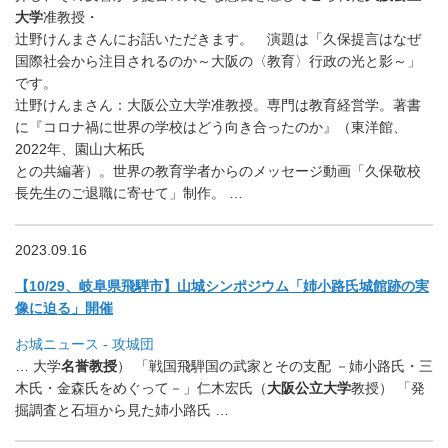
大学
准教
授・
辻野けんまさんにお話いただきます。 演題は「久保提言はなぜ
国際社会から注目されるのか～大阪の〈教育〉行政の光と影～」
です。
辻野けんまさん：大阪公立大学准教授。専門は教育経営学。著書
に『コロナ禍に世界の学校はどう向き合ったのか』（東洋館、
2022年、園山大柘氏
との共編著）。世界の教育学者からのメッセージ動画「久保敬校
長先生のご退職に寄せて」制作。 …
2023.09.16
【10/29、岐阜県飛騨市】山城シンポジウム「
姉小路氏城館跡の実
像に迫る」開催
お城ニュース - 攻城団
… 大学
名誉教授
） 「戦国飛騨国の武家とその支配 －姉小路氏・三
木氏・金森氏をめぐって－」仁木宏氏（
大阪公立大
学
教授） 「発
掘調査と石垣から見た姉小路氏 …