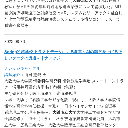
…最後に，同学会理事の澁谷景子氏（
大阪公立大学
放射線腫瘍学
教室）がMR画像誘導即時適応放射線治療について講演した。MR
画像誘導即時適応放射線治療はMRシステムとリニアックを融合し
た次世代型高精度放射線治療システムで，多様なコントラストで
腫瘍や臓器を…
2023.09.23
SpringX 超学校 トラストデータによる変革～
AIの精度を上げる正
しいデータの流通～｜ナレッジ …
ナレッジキャピタル
講師紹介：
山田 憲嗣 氏
大阪大学大学院 情報科学研究科 情報数理学専攻 スマートコントラ
クト活用共同研究講座 特任教授（常勤）
主な研究分野は医工情報学、光情報処理。
世界に先駆けて看護工学分野を創設。現在は、大阪大学大学院情
報科学研究科特任教授（常勤）、日本バイオデザイン学会理事、
看護理工学会理事を兼任。
大阪市立大学
大学院工学研究科後期博
士課程修了。博士（工学）。
科学技術振興事業団研究員、広島市
立大学、広島工業大学、大阪大学臨床医工融合研究教育センタ