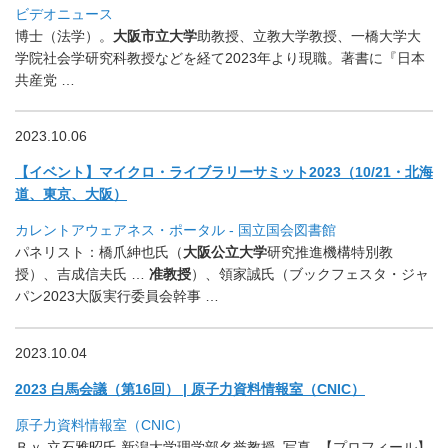
ビデオニュース
博士（法学）。
大阪市立大学
助教授、立教大学教授、
一橋大学大
学院社会学研究科教授などを経て2023年より現職。
著書に『日本
共産党 …
2023.10.06
【イベント】マイクロ・ライブラリーサミット2023（10/
21・北海
道、東京、大阪）
カレントアウェアネス・ポータル - 国立国会図書館
パネリスト：橋爪紳也氏（
大阪公立大学
研究推進機構特別教
授）、
吉成信夫氏 …
准教授
）、領家誠氏（ブックフェスタ・
ジャ
パン2023大阪実行委員会幹事 …
2023.10.04
2023 白馬会議（第16回） | 原子力資料情報室（CNIC）
原子力資料情報室（CNIC）
Ｂｙ 立石雅昭氏 新潟大学理学部名誉教授. 写真. 【プロフィール】