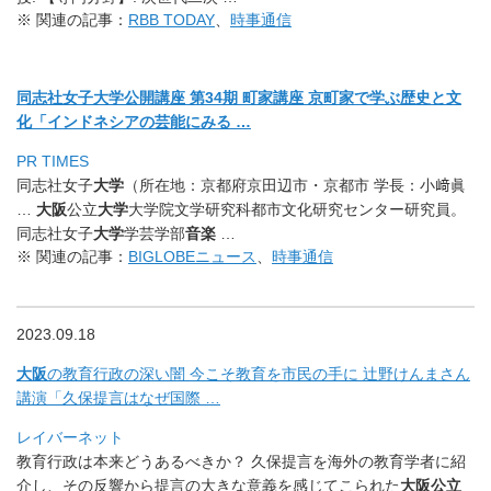
※ 関連の記事：
RBB TODAY
、
時事通信
同志社女子大学公開講座 第34期 町家講座 京町家で学ぶ歴史と文
化「インドネシアの芸能にみる …
PR TIMES
同志社女子
大学
（所在地：京都府京田辺市・京都市 学長：小﨑眞
…
大阪
公立
大学
大学院文学研究科都市文化研究センター研究員。
同志社女子
大学
学芸学部
音楽
…
※ 関連の記事：
BIGLOBEニュース
、
時事通信
2023.09.18
大阪
の教育行政の深い闇 今こそ教育を市民の手に 辻野けんまさん
講演「久保提言はなぜ国際 …
レイバーネット
教育行政は本来どうあるべきか？ 久保提言を海外の教育学者に紹
介し、
その反響から提言の大きな意義を感じてこられた
大阪公立