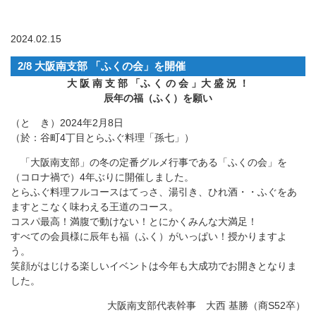
2024.02.15
2/8 大阪南支部 「ふくの会」を開催
大 阪 南 支 部 「ふ く の 会 」大 盛 況 ！
辰年の福（ふく）を願い
（と き）2024年2月8日
（於：谷町4丁目とらふぐ料理「孫七」）
「大阪南支部」の冬の定番グルメ行事である「ふくの会」を
（コロナ禍で）4年ぶりに開催しました。
とらふぐ料理フルコースはてっさ、湯引き、ひれ酒・・ふぐをあ
ますとこなく味わえる王道のコース。
コスパ最高！満腹で動けない！とにかくみんな大満足！
すべての会員様に辰年も福（ふく）がいっぱい！授かりますよ
う。
笑顔がはじける楽しいイベントは今年も大成功でお開きとなりま
した。
大阪南支部代表幹事 大西 基勝（商S52卒）