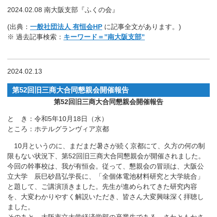
2024.02.08 南大阪支部『ふくの会』
(出典：
一般社団法人 有恒会HP
に記事全文があります。)
※ 過去記事検索：
キーワード＝”南大阪支部”
2024.02.13
第52回旧三商大合同懇親会開催報告
第52回旧三商大合同懇親会開催報告
と き：令和5年10月18日（水）
ところ：ホテルグランヴィア京都
10月というのに、まだまだ暑さが続く京都にて、久方の何の制
限もない状況下、第52回旧三商大合同懇親会が開催されました。
今回の幹事校は、我が有恒会。従って、懇親会の冒頭は、大阪公
立大学 辰巳砂昌弘学長に、「全個体電池材料研究と大学統合」
と題して、ご講演頂きました。先生が進められてきた研究内容
を、大変わかりやすく解説いただき、皆さん大変興味深く拝聴し
ました。
そのあと、大阪市立大学経済学部の卒業生である、さわともかさ