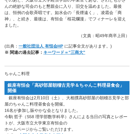
んの絶妙な司会のもと懇親会に入り、旧交を温めました。最後
は、恒例の会歌斉唱です。如水会の「長煙遠く」、凌霜会「商
神」、と続き、最後は、有恒会「桜花爛漫」でフィナーレを迎え
ました。
（文責：昭49年商卒上田）
(出典：
一般社団法人 有恒会HP
に記事全文があります。)
※ 関連の過去記事：
キーワード＝”三商大”
ちゃんこ料理
銀座有恒会「高砂部屋朝稽古見学＆ちゃんこ料理昼食会」
開催
銀座有恒会は2月10日（土）、大相撲高砂部屋の朝稽古見学と部
屋のちゃんこ料理昼食会を開催。
16名が参加し賑やかな会となりました。
今駒 哲子（S58 理学部数学科卒）さんによる当日の写真とレポー
トが、大阪市立大学東京有恒会の
ホームページからご覧いただけます。