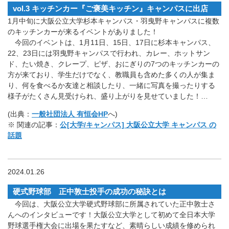
vol.3 キッチンカー『ご褒美キッチン』キャンパスに出店
1月中旬に大阪公立大学杉本キャンパス・羽曳野キャンパスに複数
のキッチンカーが来るイベントがありました！
今回のイベントは、1月11日、15日、17日に杉本キャンパス、
22、23日には羽曳野キャンパスで行われ、カレー、ホットサン
ド、たい焼き、クレープ、ピザ、おにぎりの7つのキッチンカーの
方が来ており、学生だけでなく、教職員も含めた多くの人が集ま
り、何を食べるか友達と相談したり、一緒に写真を撮ったりする
様子がたくさん見受けられ、盛り上がりを見せていました！…
(出典：
一般社団法人 有恒会HP
へ)
※ 関連の記事：
公[大学/キャンパス] 大阪公立大学 キャンパス の
話題
2024.01.26
硬式野球部 正中敦士投手の成功の秘訣とは
今回は、大阪公立大学硬式野球部に所属されていた正中敦士さ
んへのインタビューです！大阪公立大学として初めて全日本大学
野球選手権大会に出場を果たすなど、素晴らしい成績を修められ