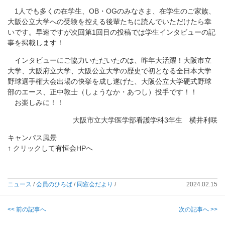
1人でも多くの在学生、OB・OGのみなさま、在学生のご家族、
大阪公立大学への受験を控える後輩たちに読んでいただけたら幸
いです。早速ですが次回第1回目の投稿では学生インタビューの記
事を掲載します！
インタビューにご協力いただいたのは、昨年大活躍！大阪市立
大学、大阪府立大学、大阪公立大学の歴史で初となる全日本大学
野球選手権大会出場の快挙を成し遂げた、大阪公立大学硬式野球
部のエース、正中敦士（しょうなか・あつし）投手です！！
お楽しみに！！
大阪市立大学医学部看護学科3年生 横井利咲
キャンパス風景
↑ クリックして有恒会HPへ
ニュース
/
会員のひろば
/
同窓会だより
/
2024.02.15
<< 前の記事へ
次の記事へ >>