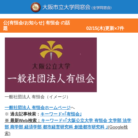
公[有恒会/お知らせ] 有恒会 の話
題 02/15(木)更新×7件
一般社団法人 有恒会（イメージ）
一般社団法人 有恒会ホームページ
へ
※
過去記事検索：
キ
ーワード=｢有恒会｣
※ 最新Web検索：
キーワード=｢大阪公立大学 有恒会 文学部 法学
部 商学部 経済学部 都市経営研究科 創造都市研究科 ｣
(Google検
索)