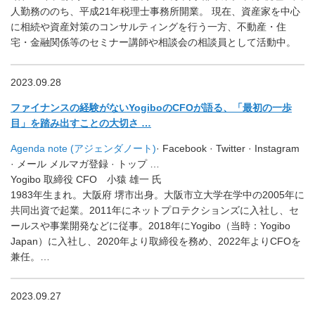
人勤務ののち、平成21年税理士事務所開業。 現在、資産家を中心
に相続や資産対策のコンサルティングを行う一方、不動産・住
宅・金融関係等のセミナー講師や相談会の相談員として活動中。
2023.09.28
ファイナンスの経験がないYogiboのCFOが語る、「
最初の一歩
目」を踏み出すことの大切さ …
Agenda note (アジェンダノート)
· Facebook · Twitter · Instagram
· メール メルマガ登録 · トップ …
Yogibo 取締役 CFO
小猿 雄一 氏
1983年生まれ。大阪府 堺市出身。大阪市立大学在学中の2005年に
共同出資で起業。2011年にネットプロテクションズに入社し、セ
ールスや事業開発などに従事。2018年にYogibo（当時：Yogibo
Japan）に入社し、2020年より取締役を務め、2022年よりCFOを
兼任。
…
2023.09.27