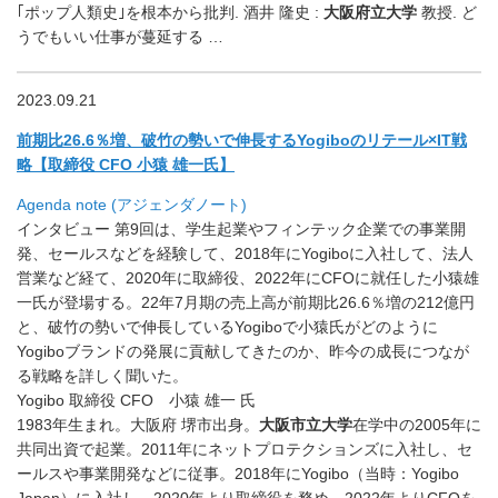
｢ポップ人類史｣を根本から批判. 酒井 隆史 :
大阪府立大学
教授. ど
うでもいい仕事が蔓延する …
2023.09.21
前期比26.6％増、
破竹の勢いで伸長するYogiboのリテール×IT戦
略【取締役 CFO 小猿 雄一氏】
Agenda note (アジェンダノート)
インタビュー 第9回は、学生起業やフィンテック企業での事業開
発、セールスなどを経験して、2018年にYogiboに入社して、法人
営業など経て、2020年に取締役、2022年にCFOに就任した小猿雄
一氏が登場する。22年7月期の売上高が前期比26.6％増の212億円
と、破竹の勢いで伸長しているYogiboで小猿氏がどのように
Yogiboブランドの発展に貢献してきたのか、昨今の成長につなが
る戦略を詳しく聞いた。
Yogibo 取締役 CFO
小猿 雄一 氏
1983年生まれ。大阪府 堺市出身。
大阪市立大学
在学中の2005年に
共同出資で起業。2011年にネットプロテクションズに入社し、セ
ールスや事業開発などに従事。2018年にYogibo（当時：Yogibo
Japan）に入社し、2020年より取締役を務め、2022年よりCFOを