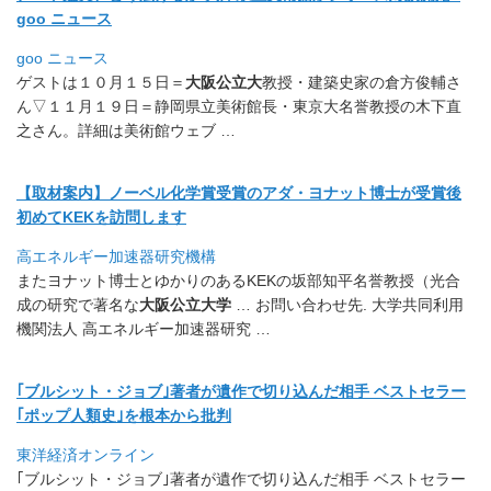
goo ニュース
goo ニュース
ゲストは１０月１５日＝
大阪公立大
教授・
建築史家の倉方俊輔さ
ん▽１１月１９日＝静岡県立美術館長・
東京大名誉教授の木下直
之さん。詳細は美術館ウェブ …
【取材案内】ノーベル化学賞受賞のアダ・
ヨナット博士が受賞後
初めてKEKを訪問します
高エネルギー加速器研究機構
またヨナット博士とゆかりのあるKEKの坂部知平名誉教授（
光合
成の研究で著名な
大阪公立大学
… お問い合わせ先. 大学共同利用
機関法人 高エネルギー加速器研究 …
｢ブルシット・ジョブ｣著者が遺作で切り込んだ相手 ベストセラー
｢ポップ人類史｣を根本から批判
東洋経済オンライン
｢ブルシット・ジョブ｣著者が遺作で切り込んだ相手 ベストセラー