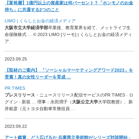
【富裕層】1億円以上の資産家は何パーセント？「
ホンモノのお金
持ち」に共通する2つのこと
LIMO | くらしとお金の経済メディア
大阪市立大学経済学部
卒業後、教育業界を経て、
メットライフ生
命保険株式 … © 2023 LIMO [リーモ] | くらしとお金の経済メディ
ア.
2023.09.25
【取材のご案内】 「ソーシャルマーケティングアワード2023」を
受賞！
真の女性リーダーを育成 …
PR TIMES
プレスリリース
・ニュースリリース配信サービスのPR TIMES · ロ
グイン · 新規 … 理事：永田潤子（
大阪公立大学
大学院教授）、新
井範彦（
元トヨタ自動車常務役員 …
2023.09.22
アート鑑賞、どう広げるか 兵庫県立美術館がシリーズ対談開始 -