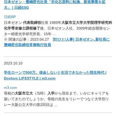
日本ゼオン・豊嶋哲也社長「非化石原料に転換、新規事業を拡
大」 | 日経ESG
日経BP
日本ゼオン
代表取締役
社長 1989年
大阪市立大学
大学院理学研究科
化学専攻修士課程修了
後
、日本ゼオン入社。
2009年総合開発セン
ター精密光学研究所長、15年 …
※ 関連の記事：
2023.04.27
市[ひと/人事] 日本ゼオン､新社長に
豊嶋哲也取締役常務執行役員
2023.10.10
学生ローンで500万。借金しないと生活できなかった院生時代 |
Doctors LIFESTYLE | m3.com
m3.com
母校の
大阪市立大
（当時）
入学
から現在まで、
いかにキャリアを
築いてきたのでしょうか。
母校の先生をリレーでつなぐ大学別リ
レー大阪公立大学の第2回目
は …