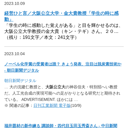
2023.10.09
経営ひと言／大阪公立大学・金大貴教授「学生の時に感
動」
「学生の時に感動した覚えがある」と目を輝かせるのは、
大阪公立大学教授の金大貴（キン・テギ）さん。２０…
（残り：191文字／本文：241文字）
2023.10.04
ノーベル化学賞の受賞者は誰？ きょう発表、注目は脱炭素技術か
- 朝日新聞デジタル
朝日新聞デジタル
… 大の沈建仁教授と、
大阪公立大
の神谷信夫・特別招へい教授
だ。
人工光合成の実現可能への足がかりとなる研究だと期待され
ている
。 ADVERTISEMENT. ほかには …
※ 関連の記事：
日刊工業新聞 電子版
(10/9)
福井題材の新作練る 講談師・四代目玉田玉秀斎さん - 中日新聞