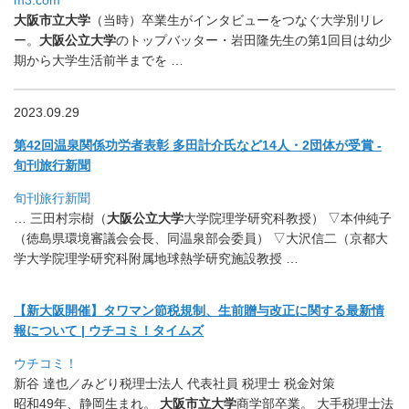
大阪市立大学
（当時）
卒業生がインタビューをつなぐ大学別リレ
ー。
大阪公立大学
のトッ
プバッター・
岩田隆先生の第1回目は幼少
期から大学生活前半までを …
2023.09.29
第42回温泉関係功労者表彰 多田計介氏など14人・2団体が受賞 -
旬刊旅行新聞
旬刊旅行新聞
… 三田村宗樹（
大阪公立大学
大学院理学研究科教授） ▽本仲純子
（徳島県環境審議会会長、同温泉部会委員） ▽大沢信二（
京都大
学大学院理学研究科附属地球熱学研究施設教授 …
【新大阪開催】タワマン節税規制、
生前贈与改正に関する最新情
報について | ウチコミ！タイムズ
ウチコミ！
新谷 達也／みどり税理士法人 代表社員 税理士 税金対策
昭和49年、静岡生まれ。
大阪市立大学
商学部卒業。 大手税理士法