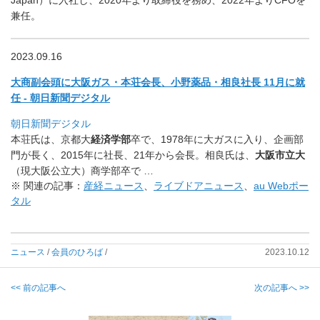
兼任。
2023.09.16
大商副会頭に大阪ガス・本荘会長、小野薬品・相良社長 11月に就
任 - 朝日新聞デジタル
朝日新聞デジタル
本荘氏は、京都大
経済学部
卒で、1978年に大ガスに入り、
企画部
門が長く、2015年に社長、21年から会長。相良氏は、
大阪市立大
（現大阪公立大）商学部卒で …
※ 関連の記事：
産経ニュース
、
ライブドアニュース
、
au Webポー
タル
ニュース
/
会員のひろば
/
2023.10.12
<< 前の記事へ
次の記事へ >>