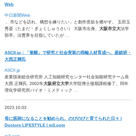
Web
中日新聞Web
… 市などを訪れ、構想を練りたい」と創作意欲を燃やす。 玉田玉
秀斎（たまだ・ぎょくしゅうさい） 大阪市出身。
大阪市立大
法学
部卒。法曹界を目指していたが ..
.
ASCII.jp：「覚醒」で研究と社会実装の両輪人材育成へ、
産総研・
大西正輝氏
ASCII.jp
産業技術総合研究所 人工知能研究センター社会知能研究チーム長
大西 正輝氏. 2002年
大阪府立大学
大学院博士後期課程修了。
同年
理化学研究所バイオ・ミメティック …
2023.10.03
母に医師になることを勧められ、のびのびと育てられた日々 |
Doctors LIFESTYLE | m3.com
m3.com