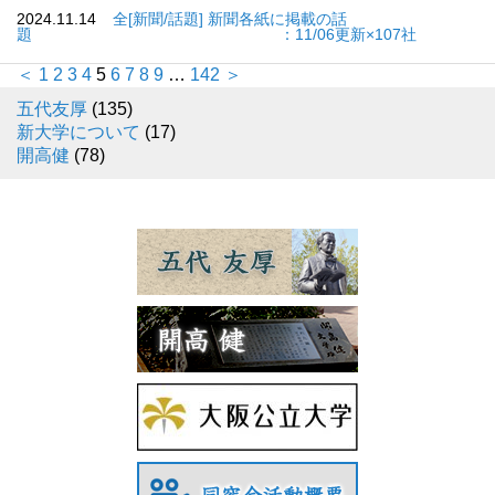
2024.11.14
全[新聞/話題] 新聞各紙に掲載の話
題 ：11/06更新×107社
＜
1
2
3
4
5
6
7
8
9
…
142
＞
五代友厚
(135)
新大学について
(17)
開高健
(78)