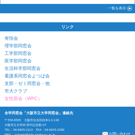
一覧
を表示
リンク
有恒会
理学部同窓会
工学部同窓会
医学部同窓会
生活科学部同窓会
看護系同窓会よつば会
支部・ゼミ同窓会・他
市大クラブ
女性部会（WPC）
全学同窓会「大阪市立大学同窓会」連絡先
〒558-8585 大阪市住吉区杉本3-3-138
大阪市立大学内 田中記念館３F
TEL：06-6605-2113 FAX：06-6605-2088
お問い合わせ
MAIL：
aalumni@ado.osaka-cu.ac.jp