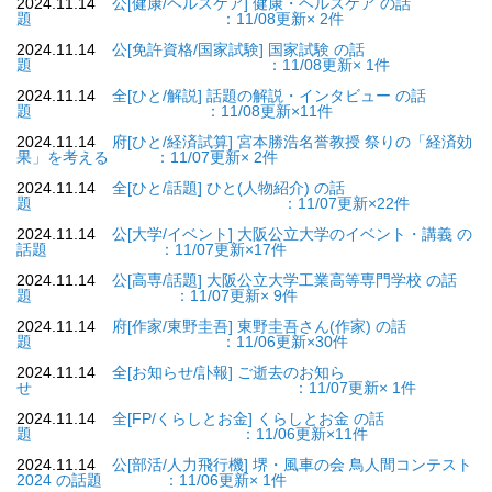
2024.11.14
公[健康/ヘルスケア] 健康・ヘルスケア の話
題 ：11/08更新× 2件
2024.11.14
公[免許資格/国家試験] 国家試験 の話
題 ：11/08更新× 1件
2024.11.14
全[ひと/解説] 話題の解説・インタビュー の話
題 ：11/08更新×11件
2024.11.14
府[ひと/経済試算] 宮本勝浩名誉教授 祭りの「経済効
果」を考える ：11/07更新× 2件
2024.11.14
全[ひと/話題] ひと(人物紹介) の話
題 ：11/07更新×22件
2024.11.14
公[大学/イベント] 大阪公立大学のイベント・講義 の
話題 ：11/07更新×17件
2024.11.14
公[高専/話題] 大阪公立大学工業高等専門学校 の話
題 ：11/07更新× 9件
2024.11.14
府[作家/東野圭吾] 東野圭吾さん(作家) の話
題 ：11/06更新×30件
2024.11.14
全[お知らせ/訃報] ご逝去のお知ら
せ ：11/07更新× 1件
2024.11.14
全[FP/くらしとお金] くらしとお金 の話
題 ：11/06更新×11件
2024.11.14
公[部活/人力飛行機] 堺・風車の会 鳥人間コンテスト
2024 の話題 ：11/06更新× 1件