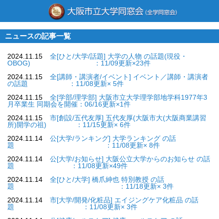
ニュースの記事一覧
2024.11.15
全[ひと/大学/話題] 大学の人物 の話題(現役・
OBOG) ：11/09更新×23件
2024.11.15
全[講師・講演者/イベント] イベント／講師・講演者
の話題 ：11/08更新× 5件
2024.11.15
全[学部/理学部] 大阪市立大学理学部地学科1977年3
月卒業生 同期会を開催：06/16更新×1件
2024.11.15
市[創設/五代友厚] 五代友厚(大阪市大(大阪商業講習
所)開学の祖) ：11/15更新× 6件
2024.11.14
公[大学/ランキング] 大学ランキング の話
題 ：11/08更新× 8件
2024.11.14
公[大学/お知らせ] 大阪公立大学からのお知らせ の話
題 ：11/08更新×49件
2024.11.14
全[ひと/大学] 橋爪紳也 特別教授 の話
題 ：11/18更新× 3件
2024.11.14
市[大学/開発/化粧品] エイジングケア化粧品 の話
題 ：11/08更新× 3件