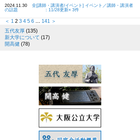
2024.11.30
全[講師・講演者/イベント] イベント／講師・講演者
の話題 ：11/28更新× 3件
＜
1
2
3
4
5
6
…
141
＞
五代友厚
(135)
新大学について
(17)
開高健
(78)