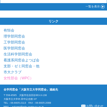
一覧
を表示
リンク
有恒会
理学部同窓会
工学部同窓会
医学部同窓会
生活科学部同窓会
看護系同窓会よつば会
支部・ゼミ同窓会・他
市大クラブ
女性部会（WPC）
全学同窓会「大阪市立大学同窓会」連絡先
〒558-8585 大阪市住吉区杉本3-3-138
大阪市立大学内 田中記念館３F
TEL：06-6605-2113 FAX：06-6605-2088
お問い合わせ
MAIL：
aalumni@ado.osaka-cu.ac.jp