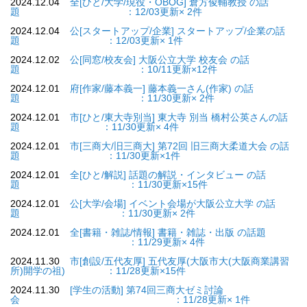
2024.12.04
全[ひと/大学/現役・OBOG] 倉方俊輔教授 の話
題 ：12/03更新× 2件
2024.12.04
公[スタートアップ/企業] スタートアップ/企業の話
題 ：12/03更新× 1件
2024.12.02
公[同窓/校友会] 大阪公立大学 校友会 の話
題 ：10/11更新×12件
2024.12.01
府[作家/藤本義一] 藤本義一さん(作家) の話
題 ：11/30更新× 2件
2024.12.01
市[ひと/東大寺別当] 東大寺 別当 橋村公英さんの話
題 ：11/30更新× 4件
2024.12.01
市[三商大/旧三商大] 第72回 旧三商大柔道大会 の話
題 ：11/30更新×1件
2024.12.01
全[ひと/解説] 話題の解説・インタビュー の話
題 ：11/30更新×15件
2024.12.01
公[大学/会場] イベント会場が大阪公立大学 の話
題 ：11/30更新× 2件
2024.12.01
全[書籍・雑誌/情報] 書籍・雑誌・出版 の話題
：11/29更新× 4件
2024.11.30
市[創設/五代友厚] 五代友厚(大阪市大(大阪商業講習
所)開学の祖) ：11/28更新×15件
2024.11.30
[学生の活動] 第74回三商大ゼミ討論
会 ：11/28更新× 1件