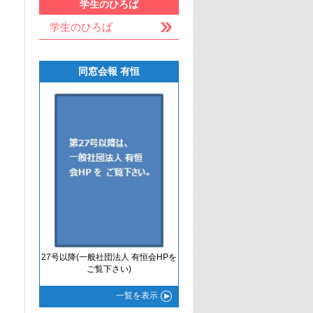
学生のひろば
学生のひろば
同窓会報 有恒
27号以降(一般社団法人 有恒会HPを
ご覧下さい)
一覧
を表示