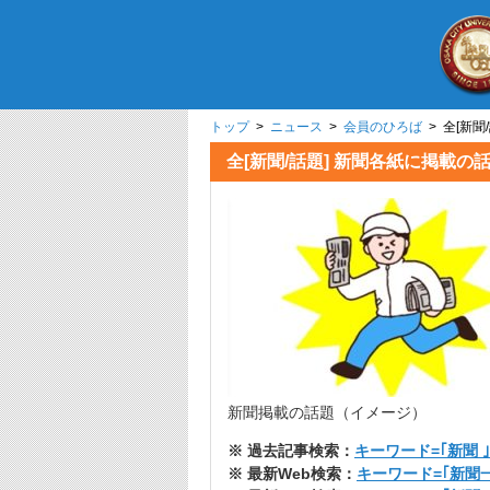
トップ
>
ニュース
>
会員のひろば
> 全[
全[新聞/話題] 新聞各
新聞掲載の話題（イメージ）
※ 過去記事検索：
キーワード=｢新聞 ｣
※ 最新Web検索：
キーワード=｢新聞