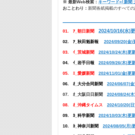
※ 最新Web検索：
キーワード=｢新聞
おことわり：
新聞各紙掲載のすべての
連番.
頭文字_新聞名 過去記事更
2024/10/16(水)
01. ｱ_朝日新聞
02. ｱ_秋田魁新報
2024/09/20(金
03. ｲ_茨城新聞
2024/10/24(木)更
04. ｲ_岩手日報
2024/09/26(木)更
05. ｴ_愛媛新聞
2024/11/01(金)更
06. ｵ_大分合同新聞
2024/06/07(
07. ｵ_大阪日日新聞
2024/08/24(
08. ｵ_沖縄タイムス
2024/10/20(
09. ｶ_科学新聞
2024/10/03(木)更
10. ｶ_神奈川新聞
2024/08/05(月