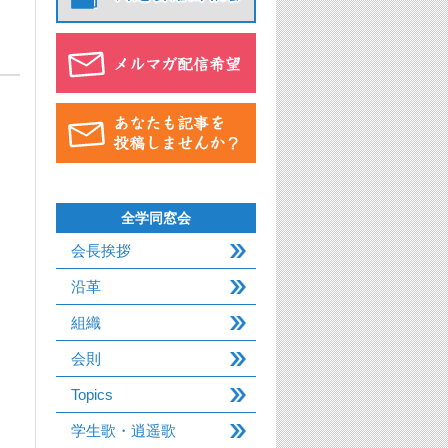
全学同窓会
会長挨拶
沿革
組織
会則
Topics
学生歌・逍遥歌