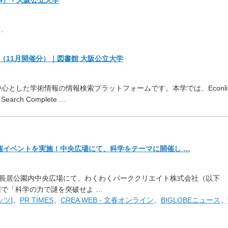
ト
.
案内（11月開催分）｜図書館
大阪公立大学
中心とした学術情報の情報検索プラットフォームです。
本学では、Econli
Search Complete …
催イベントを実施！
中央広場にて、科学をテーマに開催し …
長居公園内中央広場にて、
わくわくパーククリエイト株式会社（以下
で「科学の力で謎を突破せよ …
ッツ]
、
PR TIMES
、
CREA WEB - 文春オンライン
、
BIGLOBEニュース
、