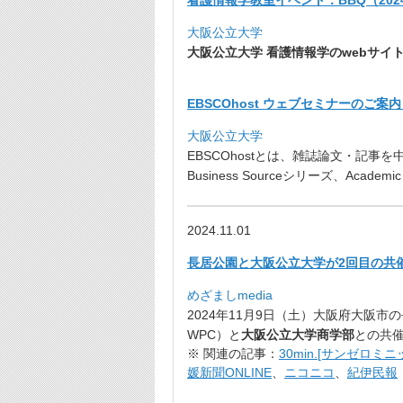
大阪公立大学
大阪公立大学 看護情報学のwebサイ
EBSCOhost ウェブセミナーのご
大阪公立大学
EBSCOhostとは、雑誌論文・
記事を
Business Sourceシリーズ、Academic 
2024.11.01
長居公園と大阪公立大学が2回目の共
めざましmedia
2024年11月9日（土）
大阪府大阪市の
WPC）と
大阪公立大学
商学部
との共催
※ 関連の記事：
30min.[サンゼロミニ
媛新聞ONLINE
、
ニコニコ
、
紀伊民報