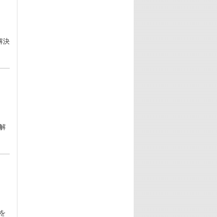
解決
解
を