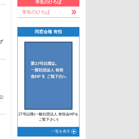
学生のひろば
学生のひろば
同窓会報 有恒
プ
公
27号以降(一般社団法人 有恒会HPを
ご覧下さい)
一覧
を表示