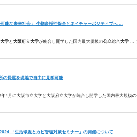
続可能な未来社会： 生物多様性保全とネイチャーポジティブへ …
立
大学
と
大阪
府立
大学
が統
合し開学した国内最大規模の
公立
総合
大学
…
6ヶ所の長屋を現地で自由に見学可能
22年4月に大阪市立大学と大阪府立大学が統合し開学した国
内最大規模の
024 「生活環境とカビ管理対策セミナー」の開催について