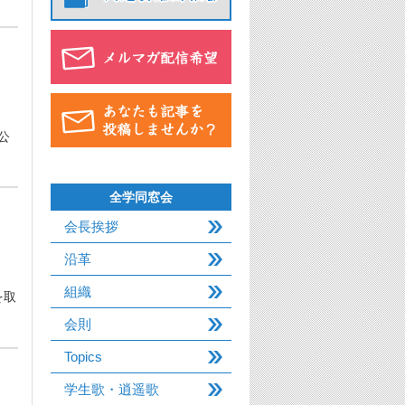
公
全学同窓会
会長挨拶
沿革
組織
を取
会則
Topics
学生歌・逍遥歌