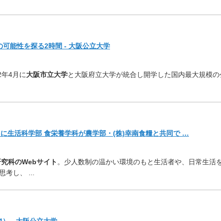
可能性を探る2時間 - 大阪公立大学
2年4月に
大阪市立大学
と大阪府立大学が統合し開学した国内最大規模の
堺』に生活科学部 食栄養学科が農学部・(株)幸南食糧と共同で …
究科のWebサイト
。
少人数制の温かい環境のもと生活者や、
日常生活
考し、 ..
.
） - 大阪公立大学