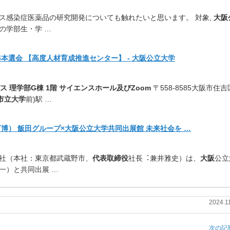
ス感染症医薬品の研究開発について
も触れたいと思います。 対象,
大阪
の学部生・学 …
本選会 【高度人材育成推進センター】 - 大阪公立大学
 理学部G棟 1階 サイエンスホール及びZoom
〒558-8585大阪市住吉
市立大学
前)駅 …
万博） 飯田グループ×大阪公立大学共同出展館 未来社会を …
社（本社：東京都武蔵野市、
代表取締役
社長︓兼井雅史）は、
大阪
公立
一）と共同出展 …
2024.1
次の記事