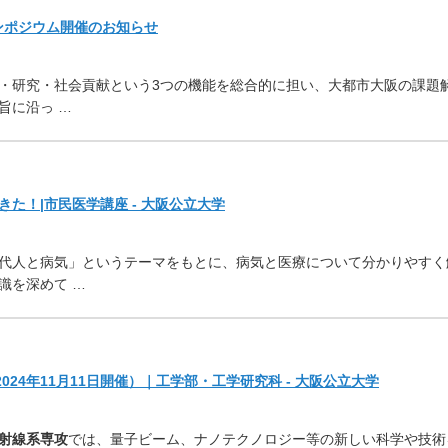
ンポジウム開催のお知らせ
・研究・
社会貢献という3つの機能を総合的に担い、
大都市大阪の課題
旨に沿
っ …
た！|市民医学講座 - 大阪公立大学
代人と病気」
というテーマをもとに、病気と医療について分かりやすく
識を深めて …
2024年11月11日開催）｜工学部・工学研究科 - 大阪公立大学
射線系専攻
では、
量子ビーム、
ナノテクノロジー等の新しい科学や技術