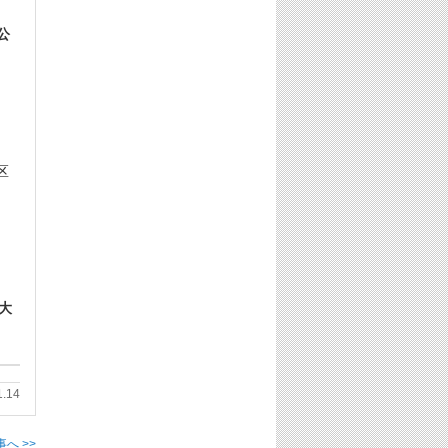
公
区
大
1.14
へ >>