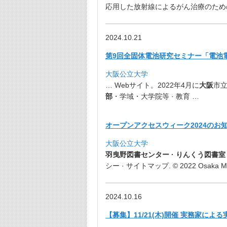
応用した放射線によるが
ん治療のため
2024.10.21
第9回全固体電池研究セミナー「
電池
大阪公立大学
… Webサイト。2022年4月に
大阪
市
部
・学域・大学院等 · 教育 …
オープンアクセスウィーク2024のお知
大阪公立大学
羽曳野図書センター · りんくう図書室
シー · サイトマップ. © 2022 Osaka Met
2024.10.16
【募集】11/21(木)開催 実務家によ