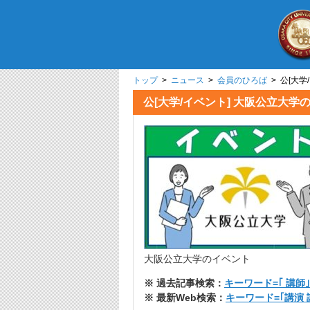
トップ
>
ニュース
>
会員のひろば
> 公[大
公[大学/イベント] 大阪公立
大阪公立大学のイベント
※ 過去記事検索：
キーワード=｢ 講師｣
※ 最新Web検索：
キーワード=｢講演 