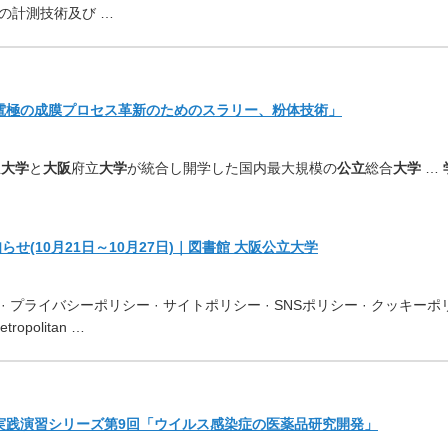
の計測技術及び …
電極の成膜プロセス革新のためのスラリー、粉体技術」
立
大学
と
大阪
府立
大学
が統
合し開学した国内最大規模の
公立
総合
大学
…
らせ(10月21日～
10月27日)｜図書館
大阪公立大学
· プライバシーポリシー · サイトポリシー · SNSポリシー · クッキーポ
ropolitan …
る実践演習シリーズ第9回「
ウイルス感染症の医薬品研究開発」