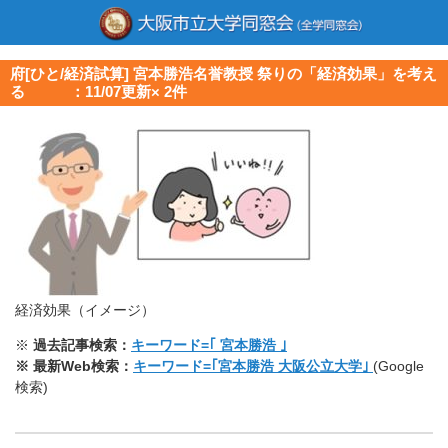
府[ひと/経済試算] 宮本勝浩名誉教授 祭りの「経済効果」を考え
る ：11/07更新× 2件
経済効果（イメージ）
※
過去記事検索：
キーワード=｢ 宮本勝浩 ｣
※ 最新Web検索：
キーワード=｢宮本勝浩 大阪公立大学｣
(Google
検索)