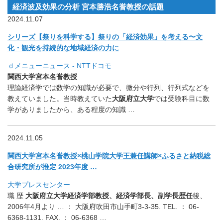
経済波及効果の分析 宮本勝浩名誉教授の話題
2024.11.07
シリーズ【祭りを科学する】祭りの「経済効果」を考える〜文
化・
観光を持続的な地域経済の力に
ｄメニューニュース - NTTドコモ
関西大学宮本名誉教授
理論経済学では数学の知識が必要で、微分や行列、
行列式などを
教えていました。当時教えていた
大阪府立大学
では受
験科目に数
学がありましたから、ある程度の知識 …
2024.11.05
関西大学宮本名誉教授×桃山学院大学王兼任講師×
ふるさと納税総
合研究所が推定 2023年度 …
大学プレスセンター
職 歴
大阪府立大学経済学部教授、経済学部長、副学長歴任
後、
2006年4月より … ： 大阪府吹田市山手町3-3-35. TEL. ： 06-
6368-1131. FAX. ： 06-6368 …