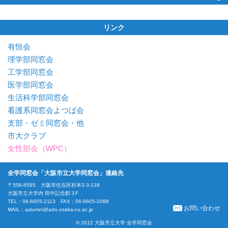
リンク
有恒会
理学部同窓会
工学部同窓会
医学部同窓会
生活科学部同窓会
看護系同窓会よつば会
支部・ゼミ同窓会・他
市大クラブ
女性部会（WPC）
全学同窓会「大阪市立大学同窓会」連絡先
〒558-8585 大阪市住吉区杉本3-3-138
大阪市立大学内 田中記念館３F
TEL：06-6605-2113 FAX：06-6605-2088
お問い合わせ
MAIL：
aalumni@ado.osaka-cu.ac.jp
© 2012 大阪市立大学 全学同窓会