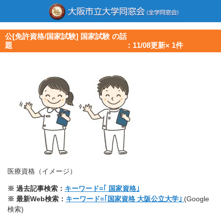
公[免許資格/国家試験] 国家試験 の話
題 ：11/08更新× 1件
医療資格（イメージ）
※ 過去記事検索：
キーワード=｢
国家資格｣
※ 最新Web検索：
キーワード=｢国家資格 大阪公立大学｣
(Google
検索)