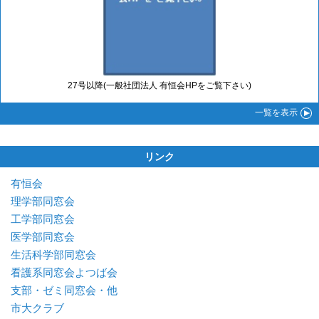
27号以降(一般社団法人 有恒会HPをご覧下さい)
一覧
を表示
リンク
有恒会
理学部同窓会
工学部同窓会
医学部同窓会
生活科学部同窓会
看護系同窓会よつば会
支部・ゼミ同窓会・他
市大クラブ