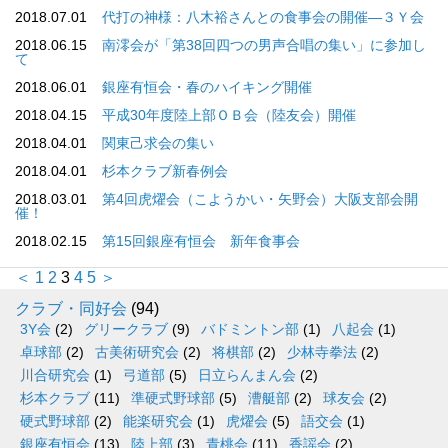
2018.07.01
代打の神様：八木裕さんとの食事会の開催―３Ｙ会
2018.06.15
南澪会が「第38回四つの男声合唱の集い」に参加し
て
2018.06.01
銀座有恒会・春のハイキング開催
2018.04.15
平成30年度陸上部ＯＢ会（陸友会）開催
2018.04.01
関東己求会の集い
2018.04.01
杉本クラブ新春例会
2018.03.01
第4回虎燿会（こようかい・矢野会）大阪支部会開
催！
2018.02.15
第15回銀座有恒会 新年食事会
＜
1
2
3
4
5
＞
クラブ・同好会
(94)
3Y会
(2)
グリークラブ
(9)
バドミントン部
(1)
八起会
(1)
卓球部
(2)
古美術研究会
(2)
将棋部
(2)
少林寺拳法
(2)
川合研究会
(1)
弓道部
(5)
日立らんまん会
(2)
杉本クラブ
(11)
準硬式野球部
(5)
漕艇部
(2)
球友会
(2)
硬式野球部
(2)
能楽研究会
(1)
虎燿会
(5)
語交会
(1)
銀座有恒会
(13)
陸上部
(3)
青桃会
(11)
香謡会
(2)