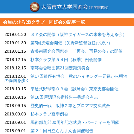
会員のひろば/クラブ・同好会の記事一覧
2019.01.30
３Ｙ会の開催（阪神タイガースの未来を考える会）
2019.01.30
第5回虎燿会開催（矢野新監督就任お祝い）
2019.01.15
古美術研究会同窓会 「再会、再見の会」の開催
2018.12.15
杉本クラブ第５４回（秋季）例会開催
2018.12.15
南澪会合唱団第21回定期演奏会
2018.12.01
第17回銀座有恒会 秋のハイキングー元禄から明治
の両国を歩く
2018.10.15
準硬式野球部ＯＢ会（誠球会）東京支部会開催
2018.09.15
第18回戸隠謡合宿報告―香謡会有志
2018.09.15
歴史的一戦 阪神２軍とプロアマ交流試合
2018.09.03
杉本クラブ夏季例会
2018.09.01
馬術部創部80周年記念式典・パーティーを開催
2018.09.01
第２１回日立らんまん会開催報告