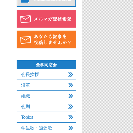
全学同窓会
会長挨拶
沿革
組織
会則
Topics
学生歌・逍遥歌