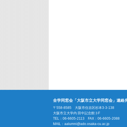
全学同窓会「大阪市立大学同窓会」連絡
〒558-8585 大阪市住吉区杉本3-3-138
大阪市立大学内 田中記念館３F
TEL：06-6605-2113 FAX：06-6605-2088
MAIL：
aalumni@ado.osaka-cu.ac.jp