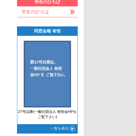
学生のひろば
学生のひろば
同窓会報 有恒
27号以降(一般社団法人 有恒会HPを
ご覧下さい)
一覧
を表示