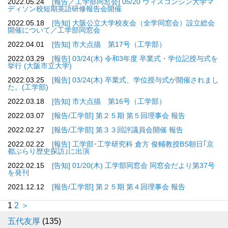
2022.05.24
[報告／工学部同窓会] 05/20 ウィスコンシン大学マ
ディソン校短期英語研修報告会開催
2022.05.18
[告知] 大阪公立大学校友会（全学同窓会）設立総会
開催について／工学部同窓会
2022.04.01
[告知] 市大点描 第17号（工学部）
2022.03.29
[報告] 03/24(木) 令和3年度 卒業式・学位記授与式を
挙行 (大阪市立大学)
2022.03.25
[報告] 03/24(木) 卒業式、学位授与式が開催されまし
た。(工学部)
2022.03.18
[告知] 市大点描 第16号（工学部）
2022.03.07
[報告/工学部] 第２５期 第５回理事会 報告
2022.02.27
[報告/工学部] 第３３回評議員会開催 報告
2022.02.22
[報告] 工学部･工学研究科 倉方 俊輔教授BS朝日｢京
都ぶらり歴史探訪｣に出演
2022.02.15
[告知] 01/20(木) 工学部同窓会 同窓会だより第37号
を発刊
2021.12.12
[報告/工学部] 第２５期 第４回理事会 報告
1
2
＞
五代友厚
(135)