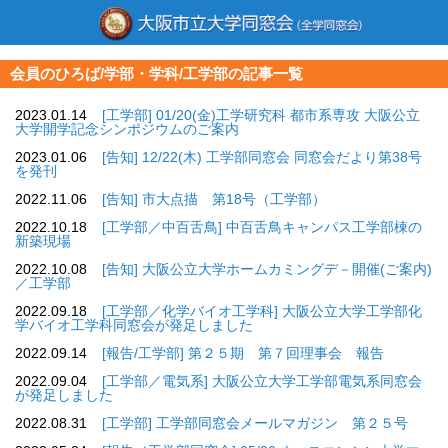
会員のひろば/学部・学科/工学部の記事一覧
2023.01.14
[工学部] 01/20(金)工学研究科 都市系専攻 大阪公立
大学開学記念シンポジウムのご案内
2023.01.06
[告知] 12/22(木) 工学部同窓会 同窓会だより第38号
を発刊
2022.11.06
[告知] 市大点描 第18号（工学部）
2022.10.18
[工学部／中百舌鳥] 中百舌鳥キャンパス工学部棟の
新築現場
2022.10.08
[告知] 大阪公立大学ホームカミングデ－開催(ご案内)
／工学部
2022.09.18
[工学部／化学バイオ工学科] 大阪公立大学工学部化
学バイオ工学科同窓会が発足しました
2022.09.14
[報告/工学部] 第２５期 第７回理事会 報告
2022.09.04
[工学部／電気系] 大阪公立大学工学部電気系同窓会
が発足しました
2022.08.31
[工学部] 工学部同窓会メールマガジン 第２５号