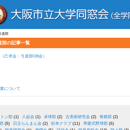
弓道部
道部の記事一覧
己求会（己求会：弓道部OB会）
業について
ントン部
(1)
八起会
(1)
卓球部
(2)
古美術研究会
(2)
将棋部
(2)
部
(5)
日立らんまん会
(2)
杉本クラブ
(11)
準硬式野球部
(5)