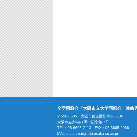
全学同窓会「大阪市立大学同窓会」連絡
〒558-8585 大阪市住吉区杉本3-3-138
大阪市立大学内 田中記念館３F
TEL：06-6605-2113 FAX：06-6605-2088
MAIL：
aalumni@ado.osaka-cu.ac.jp