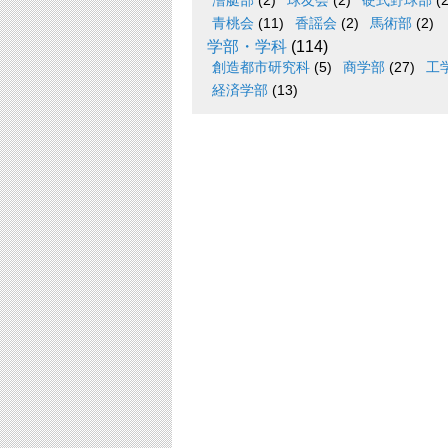
漕艇部
(2)
球友会
(2)
硬式野球部
(2
青桃会
(11)
香謡会
(2)
馬術部
(2)
学部・学科
(114)
創造都市研究科
(5)
商学部
(27)
工
経済学部
(13)