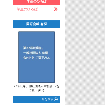
学生のひろば
学生のひろば
同窓会報 有恒
27号以降(一般社団法人 有恒会HPを
ご覧下さい)
一覧
を表示