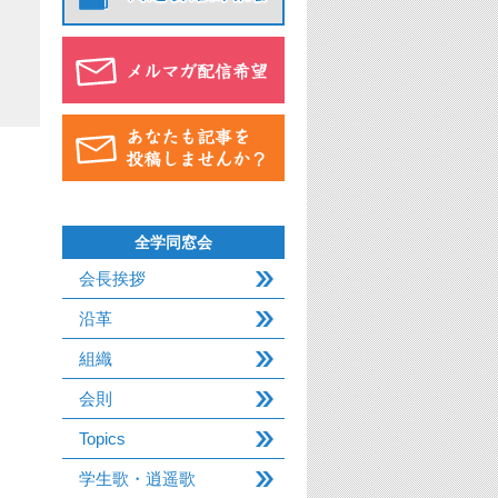
全学同窓会
会長挨拶
沿革
組織
会則
Topics
学生歌・逍遥歌