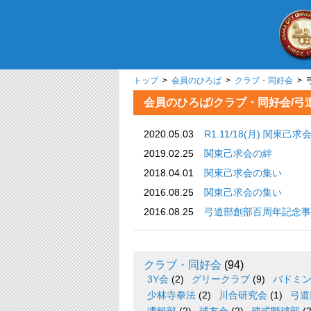
トップ
>
会員のひろば
>
クラブ・同好会
> 
会員のひろば/クラブ・同好会/弓
2020.05.03
R1.11/18(月) 関東
2019.02.25
関東己求会の絆
2018.04.01
関東己求会の集い
2016.08.25
関東己求会の集い
2016.08.25
弓道部創部百周年記念事
クラブ・同好会
(94)
3Y会
(2)
グリークラブ
(9)
バドミ
少林寺拳法
(2)
川合研究会
(1)
弓道