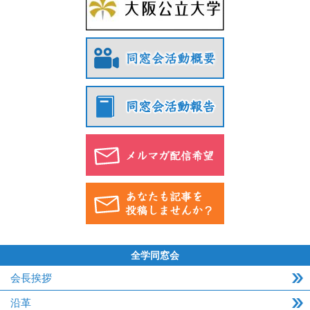
全学同窓会
会長挨拶
沿革