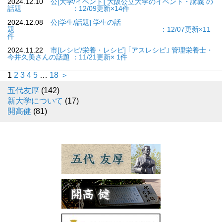
2024.12.10
公[大学/イベント] 大阪公立大学のイベント・講義 の
話題 ：12/09更新×14件
2024.12.08
公[学生/話題] 学生の話
題 ：12/07更新×11
件
2024.11.22
市[レシピ/栄養・レシピ] ｢アスレシピ｣ 管理栄養士・
今井久美さんの話題 ：11/21更新× 1件
1
2
3
4
5
…
18
＞
五代友厚
(142)
新大学について
(17)
開高健
(81)