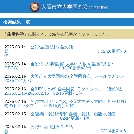
検索結果一覧
「
生活科学
」に関する、
356
件の記事がヒットしました。
2025.03.14
公[学生/話題] 学生の話
題 ：02/26更新× 3
件
2025.03.14
全[ひと/大学/話題] 大学の人物 の話題(現役・
OBOG) ：02/26更新×32件
2025.02.16
大阪市立大学同窓会(全学同窓会）メールマガジン
2025年01月号
2025.02.16
全[HP/まとめ] 全学同窓HP ダイジェスト(要約)版
2025.01.16-2025.02.15：02/16更新× 1件
2025.02.15
公[大学/トピックス] 公立大学法人大阪01月～02月初
旬のトピックス ：02/15更新× 1件
2025.02.15
全[書籍・雑誌/情報] 書籍・雑誌・出版 の話題
：02/14更新× 4件
2025.02.15
公[学生/話題] 学生の話
題 ：02/14更新× 8