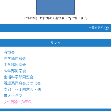
27号以降(一般社団法人 有恒会HPをご覧下さい)
一覧
を表示
リンク
有恒会
理学部同窓会
工学部同窓会
医学部同窓会
生活科学部同窓会
看護系同窓会よつば会
支部・ゼミ同窓会・他
市大クラブ
女性部会（WPC）