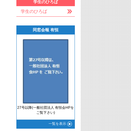
学生のひろば
学生のひろば
同窓会報 有恒
27号以降(一般社団法人 有恒会HPを
ご覧下さい)
一覧
を表示