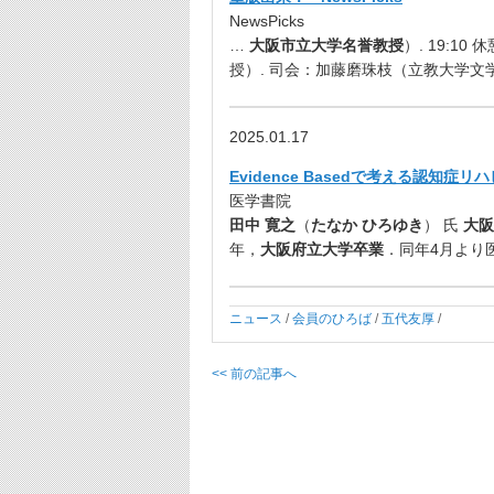
NewsPicks
…
大阪市立大学名誉教授
）. 19:1
授）. 司会：加藤磨珠枝（立教大学文学
2025.01.17
Evidence Basedで考える認知症
医学書院
田中 寛之
（
たなか ひろゆき
） 氏
大阪
年，
大阪府立大学卒業
．同年4月より
ニュース
/
会員のひろば
/
五代友厚
/
<< 前の記事へ