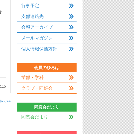
行事予定
教
支部連絡先
会報アーカイブ
メールマガジン
個人情報保護方針
会員のひろば
学部・学科
2.15
クラブ・同好会
へ >>
同窓会だより
同窓会だより