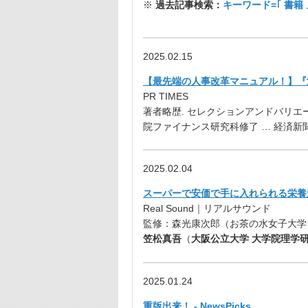
※
過去記事検索：
キーワード=｢ 書籍
2025.02.15
【最先端の人事改革マニュアル！】『決定版
PR TIMES
著者略歴. セレクションアンドバリエ
院ファイナンス研究科修了 … 経済新
2025.02.04
スーパーで安価で手に入れられる栄養豊
Real Sound｜リアルサウンド
監修：森光康次郎（お茶の水女子大学 
笠松真吾
（
大阪公立大学 大学院理学研
2025.01.24
重版出来！ - NewsPicks