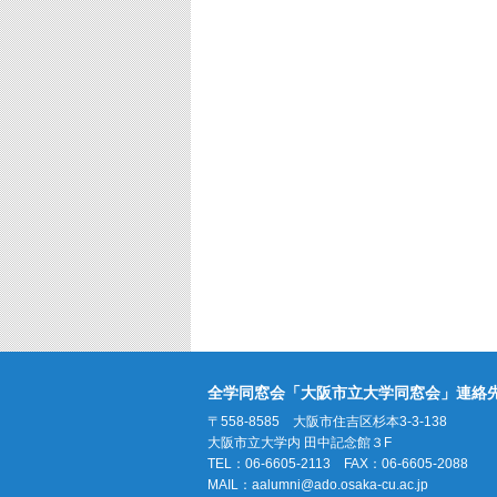
全学同窓会「大阪市立大学同窓会」連絡
〒558-8585 大阪市住吉区杉本3-3-138
大阪市立大学内 田中記念館３F
TEL：06-6605-2113 FAX：06-6605-2088
MAIL：
aalumni@ado.osaka-cu.ac.jp