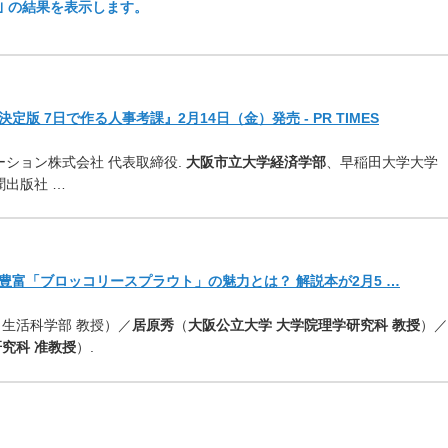
 ｣ の結果を表示します。
 7日で作る人事考課』2月14日（金）発売 - PR TIMES
ーション株式会社 代表取締役.
大阪市立大学経済学部
、早稲田大学大学
聞出版社 …
富「ブロッコリースプラウト」の魅力とは？ 解説本が2月5 …
生活科学部 教授）／
居原秀
（
大阪公立大学 大学院理学研究科 教授
）／
究科 准教授
）.