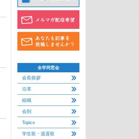
全学同窓会
会長挨拶
沿革
組織
会則
Topics
学生歌・逍遥歌