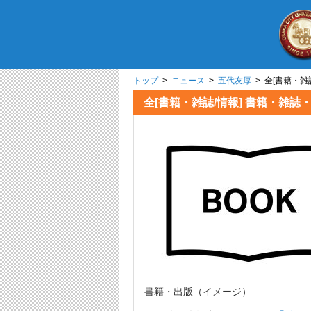
トップ
>
ニュース
>
五代友厚
> 全[書籍
全[書籍・雑誌/情報] 書
書籍・出版（イメージ）