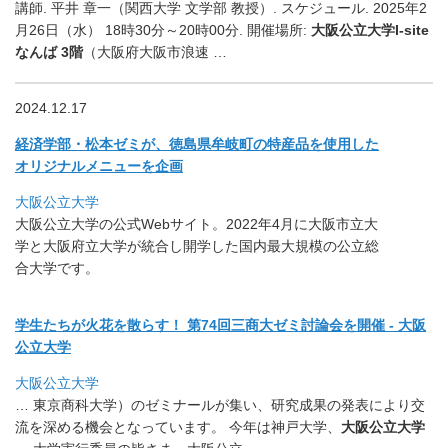
講師. 平井 章一（関西大学 文学部 教授）. スケジュール. 2025年2
月26日（水） 18時30分～20時00分. 開催場所:
大阪公立大学I-site
なんば 3階
（大阪府大阪市浪速 …
2024.12.17
経済学部・松本ゼミが、
徳島県牟岐町の特産品を使用した
オリジナルメニューを企画
大阪公立大学
大阪公立大学の公式Webサイト。
2022年4月に大阪市立大
学と大阪府立大学が統合し開学した国
内最大規模の公立総
合大学です。
学生たちが火花を散らす！ 第74回三商大ゼミ討論会を開催 - 大阪
公立大学
大阪公立大学
… 東京商科大学）のゼミナールが集い、
研究成果の発表により交
流を深める機会となっています。 今年は神戸大学、
大阪公立大学