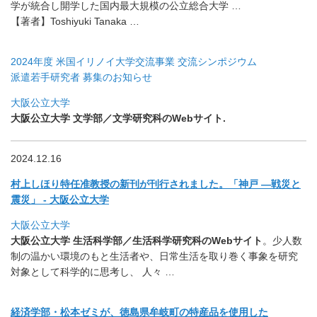
学が統
合し開学した国内最大規模の公立総合大学 …
【著者】Toshiyuki Tanaka …
2024年度 米国イリノイ大学交流事業 交流シンポジウム
派遣若手研究者 募集のお知らせ
大阪公立大学
大阪公立大学 文学部／文学研究科のWebサイト.
2024.12.16
村上しほり特任准教授の新刊が刊行されました。「神戸 ―戦災と
震災」 - 大阪公立大学
大阪公立大学
大阪公立大学
生活科学部／生活科学研究科のWebサイト
。
少人数
制の温かい環境のもと生活者や、
日常生活を取り巻く事象を研究
対象として科学的に思考し、 人々 …
経済学部・松本ゼミが、
徳島県牟岐町の特産品を使用した