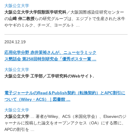
大阪公立大学
大阪公立大学大学院獣医学研究科
／
大阪国際感染症研究センター
の
山﨑 伸二教授
らの研究グループは、
エジプトで生産された水牛
やヤギのミルク、チーズ、ヨーグルト
…
2024.12.19
応用化学分野 赤井茉裕さんが、ニューセラミック
ス懇話会 第258回特別研究会「優秀ポスター賞 …
大阪公立大学
大阪公立大学 工学部／工学研究科のWebサイト.
電子ジャーナルのRead＆Publish契約（転換契約）
とAPC割引に
ついて（Wiley・ACS）｜図書館 …
大阪公立大学
大阪公立大学
… 著者がWiley、ACS（米国化学会）、
Elsevierのジ
ャーナルに投稿した論文をオープンアクセス
（OA）にする際に、
APCの割引を …