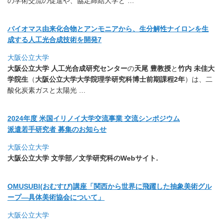
の学術交流の促進や、協定締結大学と …
バイオマス由来化合物とアンモニアから、
生分解性ナイロンを生
成する人工光合成技術を開発7
大阪公立大学
大阪公立大学 人工光合成研究センター
の
天尾 豊教授
と
竹内 未佳大
学院生
（
大阪公立大学大学院理学研究科博士前期課程2年
）
は、二
酸化炭素ガスと太陽光 …
2024年度 米国イリノイ大学交流事業 交流シンポジウム
派遣若手研究者 募集のお知らせ
大阪公立大学
大阪公立大学 文学部／文学研究科のWebサイト.
OMUSUBI(おむすび)講座「
関西から世界に飛躍した抽象美術グル
ープ―
具体美術協会について」
大阪公立大学