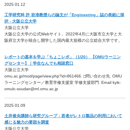
2025.01.12
工学研究科 許 岩准教授らの論文が「Engineering」誌の表紙に採
択 - 大阪公立大学
大阪公立大学
大阪公立大学の公式Webサイト。2022年4月に大阪市立大学と大
阪府立大学が統合し開学した国内最大規模の公立総合大学です。
レポートの基本を学ぶ「ちょこレポ」（1/20） 【OMUラーニン
グセンター】｜学生なんでも相談窓口
大阪公立大学
omu.ac.jp/mod/page/view.php?id=861466. □問い合わせ先. OMU
ラーニングセンター／教育学修支援室 学修支援部門. Email kyik-
omulc-soudan@ml.omu.ac.jp
2025.01.09
土井俊央講師ら研究グループ：若者がレトロ製品の利用において
感じる魅力の要因を調査
大阪公立大学