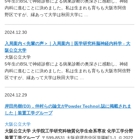
5年生のBSLで神経診察による病巣診断の奥深さに感動し、神経
内科に進むことに決めました。私は生まれも育ちも大阪市阿倍
野区ですが、縁あって大学は秋田大学に …
2024.12.30
入局案内＜先輩の声＞｜入局案内｜医学研究科脳神経内科学 - 大
阪公立大学
大阪公立大学
5年生のBSLで神経診察による病巣診断の奥深さに感動し、神経
内科に進むことに決めました。私は生まれも育ちも大阪市阿倍野
区ですが、縁あって大学は秋田大学に …
2024.12.29
岸田尚樹(D3)，仲村らの論文がPowder Technol.誌に掲載されま
した｜装置工学グループ
大阪公立大学
大阪公立大学
大学院工学研究科物質化学生命系専攻 化学工学分野
装置工学グループ
. 〒599-8531 大阪府堺市中区学園町1-1. © 2022