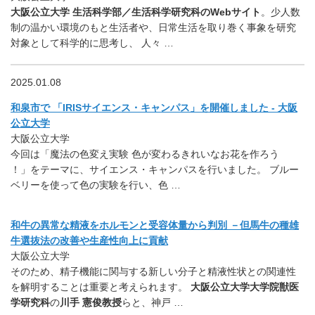
大阪公立大学 生活科学部／生活科学研究科のWebサイト
。少人数
制の温かい環境のもと生活者や、日常生活を取り巻く事象を研究
対象として科学的に思考し、 人々 …
2025.01.08
和泉市で 「IRISサイエンス・キャンパス」を開催しました - 大阪
公立大学
大阪公立大学
今回は「魔法の色変え実験 色が変わるきれいなお花を作ろう
！」をテーマに、サイエンス・キャンパスを行いました。 ブルー
ベリーを使って色の実験を行い、色 …
和牛の異常な精液をホルモンと受容体量から判別 －但馬牛の種雄
牛選抜法の改善や生産性向上に貢献
大阪公立大学
そのため、精子機能に関与する新しい分子と精液性状との関連性
を解明することは重要と考えられます。
大阪公立大学大学院獣医
学研究科
の
川手 憲俊教授
らと、神戸 …