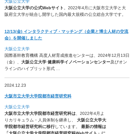
大阪公立大学
大阪公立大学の公式Webサイト
。2022年4月に大阪市立大学
と大
阪府立大学が統合し開学した国内最大規模の公立総合大学です
。
12/13(金) インタラクティブ・マッチング（企業と博士人材の交流
会）
を開催しました
大阪公立大学
国際基幹教育機構 高度人材育成推進センターは、2024年12月13日
（金）、
大
阪公立大学
健康科学イノベーションセンター
及びオン
ラインのハイブリット形
式 …
2024.12.23
大阪市立大学大学院都市経営研究科
大阪公立大学
大阪市立大学大学院都市経営研究科は
、
2022年4月よ
りカリキュラム・人員体制を継承し、
大阪公立大学大
学院都市経営研究科に移行
しています。
最新の情報は
「大阪公立大学大学院都市経営研究科Webサイト」
に