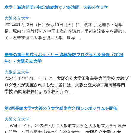
本学上海訪問団が協定締結校などを訪問 - 大阪公立大学
大阪公立大学
2024年12月8日（日）から10日（火）に、櫻木 弘之理事・副学
長、堀内 渉准教授らが中国上海市を訪れ、
学術交流協定を締結し
ている華東理工大学と復旦大学、世界 ..
.
未来の博士育成ラボラトリー 高専実験プログラムを開催（2024
年） - 大阪公立大学
大阪公立大学
2024年12月14日（土）に、
大阪公立大学工業高等専門学校 実験プ
ログラムが実施されました
。当日は、
大阪公立大学工業高等
専門
学校
西岡副校長による学校紹介の …
第2回長崎大学×大阪公立大学感染症合同シンポジウムを開催
大阪公立大学
… Webサイト。2022年4月に大阪市立大学と大阪府立大学が統
合
し開学した国内最大規模の公立総合大学 …
大阪公立大学
✕
大