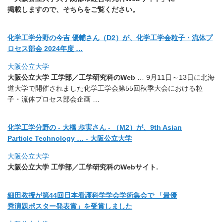
掲載しますので、そちらをご覧ください。
化学工学分野の今吉 優輔さん（D2）が、化学工学会粒子・流体プ
ロセス部会 2024年度 …
大阪公立大学
大阪公立大学 工学部／工学研究科のWeb
… 9月11日～13日に北海
道大学で開催されました化学工学会第5
5回秋季大会における粒
子・流体プロセス部会企画 …
化学工学分野の - 大橋 歩実さん - （M2）が、9th Asian
Particle Technology … - 大阪公立大学
大阪公立大学
大阪公立大学 工学部／工学研究科のWebサイト.
細田教授が第44回日本看護科学学会学術集会で 「最優
秀演題ポスター発表賞」を受賞しました