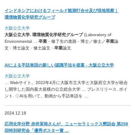
インドネシアにおけるフィールド観測打合せ及び現地視察｜
環境物質化学研究グループ
大阪公立大学
大阪公立大学. 環境物質化学研究グループ
(Laboratory of
Environmental …
卒業
・修了生の進路 · 博士／修士／
卒業
論
文 · 博士論文 · 修士論文 ·
卒業
論文.
AIによる手話単語の新しい認識手法を提案 - 大阪公立大学
大阪公立大学
… Webサイト。2022年4月に大阪市立大学と大阪府立大学が統
合
し開学した国内最大規模の公立総合大学 … プレスリリース. ポイ
ント. ◇AIを用いて、動画から手話単語を …
2024.12.18
応用化学分野 赤井茉裕さんが、ニューセラミックス懇話会 第258
回特別研究会「優秀ポスター賞 …