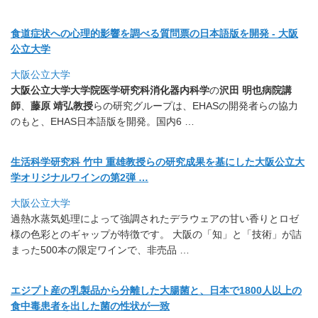
食道症状への心理的影響を調べる質問票の日本語版を開発 - 大阪
公立大学
大阪公立大学
大阪公立大学
大学院医学研究科消化器内科学
の
沢田 明也病院講
師
、
藤原 靖弘教授
らの研究グループは、EHASの開発者らの協力
のもと、
EHAS日本語版を開発。国内6 …
生活科学研究科 竹中 重雄教授らの研究成果を基にした大阪公立大
学オリジナルワインの
第2弾 …
大阪公立大学
過熱水蒸気処理によって強調されたデラウェアの甘い香りとロゼ
様
の色彩とのギャップが特徴です。 大阪の「知」と「技術」が詰
まった500本の限定ワインで、
非売品 …
エジプト産の乳製品から分離した大腸菌と、
日本で1800人以上の
食中毒患者を出した菌の性状が一致