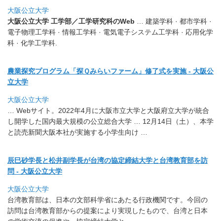
大阪公立大学
大阪公立大学 工学部／工学研究科のWeb
… 建築学科 · 都市学科 ·
電子物理工学科 · 情報工学科 · 電気電子システム工学科 · 応用化学
科 · 化学工学科.
農業探究プログラム「探Ｑみらいファーム」修了式を実施 - 大阪公
立大学
大阪公立大学
… Webサイト。2022年4月に大阪市立大学と大阪府立大学が統
合
し開学した国内最大規模の公立総合大学 … 12月14日（土）、本学
と読売新聞大阪本社が実施する小学生向
け …
辰巳砂学長と松井副学長が台湾の協定締結大学と台湾教育部を訪
問 - 大阪公立大学
大阪公立大学
台湾教育部は、日本の文部科学省にあたる行政機関です。
今回の
訪問は台湾教育部からの提案により実現したもので、
台湾と日本