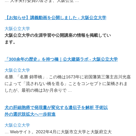
… 大学実行委員の皆さま、大阪公立 …
【お知らせ】講義動画を公開しました - 大阪公立大学
大阪公立大学
大阪公立大学の生涯学習や公開講座の情報を掲載してい
ます。
「300余年の歴史」を持つ橋｜公大建築ラボ - 大阪公立大学
大阪公立大学
名勝. 「名勝 錦帯橋」. この橋は1673年に岩国藩第三藩主吉川光嘉
によって「
流されない橋を造る」ことをコンセプトに架橋されま
したが、
最初の橋は3か月余りで …
犬の肝細胞癌で発現量が変化する遺伝子を解析 手術以
外の選択肢拡大へ一歩前進
大阪公立大学
… Webサイト。2022年4月に大阪市立大学と大阪府立大