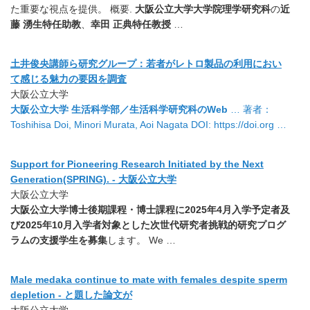
た重要な視点を提供。 概要.
大阪公立大学大学院理学研究科
の
近
藤 湧生特任助教
、
幸田 正典特任教授
…
土井俊央講師ら研究グループ：若者がレトロ製品の利用におい
て感じる魅力の要因を調査
大阪公立大学
大阪公立大学 生活科学部／生活科学研究科のWeb
… 著者：
Toshihisa Doi, Minori Murata, Aoi Nagata DOI: https://doi.org …
Support for Pioneering Research Initiated by the Next
Generation(SPRING). - 大阪公立大学
大阪公立大学
大阪公立大学博士後期課程・博士課程に2025年4月入学予定者及
び2025年10月入学者対象とした次世代研究者挑戦的研究プログ
ラムの支援学生を募集
します。 We …
Male medaka continue to mate with females despite sperm
depletion - と題した論文が