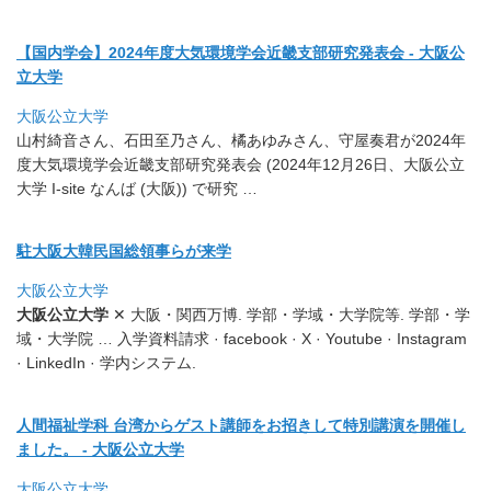
【国内学会】2024年度大気環境学会近畿支部研究発表会 - 大阪公
立大学
大阪公立大学
山村綺音さん、石田至乃さん、橘あゆみさん、
守屋奏君が2024年
度大気環境学会近畿支部研究発表会 (2024年12月26日、大阪公立
大学 I-site なんば (大阪)) で研究 …
駐大阪大韓民国総領事らが来学
大阪公立大学
大阪公立大学
✕ 大阪・関西万博. 学部・学域・大学院等. 学部・学
域・大学院 … 入学資料請求 · facebook · X · Youtube · Instagram
· LinkedIn · 学内システム.
人間福祉学科 台湾からゲスト講師をお招きして特別講演を開催し
ました。 - 大阪公立大学
大阪公立大学