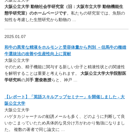
大阪公立大学
大阪公立大学 動物社会学研究室（旧：大阪市立大学 動物機能生
態学研究室）のホームページです
。私たちの研究室では、魚類の
知性を考慮した生態研究から動物の …
2025.01.07
和牛の異常な精液をホルモンと受容体量から判別 －但馬牛の種雄
牛選抜法の改善や生産性向上に貢献
大阪公立大学
そのため、精子機能に関与する新しい分子と精液性状との関連性
を解明することは重要と考えられます。
大阪公立大学大学院獣医
学研究科
の
川手 憲俊教授
らと、神戸 …
【レポート】「英語スキルアップセミナー」を開催しました - 大
阪公立大学
大阪公立大学
ハゲタカジャーナルの勧誘メールも多く、どのように判断して良
いかこまっていたため具体的な見分け方がわかり勉強になりまし
た。 複数の著者で同じ論文に …