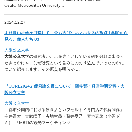
Osaka Metropolitan University …
2024.12.27
より良い社会を目指して。今も古びないマルサスの視点 | 学問から
見る、偉人たち 03
大阪公立大学
大阪公立大学
の研究者が、
現在専門としている研究分野に出会っ
たきっかけや、
なぜ研究という営みにのめり込んでいったのかに
ついて紹介します
。その原点を明らか …
『CORE2024』優秀論文賞について｜商学部・経営学研究科 - 大
阪公立大学
大阪公立大学
「都市公園内における飲食店とカプセルトイ専門店の代替関係」.
今井遥太・古武瞳子・寺地智哉・藤井夏乃・宮本真悠（小沢ゼ
ミ）
. 「MBTIの観光マーケティング …