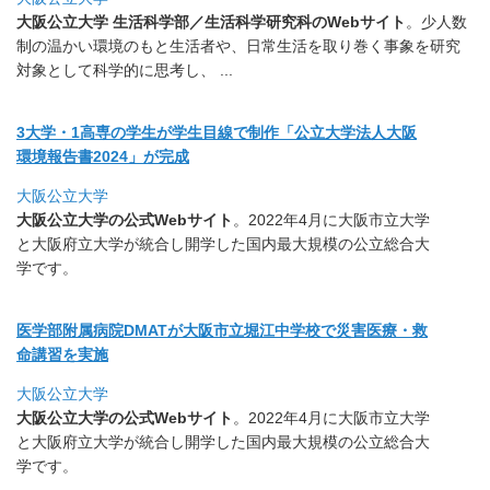
大阪公立大学 生活科学部／生活科学研究科のWebサイト
。
少人数
制の温かい環境のもと生活者や、
日常生活を取り巻く事象を研究
対象として科学的に思考し、 ..
.
3大学・1高専の学生が学生目線で制作「公立大学法人大阪
環境報告書2024」が完成
大阪公立大学
大阪公立大学の公式Webサイト
。
2022年4月に大阪市立大学
と大阪府立大学が統合し開学した国
内最大規模の公立総合大
学です。
医学部附属病院DMATが大阪市立堀江中学校で災害医療・
救
命講習を実施
大阪公立大学
大阪公立大学の公式Webサイト
。
2022年4月に大阪市立大学
と大阪府立大学が統合し開学した国
内最大規模の公立総合大
学です。