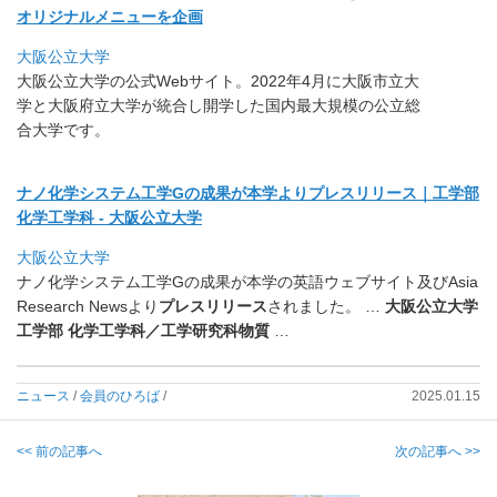
オリジナルメニューを企画
大阪公立大学
大阪公立大学の公式Webサイト。2022年4月に大阪市立大
学
と大阪府立大学が統合し開学した国内最大規模の公立総
合大学です
。
ナノ化学システム工学Gの成果が本学よりプレスリリース｜工学部
化学工学科 - 大阪公立大学
大阪公立大学
ナノ化学システム工学Gの成果が本学の英語ウェブサイト及びAs
ia
Research Newsより
プレスリリース
されました。 …
大阪公立大学
工学部 化学工学科／⼯学研究科物質
…
ニュース
/
会員のひろば
/
2025.01.15
<< 前の記事へ
次の記事へ >>