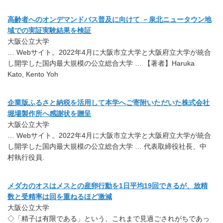
高齢者へのオンデマンドバス普及に向けて －泉北ニュータウン地
域での実証実験結果を検証
大阪公立大学
… Webサイト。2022年4月に大阪市立大学と大阪府立大学が統合
し開学した国内最大規模の公立総合大学 … 【著者】Haruka
Kato, Kento Yoh
企業版ふるさと納税を活用して本学へご寄附いただいた株式会社
堀場製作所へ感謝状を贈呈
大阪公立大学
… Webサイト。2022年4月に大阪市立大学と大阪府立大学が統合
し開学した国内最大規模の公立総合大学 … 代表取締役社長、中
村執行役員.
メダカのオスはメスとの産卵行動を1日平均19回できるが、放精
数と受精率は回を重ねるほど激減
大阪公立大学
◇「精子は有限である」という、これまで見過ごされがちであっ