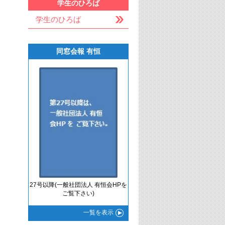
学生のひろば
学生のひろば
同窓会報 有恒
27号以降(一般社団法人 有恒会HPを
ご覧下さい)
一覧
を表示