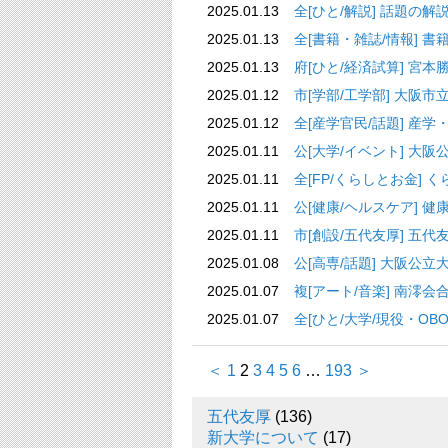
2025.01.13
全[ひと/解説] 話
2025.01.13
全[書籍・雑誌/情
2025.01.13
府[ひと/経済試
2025.01.12
市[学部/工学部] 
2025.01.12
全[産学官民/話題
2025.01.11
公[大学/イベント] 
2025.01.11
全[FP/くらしと
2025.01.11
公[健康/ヘルスケ
2025.01.11
市[創設/五代友厚] 五
2025.01.08
公[高専/話題] 大
2025.01.07
複[アート/音楽] 南
2025.01.07
全[ひと/大学/現役
＜
1
2
3
4
5
6
…
193
＞
五代友厚
(136)
新大学について
(17)