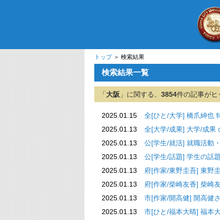
トップ
＞ 検索結果
検索結果一覧
「
大阪
」に関する、
3854
件の記事がヒ
2025.01.15
全[ひと/大学] 
2025.01.13
全[大学/成果]
2025.01.13
公[学生/就活] 
2025.01.13
公[学生/話題
2025.01.13
府[作家/東野圭吾]
2025.01.13
府[作家/柴崎友香]
2025.01.13
市[作家/開高健]
2025.01.13
市[ひと/福本大晴]