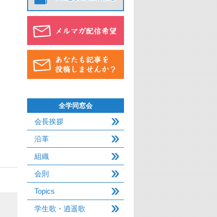
全学同窓会
会長挨拶
沿革
組織
会則
Topics
学生歌・逍遥歌