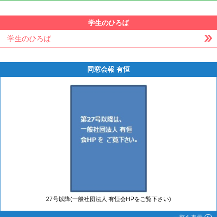
学生のひろば
学生のひろば
同窓会報 有恒
27号以降(一般社団法人 有恒会HPをご覧下さい)