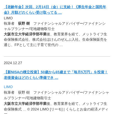
【老齢年金】次回、2月14日（金）に支給！《厚生年金と国民年
金》月額どのくらい受け取ってる …
LIMO
執筆者
荻野 樹
ファイナンシャルアドバイザー/ファイナンシ
ャルプランナー/宅地建物取引士
大阪市立大学経済学部卒業
後、教育業界を経て、メットライフ生
命保険株式会社、株式会社ほけんのぜんぶ入社。生命保険販売を
通じ、FPとして主に子育て世代の …
2024.12.27
【新NISAの積立投資】50歳から65歳まで「毎月5万円」
を投資！
老後資金はどのくらい準備でき …
LIMO
執筆者 荻野 樹 ファイナンシャルアドバイザー/ファイナンシャ
ルプランナー/宅地建物取引士
大阪市立大学経済学部卒業
後、教育業界を経て、
メットライフ生
命保険株式 … © 2024 LIMO [リーモ] | くらしとお金の経済メディ