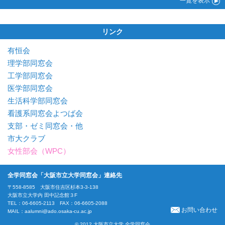
一覧
を表示
リンク
有恒会
理学部同窓会
工学部同窓会
医学部同窓会
生活科学部同窓会
看護系同窓会よつば会
支部・ゼミ同窓会・他
市大クラブ
女性部会（WPC）
全学同窓会「大阪市立大学同窓会」連絡先
〒558-8585 大阪市住吉区杉本3-3-138
大阪市立大学内 田中記念館３F
TEL：06-6605-2113 FAX：06-6605-2088
お問い合わせ
MAIL：
aalumni@ado.osaka-cu.ac.jp
© 2012 大阪市立大学 全学同窓会