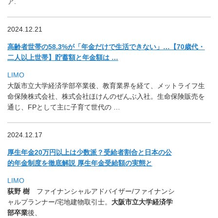
ア.
2024.12.21
高齢者世帯の58.3%が「年金だけで生活できない」…【
70歳代・
二人以上世帯】貯蓄額と年金額は …
LIMO
大阪市立大学経済学部卒業後、教育業界を経て、
メットライフ生
命保険株式会社、株式会社ほけんのぜんぶ入社。
生命保険販売を
通じ、FPとして主に子育て世代の …
2024.12.17
厚生年金20万円以上は少数派？
受給者割合と日本の公
的年金制度を徹底解説 厚生年金受給額の実態と
LIMO
荻野 樹
ファイナンシャルアドバイザー/ファイナンシ
ャルプランナー/宅地建物取引士。
大阪市立大学経済学
部卒業
後、