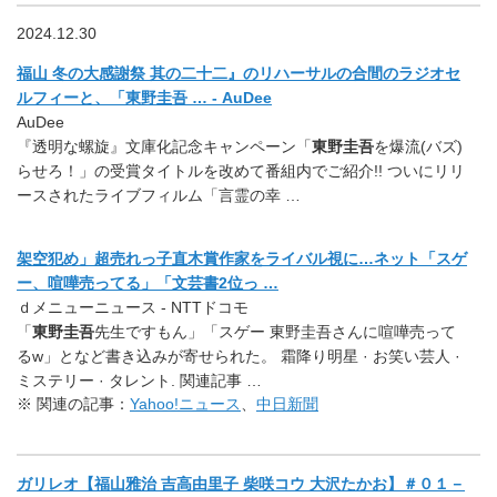
2024.12.30
福山 冬の大感謝祭 其の二十二』のリハーサルの合間のラジオセ
ルフィーと、「東野圭吾 … - AuDee
AuDee
『透明な螺旋』文庫化記念キャンペーン「
東野圭吾
を爆流(バズ)
らせろ！」の受賞タイトルを改めて番組内でご紹介!! ついにリリ
ースされたライブフィルム「言霊の幸 …
架空犯め」超売れっ子直木賞作家をライバル視に…ネット「スゲ
ー、喧嘩売ってる」「文芸書2位っ …
ｄメニューニュース - NTTドコモ
「
東野圭吾
先生ですもん」「スゲー 東野圭吾さんに喧嘩売って
るw」となど書き込みが寄せられた。 霜降り明星 · お笑い芸人 ·
ミステリー · タレント. 関連記事 …
※ 関連の記事：
Yahoo!ニュース
、
中日新聞
ガリレオ【福山雅治 吉高由里子 柴咲コウ 大沢たかお】＃０１－