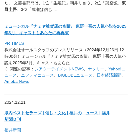
た。 文芸書部門は、1位「生殖記」朝井リョウ、2位「架空犯」
東
野圭
吾
、3位「成瀬は信じ …
ミュージカル『ナミヤ雑貨店の奇蹟』 東野圭吾の人気小説を2025
年3月、キャストもあらたに再再演
PR TIMES
株式会社オールスタッフのプレスリリース（
2024年12月26日 12
時00分）ミュージカル『ナミヤ雑貨店の奇蹟』
東野圭吾
の人気小
説を2025年3月、キャストもあらた …
※ 関連の記事：
シアターテイメントNEWS
、
ナタリー
、
Yahoo!ニ
ュース
、
ニフティニュース
、
BIGLOBEニュース
、
日本経済新聞
、
Ameba News
2024.12.21
県内ベストセラーズ | 催し・文化 | 福井のニュース | 福井
新聞Ｄ刊
福井新聞