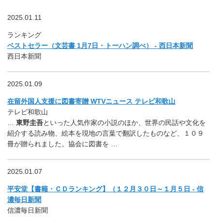
2025.01.11
ランキング
ベストセラー（文芸書 1月7日・トーハン調べ） - 西日本新聞
西日本新聞
2025.01.09
在留外国人支援に図書寄贈 WTVニュース テレビ和歌山
テレビ和歌山
…
東野圭吾
といった人気作家の小説のほか、世界の民話や文化を
紹介する読み物、絵本を現地の言葉で翻訳したものなど、１０９
冊が贈られました。協会に図書を …
2025.01.07
平安堂【書籍・ＣＤランキング】（１２月３０日～１月５日 - 信
濃毎日新聞
信濃毎日新聞