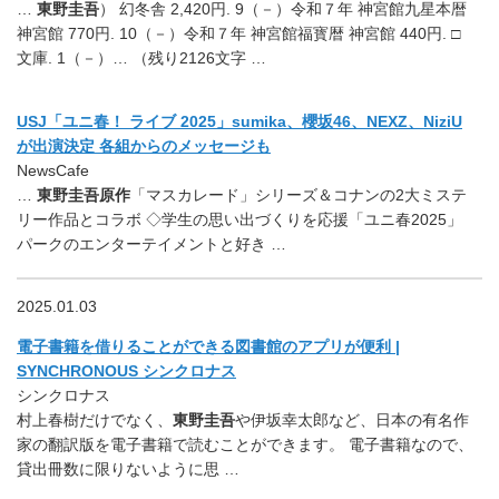
…
東野圭吾
） 幻冬舎 2,420円. 9（－）令和７年 神宮館九星本暦
神宮館 770円. 10（－）令和７年 神宮館福寳暦 神宮館 440円. □
文庫. 1（－）… （残り2126文字 …
USJ「ユニ春！ ライブ 2025」sumika、櫻坂46、NEXZ、NiziU
が出演決定 各組からのメッセージも
NewsCafe
…
東野圭吾原作
「マスカレード」シリーズ＆コナンの2大ミステ
リー作品とコラボ ◇学生の思い出づくりを応援「ユニ春2025」
パークのエンターテイメントと好き …
2025.01.03
電子書籍を借りることができる図書館のアプリが便利 |
SYNCHRONOUS シンクロナス
シンクロナス
村上春樹だけでなく、
東野圭吾
や伊坂幸太郎など、日本の有名作
家の翻訳版を電子書籍で読むことができます。 電子書籍なので、
貸出冊数に限りないように思 …