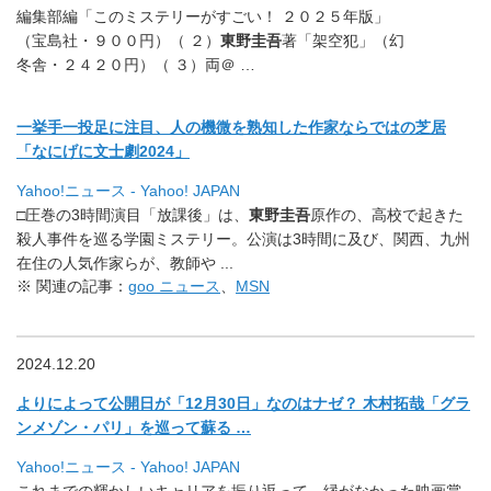
編集部編「このミステリーがすごい！ ２０２５年版」
（宝島社・９００円）（ ２）
東野圭吾
著「架空犯」（幻
冬舎・２４２０円）（ ３）両＠ …
一挙手一投足に注目、人の機微を熟知した作家ならではの芝居
「なにげに文士劇2024」
Yahoo!ニュース - Yahoo! JAPAN
□圧巻の3時間演目「放課後」は、
東野圭吾
原作の、
高校で起きた
殺人事件を巡る学園ミステリー。
公演は3時間に及び、関西、九州
在住の人気作家らが、教師や .
..
※ 関連の記事：
goo ニュース
、
MSN
2024.12.20
よりによって公開日が「12月30日」なのはナゼ？ 木村拓哉「グラ
ンメゾン・パリ」を巡って蘇る …
Yahoo!ニュース - Yahoo! JAPAN
これまでの輝かしいキャリアを振り返って、
縁がなかった映画賞