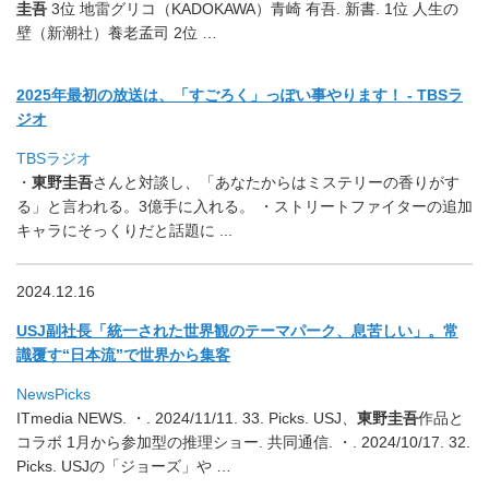
圭吾
3位 地雷グリコ（KADOKAWA）青崎 有吾. 新書. 1位 人生の
壁（新潮社）養老孟司 2位 …
2025年最初の放送は、「すごろく」っぽい事やります！ - TBSラ
ジオ
TBSラジオ
・
東野圭吾
さんと対談し、「
あなたからはミステリーの香りがす
る」と言われる。
3億手に入れる。 ・ストリートファイターの追加
キャラにそっくりだと話題に ..
.
2024.12.16
USJ副社長「統一された世界観のテーマパーク、息苦しい」。
常
識覆す“日本流”で世界から集客
NewsPicks
ITmedia NEWS. ・. 2024/11/11. 33. Picks. USJ、
東野圭吾
作品と
コラボ 1月から参加型の推理ショー. 共同通信. ・. 2024/10/17. 32.
Picks. USJの「ジョーズ」や …