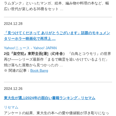
ラムダンク」といったマンガ、絵本、編み物や料理の本など、
幅
広い世代が楽しめる35冊をセット …
2024.12.28
「見つけてくださって ありがとうございます」
話題のモキュメン
タリーホラー映画化で再浮上 …
Yahoo!ニュース - Yahoo! JAPAN
2位『架空犯』東野圭吾[著]（幻冬舎）
『白鳥とコウモリ』の世界
再び――シリーズ最新作「
まるで幽霊を追いかけているようだ」
焼け落ちた屋敷から見つかったの …
※ 関連の記事：
Book Bang
2024.12.26
東大生が選ぶ2024年の面白い書籍ランキング - リセマム
リセマム
アンケートの結果、
東大生の本への愛や価値観が浮き彫りになっ