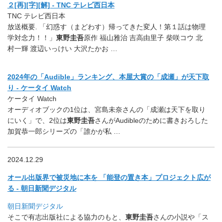
２[再][字][解] - TNC テレビ西日本
TNC テレビ西日本
放送概要. 「幻惑す（まどわす）帰ってきた変人！第１話は物理
学対念力！！」
東野圭吾
原作 福山雅治 吉高由里子 柴咲コウ 北
村一輝 渡辺いっけい 大沢たかお …
2024年の「Audible」ランキング、本屋大賞の「成瀬」が天下取
り - ケータイ Watch
ケータイ Watch
オーディオブックの1位は、宮島未奈さんの「成瀬は天下を取り
にいく」で、2位は
東野圭吾
さんがAudibleのために書きおろした
加賀恭一郎シリーズの「誰かが私 …
2024.12.29
オール出版界で被災地に本を 「能登の置き本」プロジェクト広が
る - 朝日新聞デジタル
朝日新聞デジタル
そこで有志出版社による協力のもと、
東野圭吾
さんの小説や「
ス