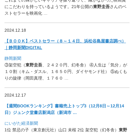
にこだわりを持っているようです。
21年公開の
東野圭吾
さんのベ
ストセラーを映画化 …
2024.12.18
【ＢＯＯＫ】ベストセラー（８～１４日、浜松谷島屋書店調べ）
｜
静岡新聞DIGITAL
静岡新聞
③架空犯（
東野圭吾
、２４２０円、幻冬舎） ④人生は「気分」が
１０割（キム・ダスル、１６５０円、
ダイヤモンド社） ⑤ぬくも
りの旋律（岡田真理、１７６０ …
2024.12.17
【週間BOOKランキング】書籍売上トップ3（12月8日～
12月14
日）ジュンク堂書店新潟店（新潟市 …
にいがた経済新聞
1位 禁忌の子（東京創元社）山口 未桜 2位 架空犯（幻冬舎）
東野