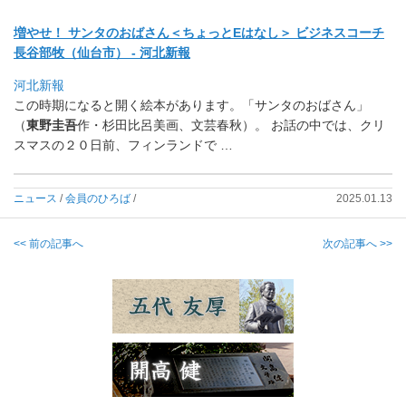
増やせ！ サンタのおばさん＜ちょっとEはなし＞ ビジネスコーチ
長谷部牧（仙台市） - 河北新報
河北新報
この時期になると開く絵本があります。「サンタのおばさん」
（
東
野圭吾
作・杉田比呂美画、文芸春秋）。 お話の中では、クリ
スマスの２０日前、フィンランドで …
ニュース
/
会員のひろば
/
2025.01.13
<< 前の記事へ
次の記事へ >>