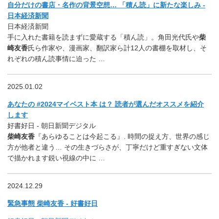
自分だけの書店・名作の背景空想… 「積ん読」に新たな楽しみ -
日本経済新聞
日本経済新聞
手に入れた書籍を読まずに愛蔵する「積ん読」。角田光代氏や
柴
崎友香
氏ら作家や、漫画家、翻訳家ら計12人の書棚を取材し、そ
れぞれの積ん読事情に迫った …
2025.01.02
あなたの #2024マイベスト本 は？ 読者が選んだオススメを紹介
します
好書好日 - 朝日新聞デジタル
柴崎友香
『あらゆることは今起こる』. 時間の捉え方、世界の感じ
方が他者と違う… その生きづらさが、丁寧だけど重すぎない文体
で描かれます鋭い視線の中に …
2024.12.29
緊急事態 柴崎友香 - 好書好日