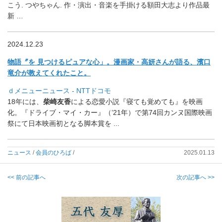
こう. つやちゃん. 作・演出・音楽を手掛ける額田大志より作品最
新 …
2024.12.23
物語〞を 見つけるピュアな心」。漫画家・高妍さんが語る、
濱口
竜介が教えてくれたこと。
ｄメニューニュース - NTTドコモ
18年には、
柴崎友香
による恋愛小説『寝ても覚めても』
を映画
化。『ドライブ・マイ・カー』（’21年）
で第74回カンヌ国際映画
祭にて日本映画初となる脚本賞を ..
.
ニュース
/
会員のひろば
/
2025.01.13
<< 前の記事へ
次の記事へ >>