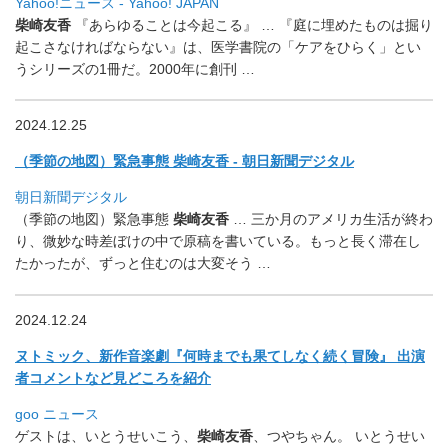
Yahoo!ニュース - Yahoo! JAPAN
柴崎友香
『あらゆることは今起こる』 … 『庭に埋めたものは掘り
起こさなければならない』は、
医学書院の「ケアをひらく」とい
うシリーズの1冊だ。
2000年に創刊 …
2024.12.25
（季節の地図）緊急事態 柴崎友香 - 朝日新聞デジタル
朝日新聞デジタル
（季節の地図）緊急事態
柴崎友香
… 三か月のアメリカ生活が終わ
り、
微妙な時差ぼけの中で原稿を書いている。
もっと長く滞在し
たかったが、ずっと住むのは大変そう …
2024.12.24
ヌトミック、新作音楽劇『何時までも果てしなく続く冒険』 出演
者コメントなど見どころを紹介
goo ニュース
ゲストは、いとうせいこう、
柴崎友香
、つやちゃん。 いとうせい