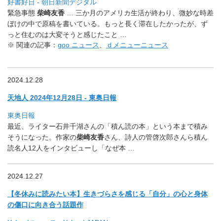
好書好日 - 朝日新聞デジタル
緊急事態
柴崎友香
… 三か月のアメリカ生活が終わり、
微妙な時差
ぼけの中で原稿を書いている。
もっと長く滞在したかったが、
ず
っと住むのは大変そうと感じたこと …
※ 関連の記事：
goo ニュース
、
ｄメニューニュース
2024.12.28
天地人 2024年12月28日 - 東奥日報
東奥日報
最近、ライター石井千湖さんの「積ん読の本」
という本まで積み
そうになった。作家の
柴崎友香
さん、
詩人の管啓次郎さんら積ん
読名人12人をインタビューし「
なぜ本 …
2024.12.27
【冬休みに読みたい本】生きづらさを感じる「自分」
の心と身体
の傷口に向き合う話題作