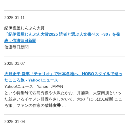
2025.01.11
紀伊國屋じんぶん大賞
「紀伊國屋じんぶん大賞2025 読者と選ぶ人文書ベスト30」を発
表 - 信濃毎日新聞
信濃毎日新聞
2025.01.07
火野正平 愛車「チャリオ」で日本各地へ、HOBOスタイルで巡っ
たこころ旅 - Yahoo!ニュース
Yahoo!ニュース - Yahoo! JAPAN
という特集号で西島秀俊や大沢たかお、井浦新、大森南朋といっ
た並みいるイケメン俳優をさしおいて、大の「にっぽん縦断 ここ
ろ旅」ファンの作家の
柴崎友香
…
2025.01.04