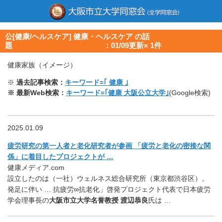
公[健康/ヘルスケア] 健康・ヘルスケア の話
題 ：01/09更新× 1件
健康家族（イメージ）
※
過去記事検索：
キーワード=｢ 健康 ｣
※ 最新Web検索：
キーワード=｢健康 大阪公立大学｣
(Google検索)
2025.01.09
疲労研究の第一人者と老化研究者が参画 「疲労と老化の密接な関
係」に着目したプロジェクトが …
健康メディア.com
設立したのは（一社）ウェルネス総合研究所（東京都渋谷区）。
発足に伴い … 抗疲労∞抗老化」啓発プロジェクト代表で日本疲労
学会理事長の
大阪市立大学名誉教授 渡辺恭良
氏は …