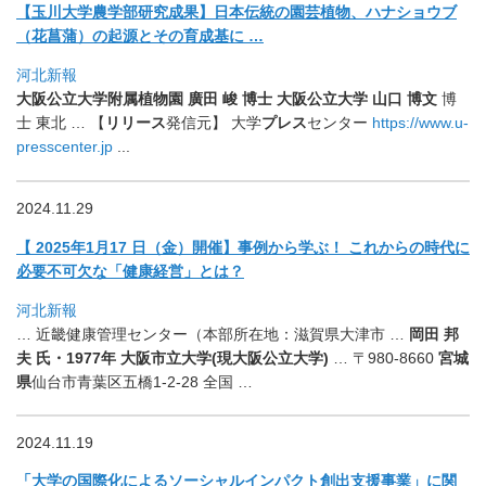
【玉川大学農学部研究成果】日本伝統の園芸植物、ハナショウブ
（
花菖蒲）の起源とその育成基に …
河北新報
大阪公立大学附属植物園 廣田 峻 博士 大阪公立大学 山口 博文
博
士 東北 … 【
リリース
発信元】 大学
プレス
センター
https://www.u-
presscenter.jp
.
..
2024.11.29
【 2025年1月17 日（金）開催】事例から学ぶ！ これからの時代に
必要不可欠な「健康経営」とは？
河北新報
… 近畿健康管理センター（本部所在地：滋賀県大津市 …
岡田 邦
夫 氏・1977年 大阪市立大学(現大阪公立大学)
… 〒980-8660
宮城
県
仙台市青葉区五橋1-2-28 全国 …
2024.11.19
「大学の国際化によるソーシャルインパクト創出支援事業」に関