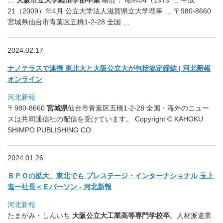
21（2009）年4月 公立大学法人滋賀県立大学理事 … 〒980-8660
宮城県仙台市青葉区五橋1-2-28 全国 …
2024.02.17
ナノテラスで連携 東北大と大阪公立大が包括協定締結 | 河北新報
オンライン
河北新報
〒980-8660
宮城県
仙台市青葉区五橋1-2-28 全国・海外のニュー
スは共同通信社の配信を受けています。 Copyright © KAHOKU
SHIMPO PUBLISHING CO.
2024.01.26
ＢＰＯの拡大、東北でも プレステージ・インターナショナル 玉上
進一社長＜Ｅパーソン - 河北新報
河北新報
たまがみ・しんいち
大阪公立大
工業高等専門学校卒
。
人材派遣業