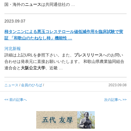
国・海外の
ニュース
は共同通信社の …
2023.09.07
柿タンニンによる悪玉コレステロール値低減作用を臨床試験で実
証 「和歌山のたねなし柿」機能性 …
河北新報
詳細は上記URLを参照下さい。また、
プレスリリース
へのお問い
合わせは発表元に直接お願いいたします。 和歌山県農業協同組合
連合会と
大阪公立大学
、近畿 …
ニュース
/
会員のひろば
/
2023.09.08
<< 前の記事へ
次の記事へ >>