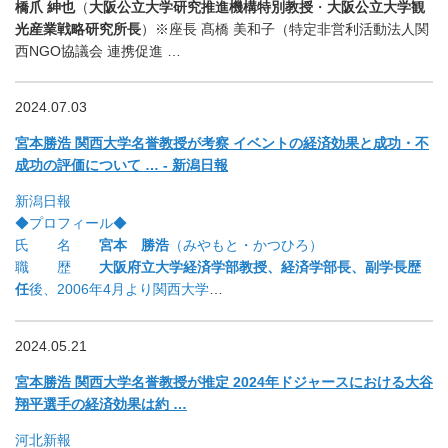
橋爪 紳也
（
大阪公立大学研究推進機構特別教授
・
大阪公立大学観
光産業
戦略研究所長
）※座長 髙橋 美和子（特定非営利活動法人関
西NGO協議会 連携促進 …
2024.07.03
宮本勝浩 関西大学名誉教授が考察 イベントの経済効果と成功・不
成功の評価について … - 新潟日報
新潟日報
◆プロフィール◆
氏 名
宮本 勝浩
（みやもと・かつひろ）
職 歴
大阪府立大学経済学部教授、経済学部長、副学長歴
任
後、2006年4月より関西大学
…
2024.05.21
宮本勝浩 関西大学名誉教授が推定 2024年ドジャースにおける大谷
翔平選手の経済効果は約 …
河北新報