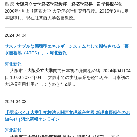
職 歴
大阪府立大学
経済学部教授
、
経済学部長
、
副学長歴任
後、
2006年4月より関西大学 大学院会計研究科教授。2015年3月に定
年退職し、
現在は関西大学名誉教授。
2024.04.04
サステナブルな循環型エネルギーシステムとして期待される「
帯
水層蓄熱（ATES）」 - 河北新報
河北新報
… 大阪市・
大阪公立大学
間で日本初の覚書を締結. 2024年04月04
日 10:00 2024年04 … 大阪市での実証事業を経て現在、
日本初の
大規模商用利用としてうめきた2期 …
2024.04.03
【長浜バイオ大学】学校法人関西文理総合学園 新理事長就任のお
知らせ | 河北新報オンライン
河北新報
…
大阪市立大
学経済学部卒業
略歴： 昭和54（1979 … 平成