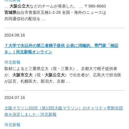
…
大阪公立大
などのチームが発表した。 … 〒980-8660
宮城県
仙台市青葉区五橋1-2-28 全国・海外のニュースは
共同通信社の配信を …
2024.08.16
７大学で夫以外の第三者精子提供 公表に消極的、専門家「検証
を」 | 河北新報オンライン
河北新報
取材によると三重県立大（現・三重大）、京都大で精子提供者
が、
大阪市立大
（現・
大阪公立大
）で出生者が、
広島大で担当医
が証言。札幌医大、新潟大、京都 …
2024.07.16
大阪マラソン2025（第13回大阪マラソン）
のチャリティ寄附先団
体を決定しました - 河北新報
河北新報