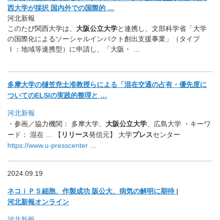
西
大学が採択 国内外での国際的 …
河北新報
このたび関西大学は、
大阪公立大学
と連携し、文部科学省「
大学
の国際化によるソーシャルインパクト創出支援事業」（
タイプ
Ⅰ：地域等連携型）に申請し、「大阪・ …
多摩大学の樋笠尭士准教授らによる「混在交通の占有・
優先度に
ついてのELSIの実践的整理と …
河北新報
・参画／協力機関： 多摩大学、
大阪公立大学
、広島大学 ・キーワ
ード： 混在 … 【
リリース
発信元】 大学
プレス
センター
https://www.u-presscenter
…
2024.09.19
ネコｉＰＳ細胞、作製成功 阪公大、病気の解明に期待 |
河北新報オンライン
河北新報