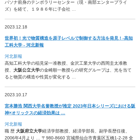
パソナ前身のテンポラリーセンター（現・
南部エンタープライ
ズ）を経て、１９８６年に子会社 …
2023.12.18
世界初！光で物質構造を原子レベルで制御する方法を発見 ! -高知
工科大学 - 河北新報
河北新報
高知工科大学の稲見栄一准教授、金沢工業大学の西岡圭太准教
授、
大阪公立大学
の金崎順一教授らの研究グループは、
光を当て
ると物質の構造や性質が変化する …
2023.10.17
宮本勝浩 関西大学名誉教授が推定 2023年日本シリーズにおける阪
神×オリックスの経済効果は …
河北新報
職 歴
大阪府立大学
経済学部教授、経済学部長、副学長歴任後、
2006年4月より … 〒980-8660 宮城県仙台市青葉区五橋1-2-28 全